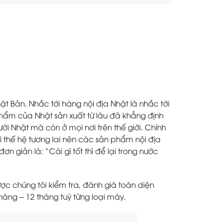
t Bản. Nhắc tới hàng nội địa Nhật là nhắc tới
Phẩm của Nhật sản xuất từ lâu đã khẳng định
ời Nhật mà còn ở mọi nơi trên thế giới. Chính
ì thế hệ tương lai nên các sản phẩm nội địa
n giản là: “Cái gì tốt thì để lại trong nước
c chúng tôi kiểm tra, đánh giá toàn diện
háng – 12 tháng tuỳ từng loại máy.