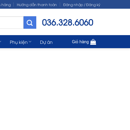
n hàng
Hướng dẫn thanh toán
Đăng nhập / Đăng ký
036.328.6060
Phụ kiện
Dự án
Giỏ hàng