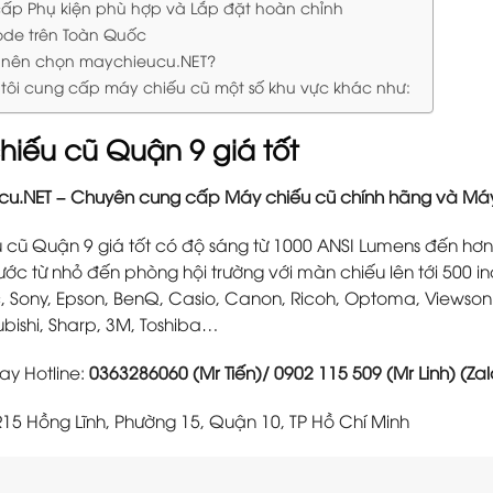
ấp Phụ kiện phù hợp và Lắp đặt hoàn chỉnh
ode trên Toàn Quốc
o nên chọn maychieucu.NET?
tôi cung cấp máy chiếu cũ một số khu vực khác như:
hiếu cũ Quận 9 giá tốt
u.NET – Chuyên cung cấp Máy chiếu cũ chính hãng và Máy 
 cũ Quận 9 giá tốt có độ sáng từ 1000 ANSI Lumens đến h
ước từ nhỏ đến phòng hội trường với màn chiếu lên tới 500 i
 Sony, Epson, BenQ, Casio, Canon, Ricoh, Optoma, Viewsonic, 
ubishi, Sharp, 3M, Toshiba…
ay Hotline:
0363286060 (Mr Tiến)/ 0902 115 509 (Mr Linh) (Zal
15 Hồng Lĩnh, Phường 15, Quận 10, TP Hồ Chí Minh