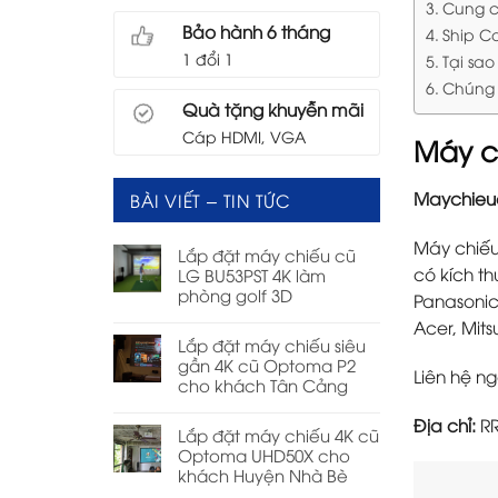
Cung c
Bảo hành 6 tháng
Ship C
1 đổi 1
Tại sa
Chúng 
Quà tặng khuyễn mãi
Cáp HDMI, VGA
Máy c
Maychieuc
BÀI VIẾT – TIN TỨC
Máy chiếu
Lắp đặt máy chiếu cũ
có kích th
LG BU53PST 4K làm
phòng golf 3D
Panasonic,
Acer, Mits
Lắp đặt máy chiếu siêu
gần 4K cũ Optoma P2
Liên hệ ng
cho khách Tân Cảng
Địa chỉ:
RR
Lắp đặt máy chiếu 4K cũ
Optoma UHD50X cho
khách Huyện Nhà Bè