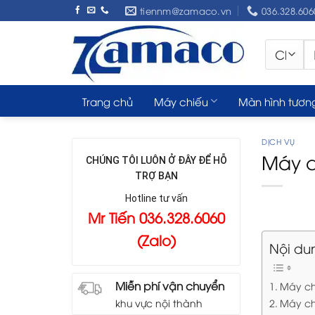
Skip
tiennm@zamaco.vn
036.328.606
to
content
Tì
ki
Trang chủ
Máy chiếu
Màn hình tươn
DỊCH VỤ
Máy c
CHÚNG TÔI LUÔN Ở ĐÂY ĐỂ HỖ
TRỢ BẠN
Hotline tư vấn
Mr Tiến 036.328.6060
(Zalo)
Nội du
Miễn phí vận chuyển
Máy ch
Máy ch
khu vực nội thành