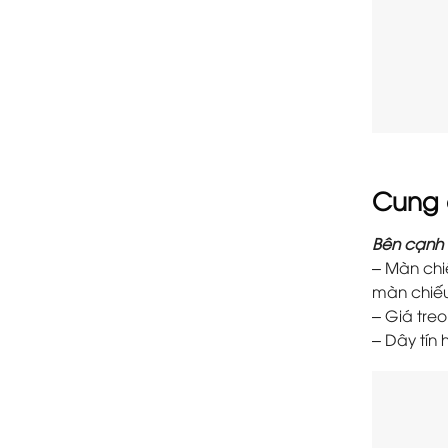
Cung 
Bên cạnh 
– Màn chi
màn chiếu
– Giá tre
– Dây tín