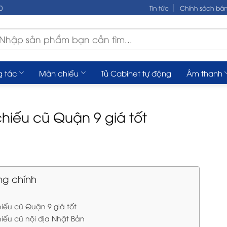
0
Tin tức
Chính sách bá
m
ếm:
g tác
Màn chiếu
Tủ Cabinet tự động
Âm thanh
hiếu cũ Quận 9 giá tốt
ng chính
iếu cũ Quận 9 giá tốt
iếu cũ nội địa Nhật Bản