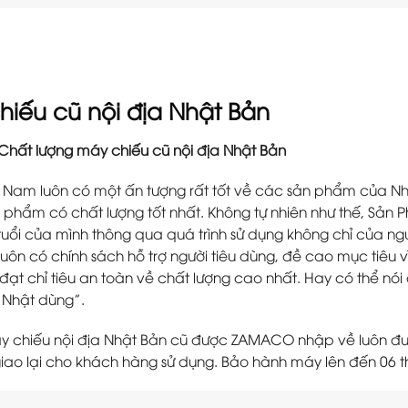
hiếu cũ nội địa Nhật Bản
Chất lượng máy chiếu cũ nội địa Nhật Bản
t Nam luôn có một ấn tượng rất tốt về các sản phẩm của Nhậ
 phẩm có chất lượng tốt nhất. Không tự nhiên như thế, Sản 
tuổi của mình thông qua quá trình sử dụng không chỉ của ngư
uôn có chính sách hỗ trợ người tiêu dùng, đề cao mục tiêu v
đạt chỉ tiêu an toàn về chất lượng cao nhất. Hay có thể nói đơ
 Nhật dùng”.
y chiếu nội địa Nhật Bản cũ được ZAMACO nhập về luôn đượ
 giao lại cho khách hàng sử dụng. Bảo hành máy lên đến 06 t