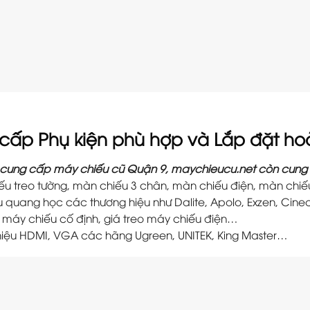
cấp Phụ kiện phù hợp và Lắp đặt ho
cung cấp máy chiếu cũ Quận 9, maychieucu.net còn cung 
ếu treo tường, màn chiếu 3 chân, màn chiếu điện, màn chiế
 quang học các thương hiệu như Dalite, Apolo, Exzen, Cin
o máy chiếu cố định, giá treo máy chiếu điện…
 hiệu HDMI, VGA các hãng Ugreen, UNITEK, King Master…