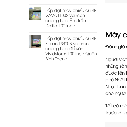
Lắp đặt máy chiếu cũ 4K
VAVA LT002 và màn
quang học Âm trần
Dalite 100 inch
Máy c
Lắp đặt máy chiếu cũ 4K
Epson LS800B và màn
Đánh giá 
quang học để sàn
Vividstorm 100 inch Quận
Bình Thạnh
Người Việ
những sản
được tên 
phủ Nhật l
Nhật luôn 
cho người
Tất cả má
trước khi