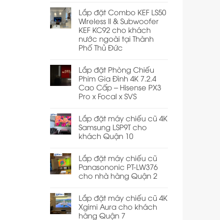
Lắp đặt Combo KEF LS50
Wireless II & Subwoofer
KEF KC92 cho khách
nước ngoài tại Thành
Phố Thủ Đức
Lắp đặt Phòng Chiếu
Phim Gia Đình 4K 7.2.4
Cao Cấp – Hisense PX3
Pro x Focal x SVS
Lắp đặt máy chiếu cũ 4K
Samsung LSP9T cho
khách Quận 10
Lắp đặt máy chiếu cũ
Panasononic PT-LW376
cho nhà hàng Quận 2
Lắp đặt máy chiếu cũ 4K
Xgimi Aura cho khách
hàng Quận 7