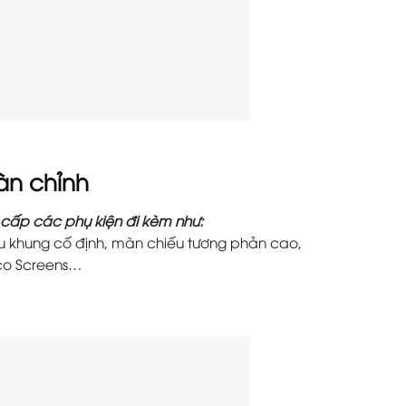
àn chỉnh
cấp các phụ kiện đi kèm như:
u khung cố định, màn chiếu tương phản cao,
eco Screens…