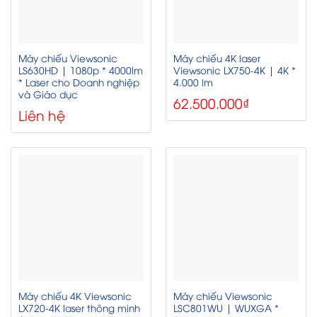
Máy chiếu Viewsonic
Máy chiếu 4K laser
LS630HD | 1080p * 4000lm
Viewsonic LX750-4K | 4K *
* Laser cho Doanh nghiệp
4.000 lm
và Giáo dục
62.500.000
₫
Liên hệ
Máy chiếu 4K Viewsonic
Máy chiếu Viewsonic
LX720-4K laser thông minh
LSC801WU | WUXGA *