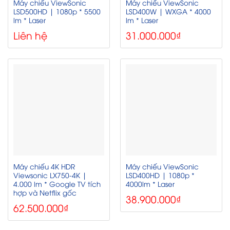
Máy chiếu ViewSonic
Máy chiếu ViewSonic
LSD500HD | 1080p * 5500
LSD400W | WXGA * 4000
lm * Laser
lm * Laser
Liên hệ
31.000.000
₫
Máy chiếu 4K HDR
Máy chiếu ViewSonic
Viewsonic LX750-4K |
LSD400HD | 1080p *
4.000 lm * Google TV tích
4000lm * Laser
hợp và Netflix gốc
38.900.000
₫
62.500.000
₫