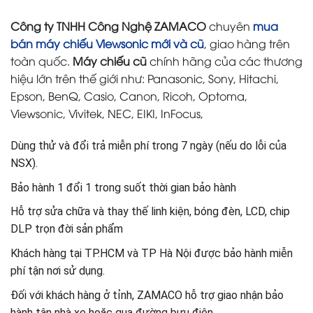
Công ty TNHH Công Nghệ ZAMACO
chuyên
mua
bán máy chiếu Viewsonic mới và cũ
, giao hàng trên
toàn quốc.
Máy chiếu cũ
chính hãng của các thương
hiệu lớn trên thế giới như: Panasonic, Sony, Hitachi,
Epson, BenQ, Casio, Canon, Ricoh, Optoma,
Viewsonic, Vivitek, NEC, EIKI, InFocus,
Dùng thử và đổi trả miễn phí trong 7 ngày (nếu do lỗi của
NSX).
Bảo hành 1 đổi 1 trong suốt thời gian bảo hành
Hỗ trợ sửa chữa và thay thế linh kiện, bóng đèn, LCD, chip
DLP trọn đời sản phẩm
Khách hàng tại TP.HCM và TP Hà Nội được bảo hành miễn
phí tận nơi sử dụng.
Đối với khách hàng ở tỉnh, ZAMACO hỗ trợ giao nhận bảo
hành tận nhà xe hoặc qua đường bưu điện.