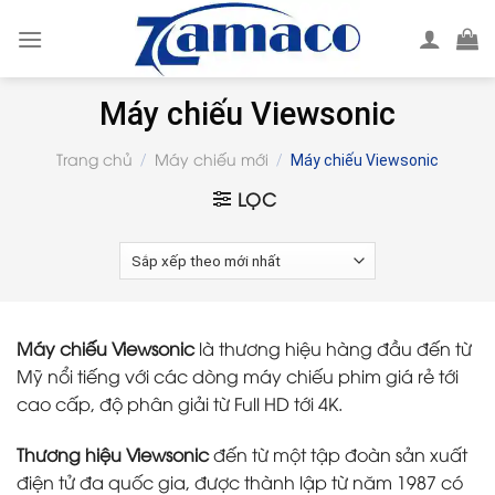
Skip
to
content
Máy chiếu Viewsonic
Trang chủ
Máy chiếu mới
/
/
Máy chiếu Viewsonic
LỌC
Máy chiếu Viewsonic
là thương hiệu hàng đầu đến từ
Mỹ nổi tiếng với các dòng máy chiếu phim giá rẻ tới
cao cấp, độ phân giải từ Full HD tới 4K.
Thương hiệu Viewsonic
đến từ một tập đoàn sản xuất
điện tử đa quốc gia, được thành lập từ năm 1987 có