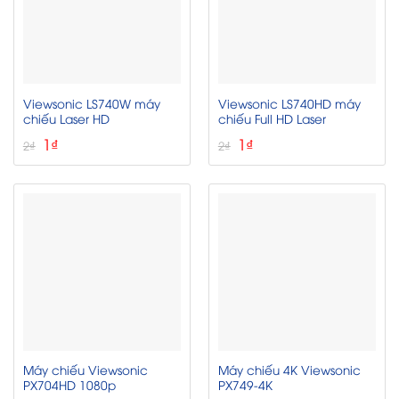
Viewsonic LS740W máy
Viewsonic LS740HD máy
chiếu Laser HD
chiếu Full HD Laser
Giá
Giá
Giá
Giá
1
₫
1
₫
2
₫
2
₫
gốc
hiện
gốc
hiện
là:
tại
là:
tại
2₫.
là:
2₫.
là:
1₫.
1₫.
Máy chiếu Viewsonic
Máy chiếu 4K Viewsonic
PX704HD 1080p
PX749-4K