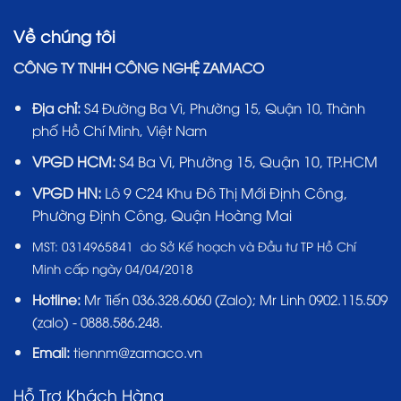
Về chúng tôi
CÔNG TY TNHH CÔNG NGHỆ ZAMACO
Địa chỉ:
S4 Đường Ba Vì, Phường 15, Quận 10, Thành
phố Hồ Chí Minh, Việt Nam
VPGD HCM:
S4 Ba Vì, Phường 15, Quận 10, TP.HCM
VPGD HN:
Lô 9 C24 Khu Đô Thị Mới Định Công,
Phường Định Công, Quận Hoàng Mai
MST:
0314965841 do Sở Kế hoạch và Đầu tư TP Hồ Chí
Minh cấp ngày 04/04/2018
Hotline:
Mr Tiến
036.328.6060
(Zalo); Mr Linh 0902.115.509
(zalo) - 0888.586.248.
Email:
tiennm@zamaco.vn
Hỗ Trợ Khách Hàng