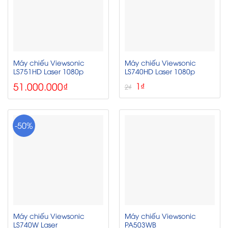
Máy chiếu Viewsonic
Máy chiếu Viewsonic
LS751HD Laser 1080p
LS740HD Laser 1080p
51.000.000
₫
Giá
Giá
1
₫
2
₫
gốc
hiện
là:
tại
2₫.
là:
1₫.
-50%
Máy chiếu Viewsonic
Máy chiếu Viewsonic
LS740W Laser
PA503WB