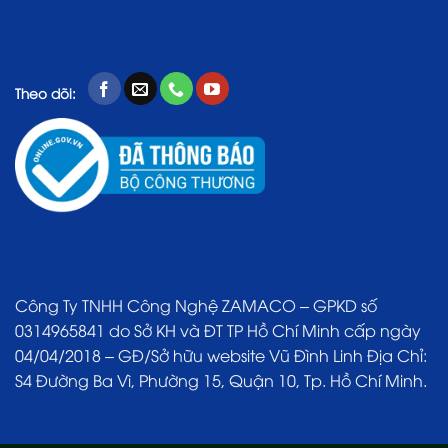
Theo dõi:
Công Ty TNHH Công Nghệ ZAMACO – GPKD số
0314965841 do Sở KH và ĐT TP Hồ Chí Minh cấp ngày
04/04/2018 – GĐ/Sở hữu website Vũ Đình Linh Địa Chỉ:
S4 Đường Ba Vì, Phường 15, Quận 10, Tp. Hồ Chí Minh.