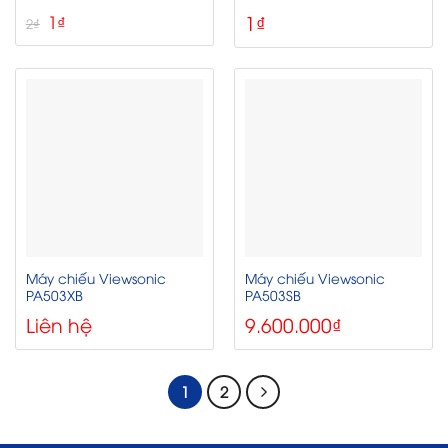
Giá
Giá
1
₫
1
₫
2
₫
gốc
hiện
là:
tại
2₫.
là:
1₫.
Máy chiếu Viewsonic
Máy chiếu Viewsonic
PA503XB
PA503SB
Liên hệ
9.600.000
₫
1
2