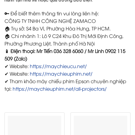
🔑 Để biết thêm thông tin vui lòng liên hệ:
CÔNG TY TNHH CÔNG NGHỆ ZAMACO
🏠 Trụ sở: S4 Ba Vì, Phường Hòa Hưng, TP HCM.
🏠 Chi nhánh 1: Lô 9 C24 Khu Đô Thị Mới Định Công,
Phường Phương Liệt, Thành phố Hà Nội
📱 Điện thoại: Mr Tiến 036 328 6060 / Mr Linh 0902 115
509 (Zalo)
✔ Website:
https://maychieucu.net/
✔ Website:
https://maychieuphim.net/
✔ Tham khảo máy chiếu phim Epson chuyên nghiệp
tại:
https://maychieuphim.net/all-projectors/