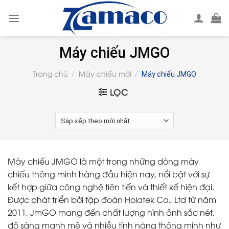
Skip
to
content
Máy chiếu JMGO
Trang chủ
Máy chiếu mới
/
/
Máy chiếu JMGO
LỌC
Máy chiếu JMGO là một trong những dòng máy
chiếu thông minh hàng đầu hiện nay, nổi bật với sự
kết hợp giữa công nghệ tiên tiến và thiết kế hiện đại.
Được phát triển bởi tập đoàn Holatek Co., Ltd từ năm
2011, JmGO mang đến chất lượng hình ảnh sắc nét,
độ sáng mạnh mẽ và nhiều tính năng thông minh như