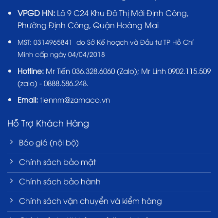
VPGD HN:
Lô 9 C24 Khu Đô Thị Mới Định Công,
Phường Định Công, Quận Hoàng Mai
MST:
0314965841 do Sở Kế hoạch và Đầu tư TP Hồ Chí
Minh cấp ngày 04/04/2018
Hotline:
Mr Tiến
036.328.6060
(Zalo); Mr Linh 0902.115.509
(zalo) - 0888.586.248.
Email:
tiennm@zamaco.vn
Hỗ Trợ Khách Hàng
Báo giá (nội bộ)
Chính sách bảo mật
Chính sách bảo hành
Chính sách vận chuyển và kiểm hàng