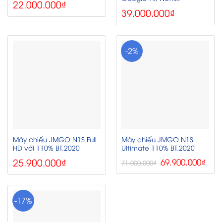
22.000.000
₫
39.000.000
₫
-2%
Máy chiếu JMGO N1S Full
Máy chiếu JMGO N1S
HD với 110% BT.2020
Ultimate 110% BT.2020
25.900.000
₫
Giá
Giá
69.900.000
₫
71.000.000
₫
gốc
hiện
là:
tại
71.000.000₫.
là:
69.90
-17%