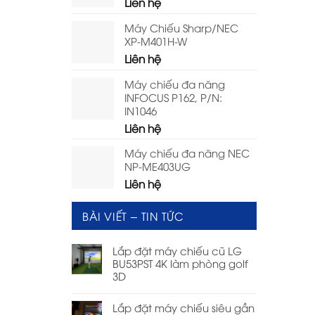
Liên hệ
Máy Chiếu Sharp/NEC
XP-M401H-W
Liên hệ
Máy chiếu đa năng
INFOCUS P162, P/N:
IN1046
Liên hệ
Máy chiếu đa năng NEC
NP-ME403UG
Liên hệ
BÀI VIẾT – TIN TỨC
Lắp đặt máy chiếu cũ LG
BU53PST 4K làm phòng golf
3D
Lắp đặt máy chiếu siêu gần