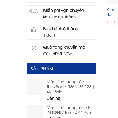
Klipsc
Miễn phí vận chuyển
Bar
khu vực nội thành
60.0
Bảo hành 6 tháng
1 đổi 1
Quà tặng khuyễn mãi
Cáp HDMI, VGA
SẢN PHẨM
Màn hình tương tác
ThinkBoard T86A138-128 |
4K * 86in
Liên hệ
Màn hình tương tác EIKI
DT-I98HTV100 | 4K * 98in