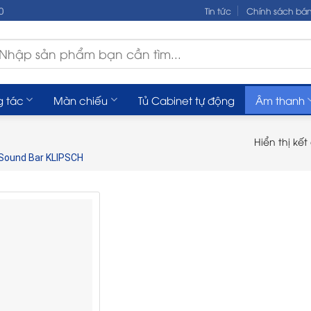
0
Tin tức
Chính sách bá
m
ếm:
g tác
Màn chiếu
Tủ Cabinet tự động
Âm thanh
Hiển thị kế
Sound Bar KLIPSCH