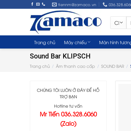
Skip
tiennm@zamaco.vn
036.328.606
to
content
Tì
ki
Trang chủ
Máy chiếu
Màn hình tươn
Sound Bar KLIPSCH
Trang chủ
Âm thanh cao cấp
SOUND BAR
/
/
/
CHÚNG TÔI LUÔN Ở ĐÂY ĐỂ HỖ
TRỢ BẠN
Hotline tư vấn
Mr Tiến 036.328.6060
(Zalo)