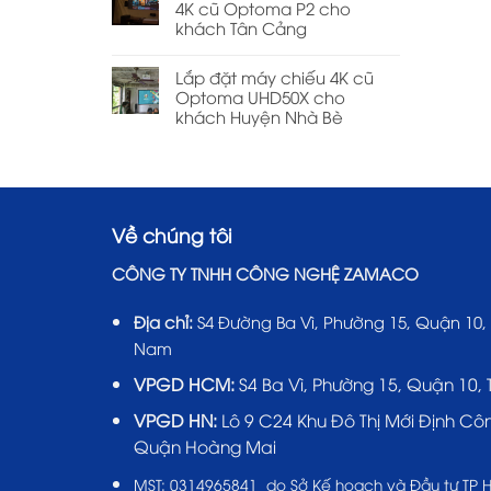
4K cũ Optoma P2 cho
khách Tân Cảng
Lắp đặt máy chiếu 4K cũ
Optoma UHD50X cho
khách Huyện Nhà Bè
Về chúng tôi
CÔNG TY TNHH CÔNG NGHỆ ZAMACO
Địa chỉ:
S4 Đường Ba Vì, Phường 15, Quận 10,
Nam
VPGD HCM:
S4 Ba Vì, Phường 15, Quận 10,
VPGD HN:
Lô 9 C24 Khu Đô Thị Mới Định Cô
Quận Hoàng Mai
MST:
0314965841 do Sở Kế hoạch và Đầu tư TP 