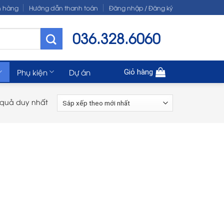
n hàng
Hướng dẫn thanh toán
Đăng nhập / Đăng ký
036.328.6060
Phụ kiện
Dự án
Giỏ hàng
t quả duy nhất