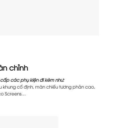
àn chỉnh
cấp các phụ kiện đi kèm như:
u khung cố định, màn chiếu tương phản cao,
eco Screens…