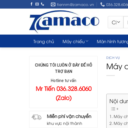
Skip
tiennm@zamaco.vn
036.328.606
to
content
Tì
ki
Trang chủ
Máy chiếu
Màn hình tươn
DỊCH VỤ
Máy c
CHÚNG TÔI LUÔN Ở ĐÂY ĐỂ HỖ
TRỢ BẠN
Hotline tư vấn
Mr Tiến 036.328.6060
(Zalo)
Nội du
Miễn phí vận chuyển
Máy ch
Máy ch
khu vực nội thành