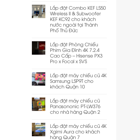
Lắp đặt Combo KEF LS50
Wireless II & Subwoofer
KEF KC92 cho khách
nước ngoài tại Thành
Phố Thủ Đức
Lắp đặt Phòng Chiếu
Phim Gia Đình 4K 7.2.4
Cao Cấp – Hisense PX3
Pro x Focal x SVS
Lắp đặt máy chiếu cũ 4K
Samsung LSP9T cho
khách Quận 10
Lắp đặt máy chiếu cũ
Panasononic PT-LW376
cho nhà hàng Quận 2
Lắp đặt máy chiếu cũ 4K
Xgimi Aura cho khách
hàng Quận 7