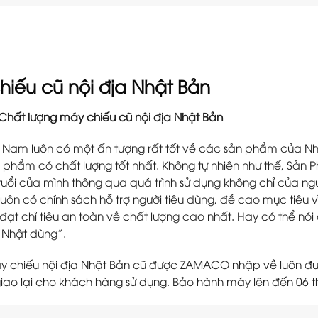
hiếu cũ nội địa Nhật Bản
Chất lượng máy chiếu cũ nội địa Nhật Bản
t Nam luôn có một ấn tượng rất tốt về các sản phẩm của Nhậ
 phẩm có chất lượng tốt nhất. Không tự nhiên như thế, Sản 
tuổi của mình thông qua quá trình sử dụng không chỉ của ngư
uôn có chính sách hỗ trợ người tiêu dùng, đề cao mục tiêu v
đạt chỉ tiêu an toàn về chất lượng cao nhất. Hay có thể nói đơ
 Nhật dùng”.
y chiếu nội địa Nhật Bản cũ được ZAMACO nhập về luôn đượ
 giao lại cho khách hàng sử dụng. Bảo hành máy lên đến 06 t