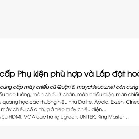
cấp Phụ kiện phù hợp và Lắp đặt ho
cung cấp máy chiếu cũ Quận 8, maychieucu.net còn cung 
ếu treo tường, màn chiếu 3 chân, màn chiếu điện, màn chiế
 quang học các thương hiệu như Dalite, Apolo, Exzen, Cin
o máy chiếu cố định, giá treo máy chiếu điện…
 hiệu HDMI, VGA các hãng Ugreen, UNITEK, King Master…