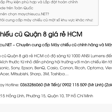
ấp Phụ kiện phù hợp và Lắp đặt hoàn chỉnh
ode trên Toàn Quốc
o nên chọn maychieucu.NET?
tôi cung cấp máy chiếu cũ một số khu vực khác như:
hiếu cũ Quận 8 giá rẻ HCM
u.NET – Chuyên cung cấp Máy chiếu cũ chính hãng và Máy 
 cũ Quận 8 giá rẻ HCM có độ sáng từ 1000 ANSI Lumens đế
kích thước từ nhỏ đến phòng hội trường với màn chiếu lên tớ
onic, Sony, Epson, BenQ, Casio, Canon, Ricoh, Optoma, Viewso
Acer, Mitsubishi, Sharp, 3M, Toshiba…
ay Hotline:
0363286060 (Mr Tiến)/ 0902 115 509 (Mr Linh) (Zal
15 Hồng Lĩnh, Phường 15, Quận 10, TP Hồ Chí Minh