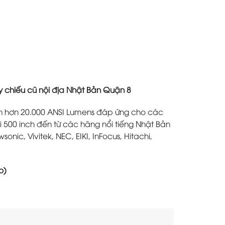
chiếu cũ nội địa Nhật Bản Quận 8
n hơn 20.000 ANSI Lumens đáp ứng cho các
i 500 inch đến từ các hãng nổi tiếng Nhật Bản
nic, Vivitek, NEC, EIKI, InFocus, Hitachi,
o)