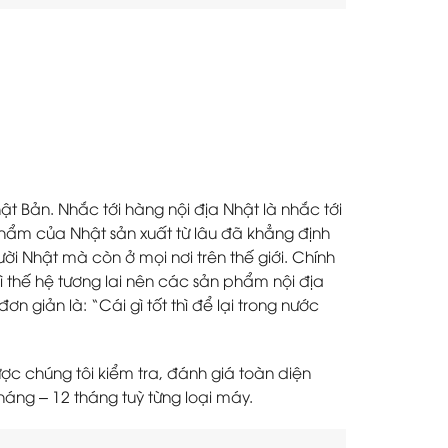
t Bản. Nhắc tới hàng nội địa Nhật là nhắc tới
Phẩm của Nhật sản xuất từ lâu đã khẳng định
ời Nhật mà còn ở mọi nơi trên thế giới. Chính
ì thế hệ tương lai nên các sản phẩm nội địa
n giản là: “Cái gì tốt thì để lại trong nước
c chúng tôi kiểm tra, đánh giá toàn diện
háng – 12 tháng tuỳ từng loại máy.