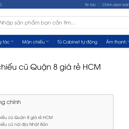
0
Tin tức
Chính sách bá
m
ếm:
g tác
Màn chiếu
Tủ Cabinet tự động
Âm thanh
hiếu cũ Quận 8 giá rẻ HCM
ng chính
iếu cũ Quận 8 giá rẻ HCM
iếu cũ nội địa Nhật Bản