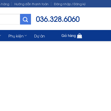
n hàng
Hướng dẫn thanh toán
Đăng nhập / Đăng ký
036.328.6060
Phụ kiện
Dự án
Giỏ hàng