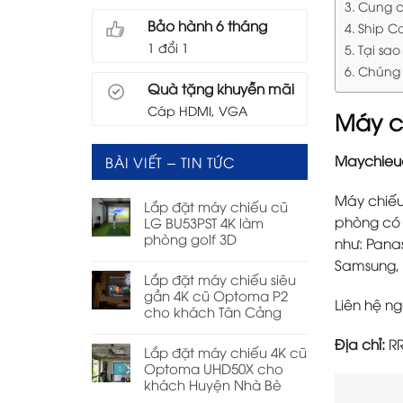
Cung c
Bảo hành 6 tháng
Ship C
1 đổi 1
Tại sa
Chúng 
Quà tặng khuyễn mãi
Cáp HDMI, VGA
Máy c
Maychieuc
BÀI VIẾT – TIN TỨC
Máy chiếu
Lắp đặt máy chiếu cũ
phòng có 
LG BU53PST 4K làm
phòng golf 3D
như: Panas
Samsung, 
Lắp đặt máy chiếu siêu
gần 4K cũ Optoma P2
Liên hệ ng
cho khách Tân Cảng
Địa chỉ:
RR
Lắp đặt máy chiếu 4K cũ
Optoma UHD50X cho
khách Huyện Nhà Bè