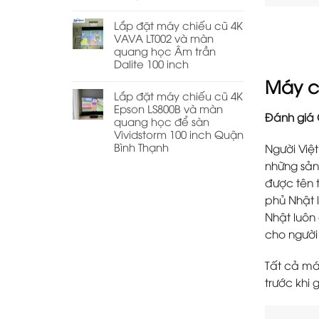
Lắp đặt máy chiếu cũ 4K
VAVA LT002 và màn
quang học Âm trần
Dalite 100 inch
Máy c
Lắp đặt máy chiếu cũ 4K
Epson LS800B và màn
Đánh giá 
quang học để sàn
Vividstorm 100 inch Quận
Bình Thạnh
Người Việ
những sản
được tên 
phủ Nhật l
Nhật luôn 
cho người
Tất cả má
trước khi