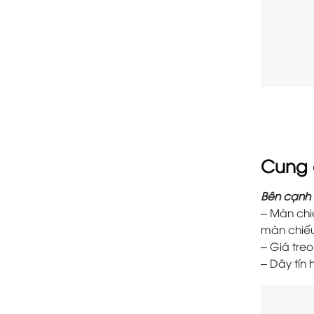
Cung 
Bên cạnh 
– Màn chi
màn chiếu
– Giá tre
– Dây tín