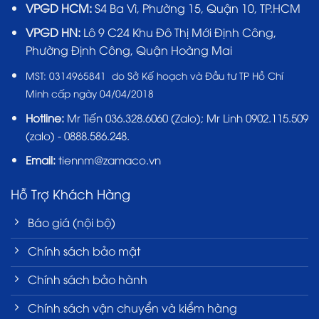
VPGD HCM:
S4 Ba Vì, Phường 15, Quận 10, TP.HCM
VPGD HN:
Lô 9 C24 Khu Đô Thị Mới Định Công,
Phường Định Công, Quận Hoàng Mai
MST:
0314965841 do Sở Kế hoạch và Đầu tư TP Hồ Chí
Minh cấp ngày 04/04/2018
Hotline:
Mr Tiến
036.328.6060
(Zalo); Mr Linh 0902.115.509
(zalo) - 0888.586.248.
Email:
tiennm@zamaco.vn
Hỗ Trợ Khách Hàng
Báo giá (nội bộ)
Chính sách bảo mật
Chính sách bảo hành
Chính sách vận chuyển và kiểm hàng