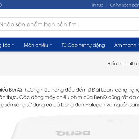
0
Tin tức
Chính sách bá
m
ếm:
g tác
Màn chiếu
Tủ Cabinet tự động
Âm thanh
Hiển thị 1–40 
iếu BenQ thương hiệu hàng đầu đến từ Đài Loan, công nghệ 
ân thực. Các dòng máy chiếu phim của BenQ cũng rất đa dạn
, nguồn sáng sử dụng có cả bóng đèn Halogen và nguồn sáng 