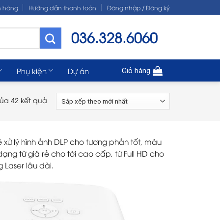
n hàng
Hướng dẫn thanh toán
Đăng nhập / Đăng ký
036.328.6060
Phụ kiện
Dự án
Giỏ hàng
của 42 kết quả
xử lý hình ảnh DLP cho tương phản tốt, màu
g từ giá rẻ cho tới cao cấp, từ Full HD cho
Laser lâu dài.