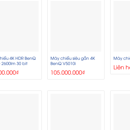
hiếu 4K HDR BenQ
Máy chiếu siêu gần 4K
Máy ch
 2600lm 30 bit
BenQ V5010i
Liên h
00.000
₫
105.000.000
₫