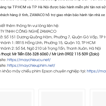
àng tại TP.HCM và TP Hà Nội được bảo hành miễn phí tận nơi sử
 khách hàng ở tỉnh, ZAMACO hỗ trợ giao nhận bảo hành tận nhà x
iết thêm thông tin vui lòng liên hệ:
TY TNHH CÔNG NGHỆ ZAMACO
 sở: Số 151 Dương Quảng Hàm, Phường 7, Quận Gò Vấp, TP
 nhánh 1: RR15 Hồng Lĩnh, Phường 15, Quận 10, TP HCM
nhánh 2: Số 54, Ngõ 210 Lê Trọng Tấn, Thanh Xuân, Hà Nội
 thoại: Mr Tiến 036 328 6060 / Mr Linh 0902 115 509 (Zalo)
ite:
https://maychieucu.net/
ite:
https://maychieuphim.net/
 khảo máy chiếu phim Epson chuyên nghiệp tại:
https://ma