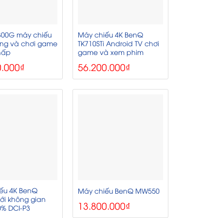
300G máy chiếu
Máy chiếu 4K BenQ
ộng và chơi game
TK710STi Android TV chơi
thấp
game và xem phim
0.000
₫
56.200.000
₫
ếu 4K BenQ
Máy chiếu BenQ MW550
ới không gian
13.800.000
₫
% DCI-P3