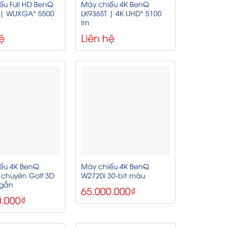
ếu Full HD BenQ
Máy chiếu 4K BenQ
 | WUXGA* 5500
LK936ST | 4K UHD* 5100
lm
ệ
Liên hệ
ếu 4K BenQ
Máy chiếu 4K BenQ
 chuyên Golf 3D
W2720i 30-bit màu
 gần
65.000.000
₫
0.000
₫