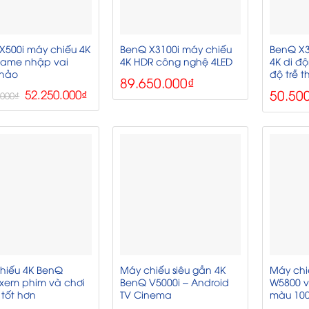
X500i máy chiếu 4K
BenQ X3100i máy chiếu
BenQ X
game nhập vai
4K HDR công nghệ 4LED
4K di đ
 hảo
độ trễ 
89.650.000
₫
Giá
Giá
50.50
52.250.000
₫
.000
₫
gốc
hiện
là:
tại
58.500.000₫.
là:
52.250.000₫.
hiếu 4K BenQ
Máy chiếu siêu gần 4K
Máy chi
 xem phim và chơi
BenQ V5000i – Android
W5800 v
tốt hơn
TV Cinema
màu 100