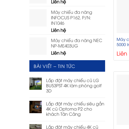
Liên hệ
Máy chiếu đa năng
INFOCUS P162, P/N:
IN1046
Liên hệ
Máy c
Máy chiếu đa năng NEC
5000 l
NP-ME403UG
Liên
Liên hệ
BÀI VIẾT – TIN TỨC
Lắp đặt máy chiếu cũ LG
BU53PST 4K làm phòng golf
3D
Lắp đặt máy chiếu siêu gần
4K cũ Optoma P2 cho
khách Tân Cảng
Lắp đặt máy chiếu 4K cũ