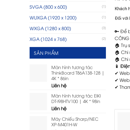
SVGA (800 x 600)
(1)
Khách h
WUXGA (1920 x 1200)
(1)
Đối với
WXGA (1280 x 800)
(3)
🔑 Để b
CÔNG 
XGA (1024 x 768)
(2)
🏠 Trụ
🏠 Chi
SẢN PHẨM
🏠 Chi 
📱 Điện
Màn hình tương tác
ThinkBoard T86A138-128 |
✔ Webs
4K * 86in
✔ Webs
Liên hệ
✔ Tham
Màn hình tương tác EIKI
DT-I98HTV100 | 4K * 98in
Liên hệ
Máy Chiếu Sharp/NEC
XP-M401H-W