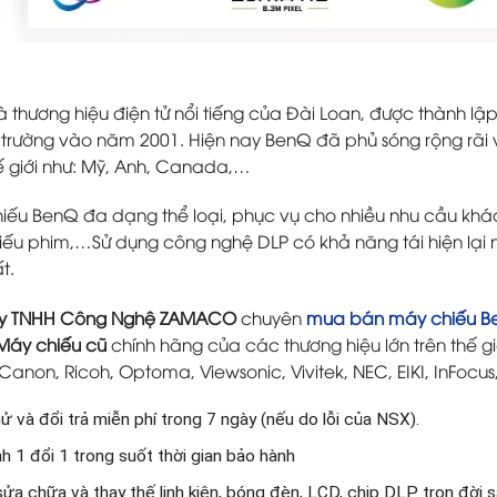
à thương hiệu điện tử nổi tiếng của Đài Loan, được thành l
hị trường vào năm 2001. Hiện nay BenQ đã phủ sóng rộng rãi
hế giới như: Mỹ, Anh, Canada,…
iếu BenQ đa dạng thể loại, phục vụ cho nhiều nhu cầu khác n
hiếu phim,…Sử dụng công nghệ DLP có khả năng tái hiện lại 
t.
ty TNHH Công Nghệ ZAMACO
chuyên
mua bán máy chiếu B
Máy chiếu cũ
chính hãng của các thương hiệu lớn trên thế giớ
Canon, Ricoh, Optoma, Viewsonic, Vivitek, NEC, EIKI, InFocus
ử và đổi trả miễn phí trong 7 ngày (nếu do lỗi của NSX).
h 1 đổi 1 trong suốt thời gian bảo hành
sửa chữa và thay thế linh kiện, bóng đèn, LCD, chip DLP trọn đời