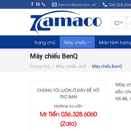
Skip
tiennm@zamaco.vn
036.328.606
to
content
Tì
ki
Trang chủ
Máy chiếu
Màn hình tươn
Máy chiếu BenQ
Trang chủ
Máy chiếu mới
/
/
Máy chiếu BenQ
Máy ch
CHÚNG TÔI LUÔN Ở ĐÂY ĐỂ HỖ
sắc ch
TRỢ BẠN
tới 4K
Hotline tư vấn
Mr Tiến 036.328.6060
(Zalo)