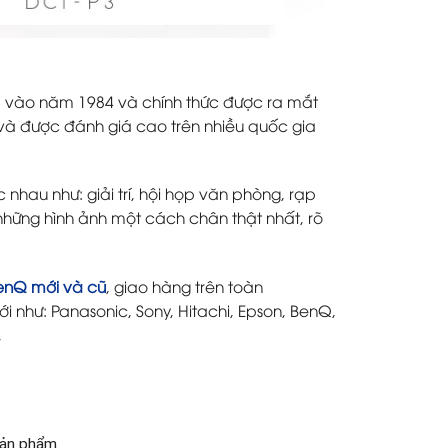
ập vào năm 1984 và chính thức được ra mắt
 và được đánh giá cao trên nhiều quốc gia
hau như: giải trí, hội họp văn phòng, rạp
những hình ảnh một cách chân thật nhất, rõ
enQ mới và cũ
, giao hàng trên toàn
i như: Panasonic, Sony, Hitachi, Epson, BenQ,
,
 sản phẩm