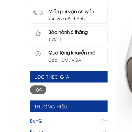
Miễn phí vận chuyển
khu vực nội thành
Bảo hành 6 tháng
1 đổi 1
Quà tặng khuyễn mãi
Cáp HDMI, VGA
LỌC THEO GIÁ
Giá
Giá
LỌC
tối
tối
thiểu
đa
THƯƠNG HIỆU
BenQ
(37)
Epson
(1)