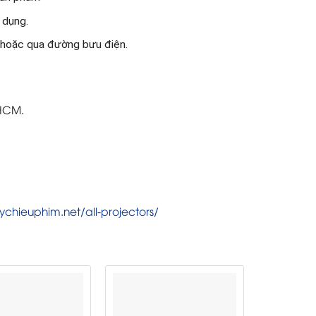
 dụng.
e hoặc qua đường bưu điện.
 HCM.
ychieuphim.net/all-projectors/