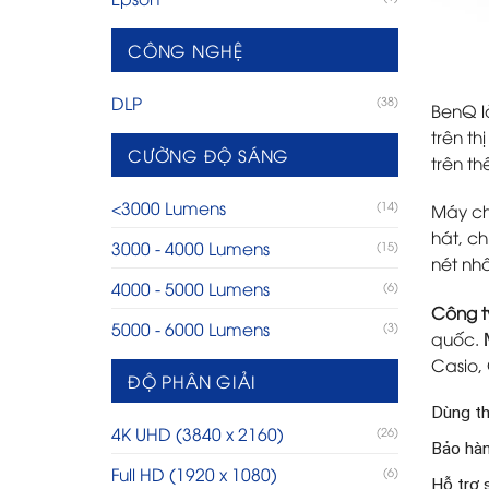
CÔNG NGHỆ
DLP
(38)
BenQ l
trên t
CƯỜNG ĐỘ SÁNG
trên t
<3000 Lumens
(14)
Máy ch
hát, c
3000 - 4000 Lumens
(15)
nét nhấ
4000 - 5000 Lumens
(6)
Công 
5000 - 6000 Lumens
(3)
quốc.
Casio, 
ĐỘ PHÂN GIẢI
Dùng th
4K UHD (3840 x 2160)
(26)
Bảo hàn
Full HD (1920 x 1080)
(6)
Hỗ trợ 