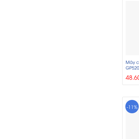
Máy c
GP520
48.6
-11%