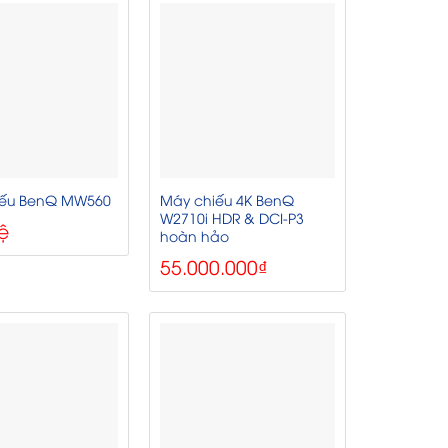
Máy chiếu 4K BenQ
iếu BenQ MW560
W2710i HDR & DCI-P3
ệ
hoàn hảo
55.000.000
₫