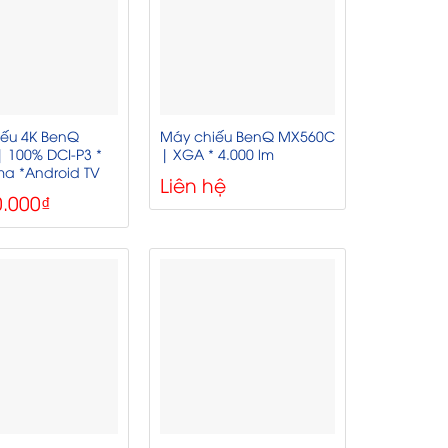
ếu 4K BenQ
Máy chiếu BenQ MX560C
| 100% DCI-P3 *
| XGA * 4.000 lm
ma *Android TV
Liên hệ
0.000
₫