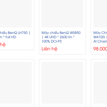
hiếu BenQ LH750 |
Máy chiếu BenQ W5850
Máy Chi
m * Full HD
| 4K UHD * 2600 lm *
W4100i 
100% DCI-P3
AI Cine
 hệ
Liên hệ
98.00