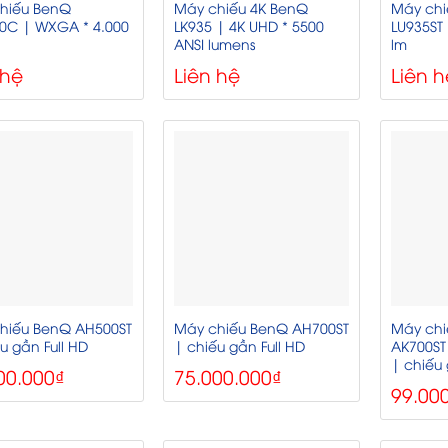
hiếu BenQ
Máy chiếu 4K BenQ
Máy chi
C | WXGA * 4.000
LK935 | 4K UHD * 5500
LU935ST
ANSI lumens
lm
 hệ
Liên hệ
Liên h
hiếu BenQ AH500ST
Máy chiếu BenQ AH700ST
Máy chi
u gần Full HD
| chiếu gần Full HD
AK700ST
| chiếu
00.000
₫
75.000.000
₫
99.00