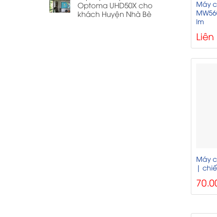
Máy c
Optoma UHD50X cho
MW560
khách Huyện Nhà Bè
lm
Liên
Máy c
| chiế
70.0