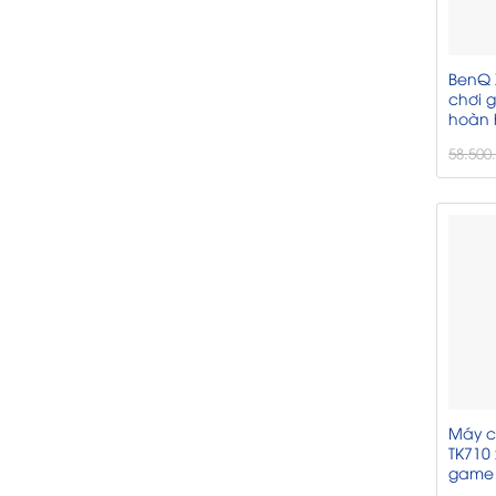
BenQ 
chơi 
hoàn
58.500
Máy c
TK710
game 