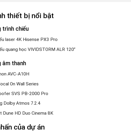
h thiết bị nổi bật
 trình chiếu
ếu laser 4K Hisense PX3 Pro
iếu quang học VIVIDSTORM ALR 120”
g âm thanh
non AVC-A10H
ocal On Wall Series
oofer SVS PB-2000 Pro
g Dolby Atmos 7.2.4
t Dune HD Duo Cinema 8K
hấn của dự án