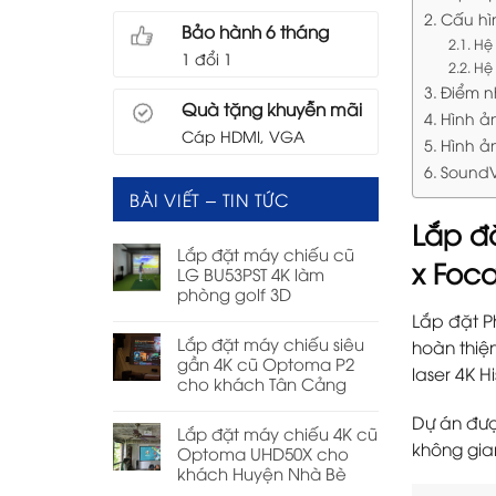
Cấu hìn
Bảo hành 6 tháng
Hệ 
1 đổi 1
Hệ
Điểm n
Quà tặng khuyễn mãi
Hình ản
Cáp HDMI, VGA
Hình ả
SoundV
BÀI VIẾT – TIN TỨC
Lắp đ
Lắp đặt máy chiếu cũ
x Foca
LG BU53PST 4K làm
phòng golf 3D
Lắp đặt P
Lắp đặt máy chiếu siêu
hoàn thiệ
gần 4K cũ Optoma P2
laser 4K H
cho khách Tân Cảng
Dự án đượ
Lắp đặt máy chiếu 4K cũ
không gian
Optoma UHD50X cho
khách Huyện Nhà Bè