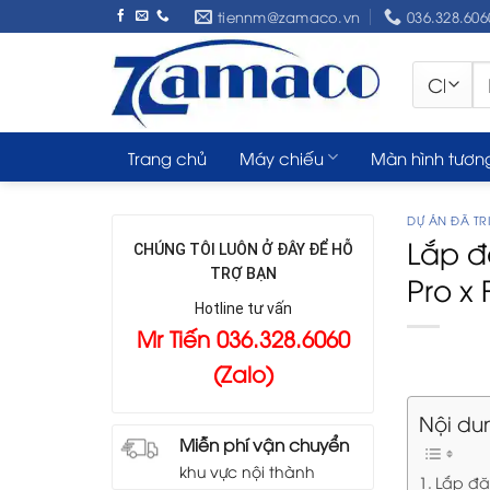
Skip
tiennm@zamaco.vn
036.328.606
to
content
Tì
ki
Trang chủ
Máy chiếu
Màn hình tươn
DỰ ÁN ĐÃ TRI
Lắp đ
CHÚNG TÔI LUÔN Ở ĐÂY ĐỂ HỖ
TRỢ BẠN
Pro x 
Hotline tư vấn
Mr Tiến 036.328.6060
(Zalo)
Nội du
Miễn phí vận chuyển
khu vực nội thành
Lắp đặt