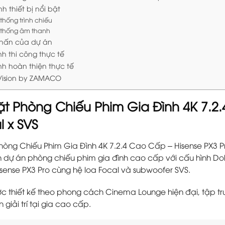
h thiết bị nổi bật
thống trình chiếu
 thống âm thanh
hấn của dự án
h thi công thực tế
nh hoàn thiện thực tế
ision by ZAMACO
ặt Phòng Chiếu Phim Gia Đình 4K 7.2.
l x SVS
hòng Chiếu Phim Gia Đình 4K 7.2.4 Cao Cấp – Hisense PX3 P
n dự án phòng chiếu phim gia đình cao cấp với cấu hình D
isense PX3 Pro cùng hệ loa Focal và subwoofer SVS.
c thiết kế theo phong cách Cinema Lounge hiện đại, tập tr
 giải trí tại gia cao cấp.