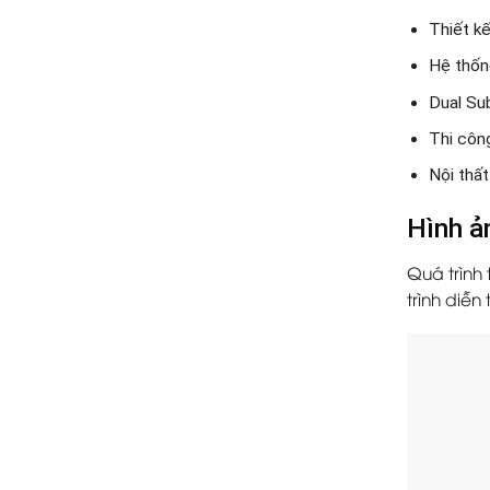
Thiết kế
Hệ thốn
Dual Su
Thi côn
Nội thấ
Hình ả
Quá trình 
trình diễn