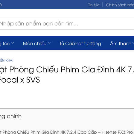
0
Tin tức
Chính sách bá
m
ếm:
g tác
Màn chiếu
Tủ Cabinet tự động
Âm thanh
ỂN KHAI
ặt Phòng Chiếu Phim Gia Đình 4K 7
Focal x SVS
ng chính
 Phòng Chiếu Phim Gia Đình 4K 7.2.4 Cao Cấp – Hisense PX3 Pro 