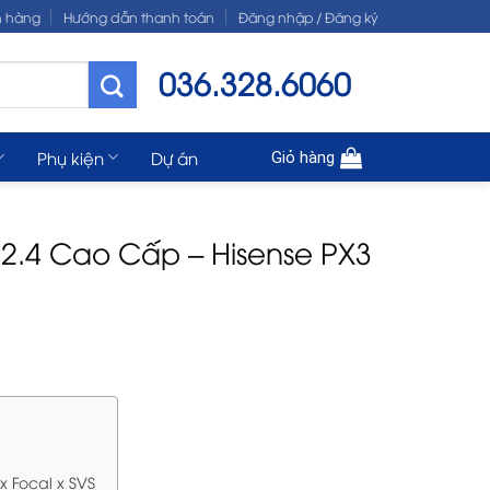
n hàng
Hướng dẫn thanh toán
Đăng nhập / Đăng ký
036.328.6060
Phụ kiện
Dự án
Giỏ hàng
.2.4 Cao Cấp – Hisense PX3
x Focal x SVS