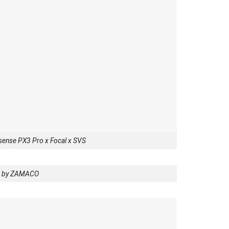
sense PX3 Pro x Focal x SVS
on by ZAMACO