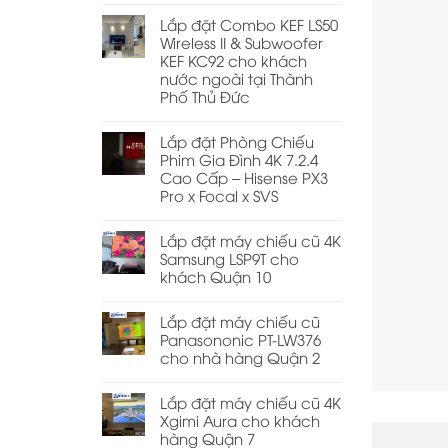
Lắp đặt Combo KEF LS50
Wireless II & Subwoofer
KEF KC92 cho khách
nước ngoài tại Thành
Phố Thủ Đức
Lắp đặt Phòng Chiếu
Phim Gia Đình 4K 7.2.4
Cao Cấp – Hisense PX3
Pro x Focal x SVS
Lắp đặt máy chiếu cũ 4K
Samsung LSP9T cho
khách Quận 10
Lắp đặt máy chiếu cũ
Panasononic PT-LW376
cho nhà hàng Quận 2
Lắp đặt máy chiếu cũ 4K
Xgimi Aura cho khách
hàng Quận 7