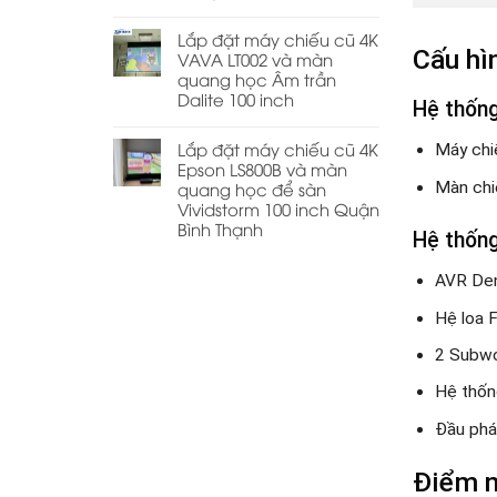
Lắp đặt máy chiếu cũ 4K
Cấu hìn
VAVA LT002 và màn
quang học Âm trần
Dalite 100 inch
Hệ thống
Lắp đặt máy chiếu cũ 4K
Máy chi
Epson LS800B và màn
Màn ch
quang học để sàn
Vividstorm 100 inch Quận
Bình Thạnh
Hệ thốn
AVR De
Hệ loa F
2 Subw
Hệ thốn
Đầu phá
Điểm n