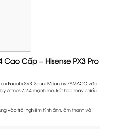
4 Cao Cấp – Hisense PX3 Pro
ro x Focal x SVS. SoundVision by ZAMACO vừa
olby Atmos 7.2.4 mạnh mẽ, kết hợp máy chiếu
ung vào trải nghiệm hình ảnh, âm thanh và