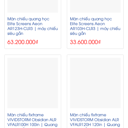
Màn chiếu quang học
Màn chiếu quang học
Elite Screens Aeon
Elite Screens Aeon
AR123H-CLR3 | máy chiếu
AR103H-CLR3 | máy chiếu
siêu gần
siêu gần
63.200.000
₫
33.600.000
₫
Màn chiếu fixframe
Màn chiếu fixframe
VIVIDSTORM Obsidian ALR
VIVIDSTORM Obsidian ALR
VFALR100H 100in | Quang
VFALR120H 120in | Quang