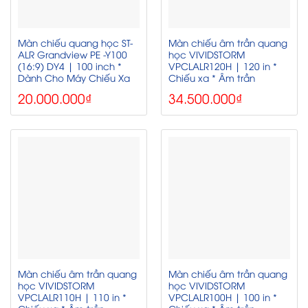
Màn chiếu quang học ST-
Màn chiếu âm trần quang
ALR Grandview PE -Y100
học VIVIDSTORM
(16:9) DY4 | 100 inch *
VPCLALR120H | 120 in *
Dành Cho Máy Chiếu Xa
Chiếu xa * Âm trần
20.000.000
₫
34.500.000
₫
Màn chiếu âm trần quang
Màn chiếu âm trần quang
học VIVIDSTORM
học VIVIDSTORM
VPCLALR110H | 110 in *
VPCLALR100H | 100 in *