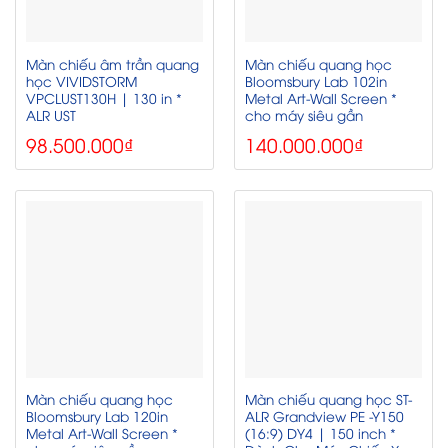
Màn chiếu âm trần quang
Màn chiếu quang học
học VIVIDSTORM
Bloomsbury Lab 102in
VPCLUST130H | 130 in *
Metal Art‑Wall Screen *
ALR UST
cho máy siêu gần
98.500.000
₫
140.000.000
₫
Màn chiếu quang học
Màn chiếu quang học ST-
Bloomsbury Lab 120in
ALR Grandview PE -Y150
Metal Art‑Wall Screen *
(16:9) DY4 | 150 inch *