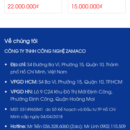
22.000.000
₫
15.000.000
₫
Về chúng tôi
CÔNG TY TNHH CÔNG NGHỆ ZAMACO
Địa chỉ:
S4 Đường Ba Vì, Phường 15, Quận 10, Thành
phố Hồ Chí Minh, Việt Nam
VPGD HCM:
S4 Ba Vì, Phường 15, Quận 10, TP.HCM
VPGD HN:
Lô 9 C24 Khu Đô Thị Mới Định Công,
Phường Định Công, Quận Hoàng Mai
MST:
0314965841 do Sở Kế hoạch và Đầu tư TP Hồ Chí
Minh cấp ngày 04/04/2018
Hotline:
Mr Tiến
036.328.6060
(Zalo); Mr Linh 0902.115.509