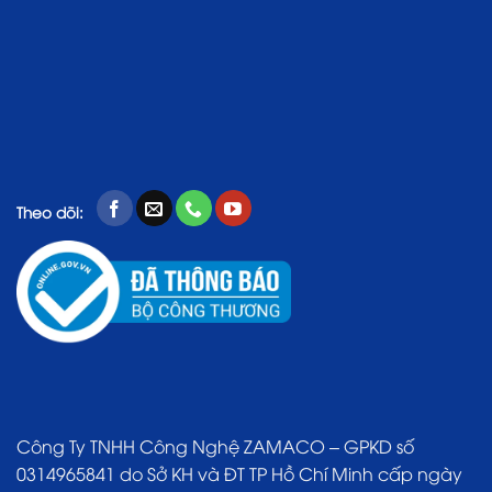
Theo dõi:
Công Ty TNHH Công Nghệ ZAMACO – GPKD số
0314965841 do Sở KH và ĐT TP Hồ Chí Minh cấp ngày