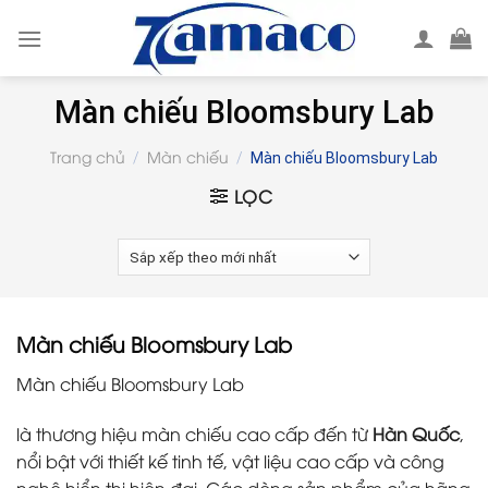
Skip
to
content
Màn chiếu Bloomsbury Lab
Trang chủ
Màn chiếu
/
/
Màn chiếu Bloomsbury Lab
LỌC
Màn chiếu Bloomsbury Lab
Màn chiếu Bloomsbury Lab
là thương hiệu màn chiếu cao cấp đến từ
Hàn Quốc
,
nổi bật với thiết kế tinh tế, vật liệu cao cấp và công
nghệ hiển thị hiện đại. Các dòng sản phẩm của hãng