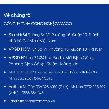
Về chúng tôi
CÔNG TY TNHH CÔNG NGHỆ ZAMACO
Địa chỉ:
S4 Đường Ba Vì, Phường 15, Quận 10, Thành
phố Hồ Chí Minh, Việt Nam
VPGD HCM:
S4 Ba Vì, Phường 15, Quận 10, TP.HCM
VPGD HN:
Lô 9 C24 Khu Đô Thị Mới Định Công,
Phường Định Công, Quận Hoàng Mai
MST:
0314965841 do Sở Kế hoạch và Đầu tư TP Hồ Chí
Minh cấp ngày 04/04/2018
Hotline:
Mr Tiến
036.328.6060
(Zalo); Mr Linh 0902.115.509
(zalo) - 0888.586.248.
Email:
tiennm@zamaco.vn