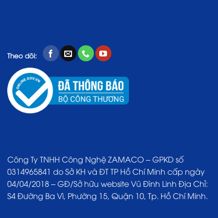
Theo dõi:
Công Ty TNHH Công Nghệ ZAMACO – GPKD số
0314965841 do Sở KH và ĐT TP Hồ Chí Minh cấp ngày
04/04/2018 – GĐ/Sở hữu website Vũ Đình Linh Địa Chỉ:
S4 Đường Ba Vì, Phường 15, Quận 10, Tp. Hồ Chí Minh.