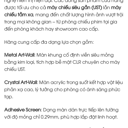
được tối ưu cho cả
máy chiếu siêu gần (UST)
lẫn
máy
chiếu tầm xa
, mang đến chất lượng hình ảnh vượt trội
trong mọi không gian – từ phòng chiếu phim tại gia
đến phòng khách hay showroom cao cấp.
Hãng cung cấp đa dạng lựa chọn gồm:
Metal Art-Wall
: Màn khung cố định viền siêu mỏng
bằng kim loại, tích hợp bề mặt CLR chuyên cho máy
chiếu UST.
Crystal Art-Wall
: Màn acrylic trong suốt kết hợp vật liệu
phản xạ cao, lý tưởng cho phòng có ánh sáng phức
tạp.
Adhesive Screen
: Dạng màn dán trực tiếp lên tường
với độ mỏng chỉ 0.29mm, phù hợp lắp đặt linh hoạt.