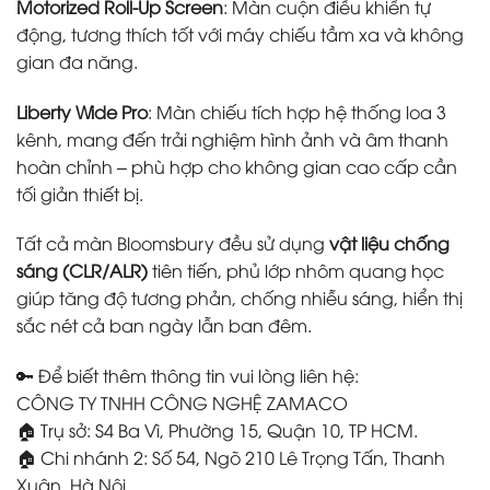
Motorized Roll-Up Screen
: Màn cuộn điều khiển tự
động, tương thích tốt với máy chiếu tầm xa và không
gian đa năng.
Liberty Wide Pro
: Màn chiếu tích hợp hệ thống loa 3
kênh, mang đến trải nghiệm hình ảnh và âm thanh
hoàn chỉnh – phù hợp cho không gian cao cấp cần
tối giản thiết bị.
Tất cả màn Bloomsbury đều sử dụng
vật liệu chống
sáng (CLR/ALR)
tiên tiến, phủ lớp nhôm quang học
giúp tăng độ tương phản, chống nhiễu sáng, hiển thị
sắc nét cả ban ngày lẫn ban đêm.
🔑 Để biết thêm thông tin vui lòng liên hệ:
CÔNG TY TNHH CÔNG NGHỆ ZAMACO
🏠 Trụ sở: S4 Ba Vì, Phường 15, Quận 10, TP HCM.
🏠 Chi nhánh 2: Số 54, Ngõ 210 Lê Trọng Tấn, Thanh
Xuân, Hà Nội