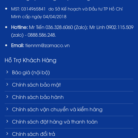
MST:
0314965841 do Sở Kế hoạch và Đầu tư TP Hồ Chí
Minh cấp ngày 04/04/2018
Hotline:
Mr Tiến
036.328.6060
(Zalo); Mr Linh 0902.115.509
(zalo) - 0888.586.248.
Email:
tiennm@zamaco.vn
Hỗ Trợ Khách Hàng
Báo giá (nội bộ)
Chính sách bảo mật
Chính sách bảo hành
Chính sách vận chuyển và kiểm hàng
Chính sách đặt hàng và thanh toán
Chính sách đổi trả