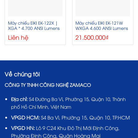
Máy chiếu EIKI EK-122X |
Máy chiếu EIKI EK-121W
XGA * 4.700 ANSI Lumens
WXGA 4.600 ANSI Lumens
Liên hệ
21.500.000
₫
Về chúng tôi
CÔNG TY TNHH CÔNG NGHỆ ZAMACO
Địa chỉ:
S4 Đường Ba Vì, Phường 15, Quận 10, Thành
phố Hồ Chí Minh, Việt Nam
VPGD HCM:
S4 Ba Vì, Phường 15, Quận 10, TP.HCM
VPGD HN:
Lô 9 C24 Khu Đô Thị Mới Định Công,
Phường Định Công, Quận Hoàng Mai