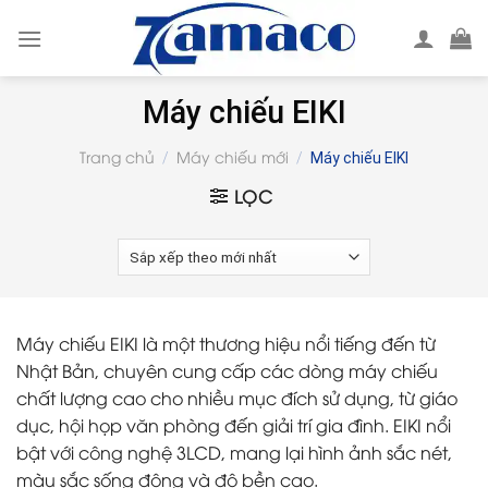
Skip
to
content
Máy chiếu EIKI
Trang chủ
Máy chiếu mới
/
/
Máy chiếu EIKI
LỌC
Máy chiếu EIKI là một thương hiệu nổi tiếng đến từ
Nhật Bản, chuyên cung cấp các dòng máy chiếu
chất lượng cao cho nhiều mục đích sử dụng, từ giáo
dục, hội họp văn phòng đến giải trí gia đình. EIKI nổi
bật với công nghệ 3LCD, mang lại hình ảnh sắc nét,
màu sắc sống động và độ bền cao.