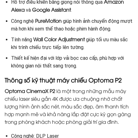
Amazon
Hỗ trợ điều khiển bằng giọng nói thông qua
Alexa
Google Assistant
và
.
PureMotion
Công nghệ
giúp hình ảnh chuyển động mượt
mà hơn khi xem thể thao hoặc phim hành động.
Wall Color Adjustment
Tính năng
giúp tối ưu màu sắc
khi trình chiếu trực tiếp lên tường.
Thiết kế hiện đại với lớp vải bọc cao cấp, phù hợp với
không gian nội thất sang trọng.
Thông số kỹ thuật máy chiếu Optoma P2
Optoma CinemaX P2
là một trong những mẫu máy
chiếu laser siêu gần 4K được ưa chuộng nhờ chất
lượng hình ảnh sắc nét, màu sắc đẹp, âm thanh tích
hợp mạnh mẽ và khả năng lắp đặt cực kỳ gọn gàng
trong phòng khách hoặc phòng giải trí gia đình.
Công nghệ: DLP Laser