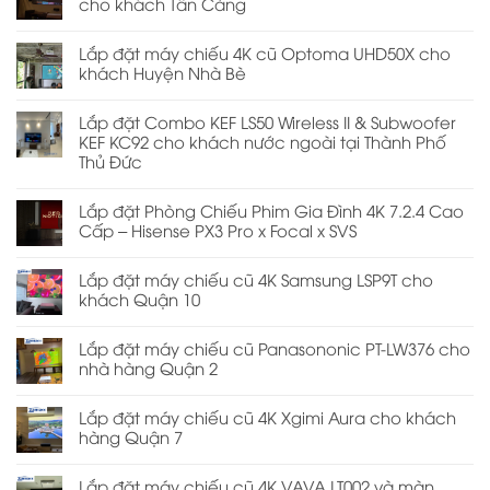
cho khách Tân Cảng
Lắp đặt máy chiếu 4K cũ Optoma UHD50X cho
khách Huyện Nhà Bè
Lắp đặt Combo KEF LS50 Wireless II & Subwoofer
KEF KC92 cho khách nước ngoài tại Thành Phố
Thủ Đức
Lắp đặt Phòng Chiếu Phim Gia Đình 4K 7.2.4 Cao
Cấp – Hisense PX3 Pro x Focal x SVS
Lắp đặt máy chiếu cũ 4K Samsung LSP9T cho
khách Quận 10
Lắp đặt máy chiếu cũ Panasononic PT-LW376 cho
nhà hàng Quận 2
Lắp đặt máy chiếu cũ 4K Xgimi Aura cho khách
hàng Quận 7
Lắp đặt máy chiếu cũ 4K VAVA LT002 và màn