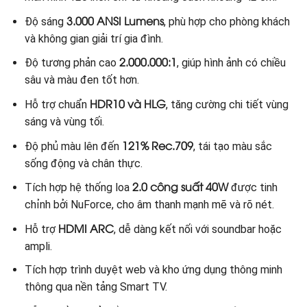
3.000 ANSI Lumens
Độ sáng
, phù hợp cho phòng khách
và không gian giải trí gia đình.
2.000.000:1
Độ tương phản cao
, giúp hình ảnh có chiều
sâu và màu đen tốt hơn.
HDR10 và HLG
Hỗ trợ chuẩn
, tăng cường chi tiết vùng
sáng và vùng tối.
121% Rec.709
Độ phủ màu lên đến
, tái tạo màu sắc
sống động và chân thực.
2.0 công suất 40W
Tích hợp hệ thống loa
được tinh
chỉnh bởi NuForce, cho âm thanh mạnh mẽ và rõ nét.
HDMI ARC
Hỗ trợ
, dễ dàng kết nối với soundbar hoặc
ampli.
Tích hợp trình duyệt web và kho ứng dụng thông minh
thông qua nền tảng Smart TV.