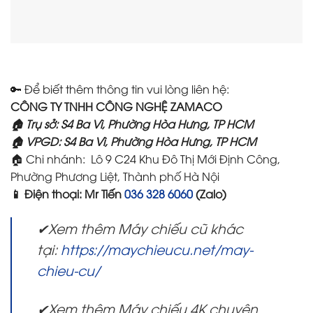
🔑 Để biết thêm thông tin vui lòng liên hệ:
CÔNG TY TNHH CÔNG NGHỆ ZAMACO
🏠 Trụ sở: S4 Ba Vì, Phường Hòa Hưng, TP HCM
🏠 VPGD: S4 Ba Vì, Phường Hòa Hưng, TP HCM
🏠 Chi nhánh: Lô 9 C24 Khu Đô Thị Mới Định Công,
Phường Phương Liệt, Thành phố Hà Nội
📱 Điện thoại: Mr Tiến
036 328 6060
(Zalo)
✔Xem thêm Máy chiếu cũ khác
tại:
https://maychieucu.net/may-
chieu-cu/
✔Xem thêm Máy chiếu 4K chuyên