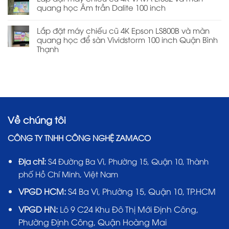
quang học Âm trần Dalite 100 inch
Lắp đặt máy chiếu cũ 4K Epson LS800B và màn
quang học để sàn Vividstorm 100 inch Quận Bình
Thạnh
Về chúng tôi
CÔNG TY TNHH CÔNG NGHỆ ZAMACO
Địa chỉ:
S4 Đường Ba Vì, Phường 15, Quận 10, Thành
phố Hồ Chí Minh, Việt Nam
VPGD HCM:
S4 Ba Vì, Phường 15, Quận 10, TP.HCM
VPGD HN:
Lô 9 C24 Khu Đô Thị Mới Định Công,
Phường Định Công, Quận Hoàng Mai