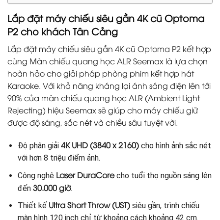
Lắp đặt máy chiếu siêu gần 4K cũ Optoma
P2 cho khách Tân Cảng
Lắp đặt máy chiếu siêu gần 4K cũ Optoma P2 kết hợp
cùng Màn chiếu quang học ALR Seemax là lựa chọn
hoàn hảo cho giải pháp phòng phim kết hợp hát
Karaoke. Với khả năng kháng lại ánh sáng điện lên tới
90% của màn chiếu quang học ALR (Ambient Light
Rejecting) hiệu Seemax sẽ giúp cho máy chiếu giữ
được độ sáng, sắc nét và chiều sâu tuyệt vời.
4K UHD (3840 x 2160)
Độ phân giải
cho hình ảnh sắc nét
với hơn 8 triệu điểm ảnh.
Laser DuraCore
Công nghệ
cho tuổi thọ nguồn sáng lên
30.000 giờ
đến
.
Ultra Short Throw (UST)
Thiết kế
siêu gần, trình chiếu
màn hình 120 inch chỉ từ khoảng cách khoảng 42 cm.