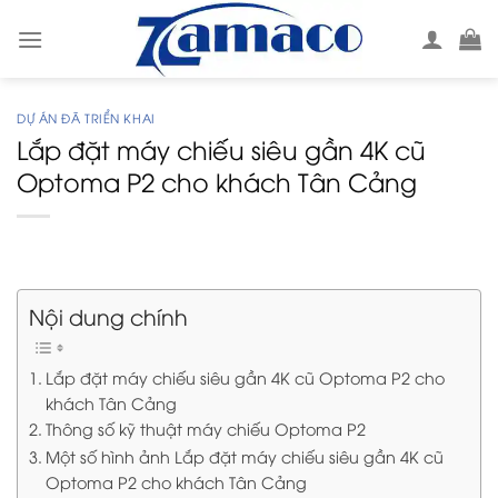
Skip
to
content
DỰ ÁN ĐÃ TRIỂN KHAI
Lắp đặt máy chiếu siêu gần 4K cũ
Optoma P2 cho khách Tân Cảng
Nội dung chính
Lắp đặt máy chiếu siêu gần 4K cũ Optoma P2 cho
khách Tân Cảng
Thông số kỹ thuật máy chiếu Optoma P2
Một số hình ảnh Lắp đặt máy chiếu siêu gần 4K cũ
Optoma P2 cho khách Tân Cảng