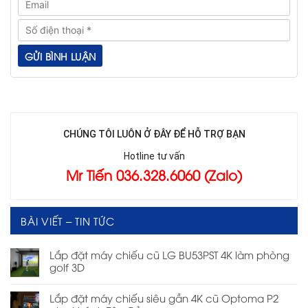
CHÚNG TÔI LUÔN Ở ĐÂY ĐỂ HỖ TRỢ BẠN
Hotline tư vấn
Mr Tiến 036.328.6060 (Zalo)
BÀI VIẾT – TIN TỨC
Lắp đặt máy chiếu cũ LG BU53PST 4K làm phòng
golf 3D
Lắp đặt máy chiếu siêu gần 4K cũ Optoma P2