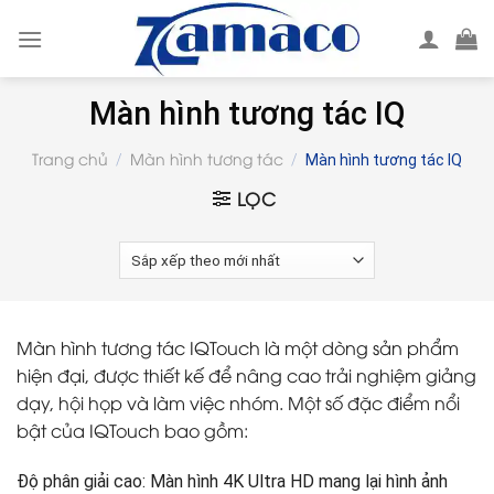
Skip
to
content
Màn hình tương tác IQ
Trang chủ
Màn hình tương tác
/
/
Màn hình tương tác IQ
LỌC
Màn hình tương tác IQTouch là một dòng sản phẩm
hiện đại, được thiết kế để nâng cao trải nghiệm giảng
dạy, hội họp và làm việc nhóm. Một số đặc điểm nổi
bật của IQTouch bao gồm:
Độ phân giải cao: Màn hình 4K Ultra HD mang lại hình ảnh