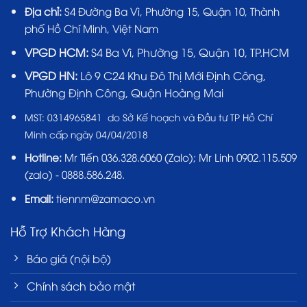
Địa chỉ:
S4 Đường Ba Vì, Phường 15, Quận 10, Thành
phố Hồ Chí Minh, Việt Nam
VPGD HCM:
S4 Ba Vì, Phường 15, Quận 10, TP.HCM
VPGD HN:
Lô 9 C24 Khu Đô Thị Mới Định Công,
Phường Định Công, Quận Hoàng Mai
MST:
0314965841 do Sở Kế hoạch và Đầu tư TP Hồ Chí
Minh cấp ngày 04/04/2018
Hotline:
Mr Tiến
036.328.6060
(Zalo); Mr Linh 0902.115.509
(zalo) - 0888.586.248.
Email:
tiennm@zamaco.vn
Hỗ Trợ Khách Hàng
Báo giá (nội bộ)
Chính sách bảo mật