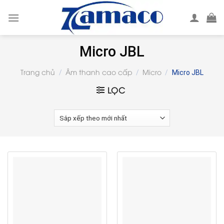
Skip
to
content
Micro JBL
Trang chủ
Âm thanh cao cấp
Micro
/
/
/
Micro JBL
LỌC