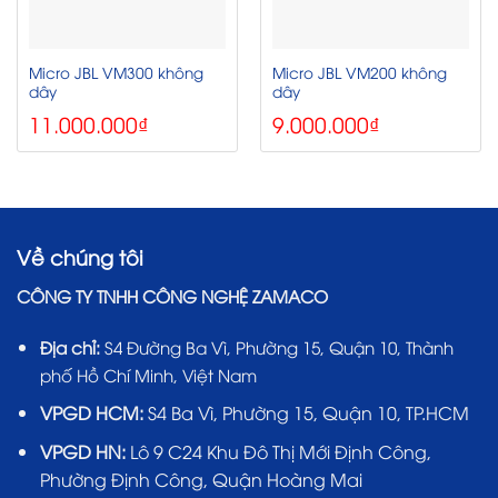
Micro JBL VM300 không
Micro JBL VM200 không
dây
dây
11.000.000
₫
9.000.000
₫
Về chúng tôi
CÔNG TY TNHH CÔNG NGHỆ ZAMACO
Địa chỉ:
S4 Đường Ba Vì, Phường 15, Quận 10, Thành
phố Hồ Chí Minh, Việt Nam
VPGD HCM:
S4 Ba Vì, Phường 15, Quận 10, TP.HCM
VPGD HN:
Lô 9 C24 Khu Đô Thị Mới Định Công,
Phường Định Công, Quận Hoàng Mai