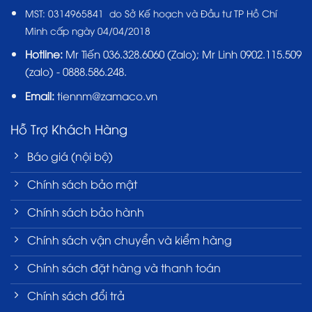
MST:
0314965841 do Sở Kế hoạch và Đầu tư TP Hồ Chí
Minh cấp ngày 04/04/2018
Hotline:
Mr Tiến
036.328.6060
(Zalo); Mr Linh 0902.115.509
(zalo) - 0888.586.248.
Email:
tiennm@zamaco.vn
Hỗ Trợ Khách Hàng
Báo giá (nội bộ)
Chính sách bảo mật
Chính sách bảo hành
Chính sách vận chuyển và kiểm hàng
Chính sách đặt hàng và thanh toán
Chính sách đổi trả