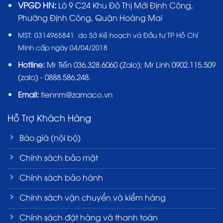
VPGD HN:
Lô 9 C24 Khu Đô Thị Mới Định Công,
Phường Định Công, Quận Hoàng Mai
MST:
0314965841 do Sở Kế hoạch và Đầu tư TP Hồ Chí
Minh cấp ngày 04/04/2018
Hotline:
Mr Tiến
036.328.6060
(Zalo); Mr Linh 0902.115.509
(zalo) - 0888.586.248.
Email:
tiennm@zamaco.vn
Hỗ Trợ Khách Hàng
Báo giá (nội bộ)
Chính sách bảo mật
Chính sách bảo hành
Chính sách vận chuyển và kiểm hàng
Chính sách đặt hàng và thanh toán