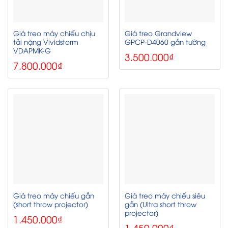
Giá treo máy chiếu chịu
Giá treo Grandview
tải nặng Vividstorm
GPCP-D4060 gắn tường
VDAPMK-G
3.500.000
₫
7.800.000
₫
Giá treo máy chiếu gần
Giá treo máy chiếu siêu
(short throw projector)
gần (Ultra short throw
projector)
1.450.000
₫
1.450.000
₫