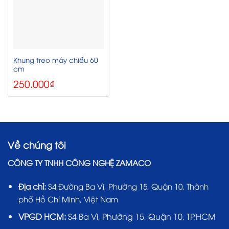
Khung treo máy chiếu 60
cm
250.000
₫
Về chúng tôi
CÔNG TY TNHH CÔNG NGHỆ ZAMACO
Địa chỉ:
S4 Đường Ba Vì, Phường 15, Quận 10, Thành
phố Hồ Chí Minh, Việt Nam
VPGD HCM:
S4 Ba Vì, Phường 15, Quận 10, TP.HCM