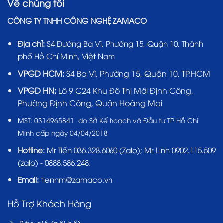
Về chúng tôi
CÔNG TY TNHH CÔNG NGHỆ ZAMACO
Địa chỉ:
S4 Đường Ba Vì, Phường 15, Quận 10, Thành
phố Hồ Chí Minh, Việt Nam
VPGD HCM:
S4 Ba Vì, Phường 15, Quận 10, TP.HCM
VPGD HN:
Lô 9 C24 Khu Đô Thị Mới Định Công,
Phường Định Công, Quận Hoàng Mai
MST:
0314965841 do Sở Kế hoạch và Đầu tư TP Hồ Chí
Minh cấp ngày 04/04/2018
Hotline:
Mr Tiến
036.328.6060
(Zalo); Mr Linh 0902.115.509
(zalo) - 0888.586.248.
Email:
tiennm@zamaco.vn
Hỗ Trợ Khách Hàng
Báo giá (nội bộ)