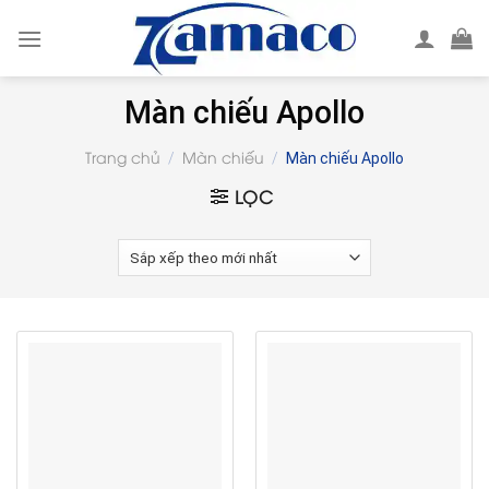
Skip
to
content
Màn chiếu Apollo
Trang chủ
Màn chiếu
/
/
Màn chiếu Apollo
LỌC