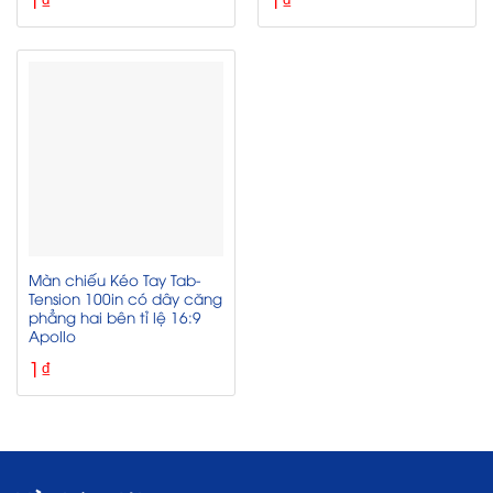
Màn chiếu Kéo Tay Tab-
Tension 100in có dây căng
phẳng hai bên tỉ lệ 16:9
Apollo
1
₫