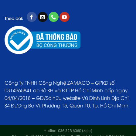
Theo dõi:
Công Ty TNHH Công Nghệ ZAMACO – GPKD số
0314965841 do Sở KH và ĐT TP Hồ Chí Minh cấp ngày
04/04/2018 – GĐ/Sở hữu website Vũ Đình Linh Địa Chỉ:
S4 Đường Ba Vì, Phường 15, Quận 10, Tp. Hồ Chí Minh.
Hotline: 036.328.6060 (zalo)