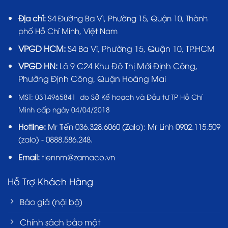
Địa chỉ:
S4 Đường Ba Vì, Phường 15, Quận 10, Thành
phố Hồ Chí Minh, Việt Nam
VPGD HCM:
S4 Ba Vì, Phường 15, Quận 10, TP.HCM
VPGD HN:
Lô 9 C24 Khu Đô Thị Mới Định Công,
Phường Định Công, Quận Hoàng Mai
MST:
0314965841 do Sở Kế hoạch và Đầu tư TP Hồ Chí
Minh cấp ngày 04/04/2018
Hotline:
Mr Tiến
036.328.6060
(Zalo); Mr Linh 0902.115.509
(zalo) - 0888.586.248.
Email:
tiennm@zamaco.vn
Hỗ Trợ Khách Hàng
Báo giá (nội bộ)
Chính sách bảo mật