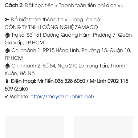
Cách 2:
Đặt cọc tiền + Thanh toán tiền phí dịch vụ
🔑 Để biết thêm thông tin vui lòng liên hệ:
CÔNG TY TNHH CÔNG NGHỆ ZAMACO
🏠 Trụ sở: Số 151 Dương Quảng Hàm, Phường 7, Quận
Gò Vấp, TP HCM.
🏠 Chi nhánh 1: RR15 Hồng Lĩnh, Phường 15, Quận 10,
TP HCM
🏠 Chi nhánh 2: Số 54, Ngõ 210 Lê Trọng Tấn, Thanh
Xuân, Hà Nội
📱 Điện thoại: Mr Tiến 036 328 6060 / Mr Linh 0902 115
509 (Zalo)
✔ Website:
https://maychieuphim.net/