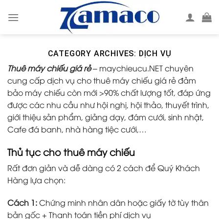
Skip
to
content
CATEGORY ARCHIVES:
DỊCH VỤ
Thuê máy chiếu giá rẻ
– maychieucu.NET chuyên
cung cấp dịch vụ cho thuê máy chiếu giá rẻ đảm
bảo máy chiếu còn mới >90% chất lượng tốt, đáp ứng
được các nhu cầu như hội nghị, hội thảo, thuyết trình,
giới thiệu sản phẩm, giảng dạy, đám cưới, sinh nhật,
Cafe đá banh, nhà hàng tiệc cưới,…
Thủ tục cho thuê máy chiếu
Rất đơn giản và dễ dàng có 2 cách để Quý Khách
Hàng lựa chọn:
Cách 1:
Chứng minh nhân dân hoặc giấy tờ tùy thân
bản gốc + Thanh toán tiền phí dịch vụ