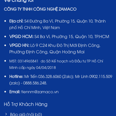
CÔNG TY TNHH CÔNG NGHỆ ZAMACO
Địa chỉ:
S4 Đường Ba Vì, Phường 15, Quận 10, Thành
phố Hồ Chí Minh, Việt Nam
VPGD HCM:
S4 Ba Vì, Phường 15, Quận 10, TP.HCM
VPGD HN:
Lô 9 C24 Khu Đô Thị Mới Định Công,
Phường Định Công, Quận Hoàng Mai
MST:
0314965841 do Sở Kế hoạch và Đầu tư TP Hồ Chí
Minh cấp ngày 04/04/2018
Hotline:
Mr Tiến
036.328.6060
(Zalo); Mr Linh 0902.115.509
(zalo) - 0888.586.248.
Email:
tiennm@zamaco.vn
Hỗ Trợ Khách Hàng
Báo giá (nội bộ)