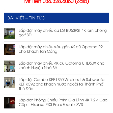
Mr Tiến 036.328.6060 (Zalo)
BÀI VIẾT – TIN TỨC
Lắp đặt máy chiếu cũ LG BU53PST 4K làm phòng
golf 3D
Lắp đặt máy chiếu siêu gần 4K cũ Optoma P2
cho khách Tân Cảng
Lắp đặt máy chiếu 4K cũ Optoma UHD50X cho
khách Huyện Nhà Bè
Lắp đặt Combo KEF LS50 Wireless II & Subwoofer
KEF KC92 cho khách nước ngoài tại Thành Phố
Thủ Đức
Lắp đặt Phòng Chiếu Phim Gia Đình 4K 7.2.4 Cao
Cấp – Hisense PX3 Pro x Focal x SVS