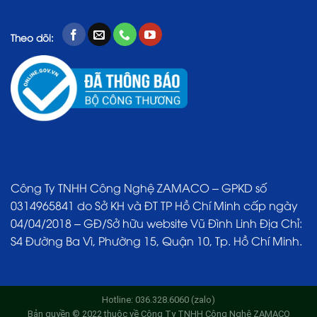
Theo dõi:
Công Ty TNHH Công Nghệ ZAMACO – GPKD số
0314965841 do Sở KH và ĐT TP Hồ Chí Minh cấp ngày
04/04/2018 – GĐ/Sở hữu website Vũ Đình Linh Địa Chỉ:
S4 Đường Ba Vì, Phường 15, Quận 10, Tp. Hồ Chí Minh.
Hotline: 036.328.6060 (zalo)
Bản quyền © 2022 thuộc về Công Ty TNHH Công Nghệ ZAMACO