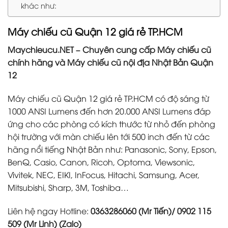
khác như:
Máy chiếu cũ Quận 12 giá rẻ
TP.HCM
Maychieucu.NET – Chuyên cung cấp Máy chiếu cũ
chính hãng và Máy chiếu cũ nội địa Nhật Bản Quận
12
Máy chiếu cũ Quận 12 giá rẻ TP.HCM có độ sáng từ
1000 ANSI Lumens đến hơn 20.000 ANSI Lumens đáp
ứng cho các phòng có kích thước từ nhỏ đến phòng
hội trường với màn chiếu lên tới 500 inch đến từ các
hãng nổi tiếng Nhật Bản như: Panasonic, Sony, Epson,
BenQ, Casio, Canon, Ricoh, Optoma, Viewsonic,
Vivitek, NEC, EIKI, InFocus, Hitachi, Samsung, Acer,
Mitsubishi, Sharp, 3M, Toshiba…
Liên hệ ngay Hotline:
0363286060 (Mr Tiến)/ 0902 115
509 (Mr Linh) (Zalo)