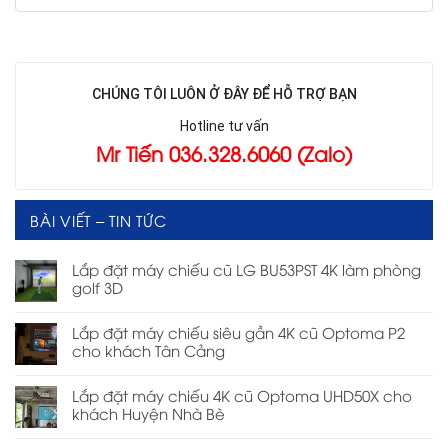
CHÚNG TÔI LUÔN Ở ĐÂY ĐỂ HỖ TRỢ BẠN
Hotline tư vấn
Mr Tiến 036.328.6060 (Zalo)
BÀI VIẾT – TIN TỨC
Lắp đặt máy chiếu cũ LG BU53PST 4K làm phòng
golf 3D
Lắp đặt máy chiếu siêu gần 4K cũ Optoma P2
cho khách Tân Cảng
Lắp đặt máy chiếu 4K cũ Optoma UHD50X cho
khách Huyện Nhà Bè