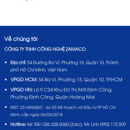
Về chúng tôi
CÔNG TY TNHH CÔNG NGHỆ ZAMACO
Địa chỉ:
S4 Đường Ba Vì, Phường 15, Quận 10, Thành
phố Hồ Chí Minh, Việt Nam
VPGD HCM:
S4 Ba Vì, Phường 15, Quận 10, TP.HCM
VPGD HN:
Lô 9 C24 Khu Đô Thị Mới Định Công,
Phường Định Công, Quận Hoàng Mai
MST:
0314965841 do Sở Kế hoạch và Đầu tư TP Hồ Chí
Minh cấp ngày 04/04/2018
Hotline:
Mr Tiến
036.328.6060
(Zalo); Mr Linh 0902.115.509