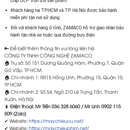
chip DLP trọn đời sản phẩm
Khách hàng tại TP.HCM và TP Hà Nội được bảo hành
miễn phí tận nơi sử dụng.
Đối với khách hàng ở tỉnh, ZAMACO hỗ trợ giao nhận bảo
hành tận nhà xe hoặc qua đường bưu điện.
🔑 Để biết thêm thông tin vui lòng liên hệ:
CÔNG TY TNHH CÔNG NGHỆ ZAMACO
🏠 Trụ sở: Số 151 Dương Quảng Hàm, Phường 7, Quận
Gò Vấp, TP HCM.
🏠 Chi nhánh 1: RR15 Hồng Lĩnh, Phường 15, Quận 10,
TP HCM
🏠 Chi nhánh 2: Số 54, Ngõ 210 Lê Trọng Tấn, Thanh
Xuân, Hà Nội
📱 Điện thoại: Mr Tiến 036 328 6060 / Mr Linh 0902 115
509 (Zalo)
✔ Website:
https://maychieucu.net/
✔ Website:
https://maychieuphim.net/