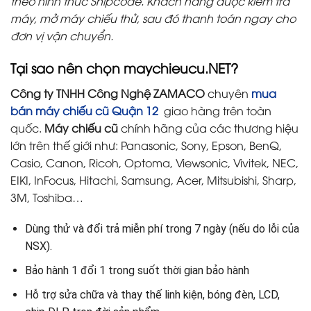
theo hình thức Shipcode. Khách hàng được kiểm tra
máy, mở máy chiếu thử, sau đó thanh toán ngay cho
đơn vị vận chuyển.
Tại sao nên chọn maychieucu.NET?
Công ty TNHH Công Nghệ ZAMACO
chuyên
mua
bán máy chiếu cũ Quận 12
giao hàng trên toàn
quốc.
Máy chiếu cũ
chính hãng của các thương hiệu
lớn trên thế giới như: Panasonic, Sony, Epson, BenQ,
Casio, Canon, Ricoh, Optoma, Viewsonic, Vivitek, NEC,
EIKI, InFocus, Hitachi, Samsung, Acer, Mitsubishi, Sharp,
3M, Toshiba…
Dùng thử và đổi trả miễn phí trong 7 ngày (nếu do lỗi của
NSX).
Bảo hành 1 đổi 1 trong suốt thời gian bảo hành
Hỗ trợ sửa chữa và thay thế linh kiện, bóng đèn, LCD,