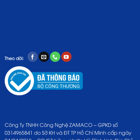
Theo dõi:
Công Ty TNHH Công Nghệ ZAMACO – GPKD số
0314965841 do Sở KH và ĐT TP Hồ Chí Minh cấp ngày