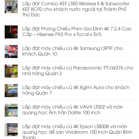
Lắp đặt Combo KEF LS50 Wireless II & Subwoofer
KEF KC92 cho khách nước ngoài tại Thành Phố
Thủ Đức
Lắp đặt Phòng Chiếu Phim Gia Đình 4K 7.2.4 Cao
Cấp – Hisense PX3 Pro x Focal x SVS
Lắp đặt máy chiếu cũ 4K Samsung LSP9T cho
khách Quận 10
Lắp đặt máy chiếu cũ Panasononic PT-LW376 cho
nhà hàng Quận 2
Lắp đặt máy chiếu cũ 4K Xgimi Aura cho khách
hàng Quận 7
Lắp đặt máy chiếu cũ 4K VAVA LT002 và màn
quang học Âm trần Dalite 100 inch
Lắp đặt máy chiếu cũ 4K Epson LS800B và màn
quang học để sàn Vividstorm 100 inch Quận Bình
Thạnh