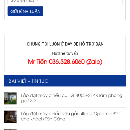
CHÚNG TÔI LUÔN Ở ĐÂY ĐỂ HỖ TRỢ BẠN
Hotline tư vấn
Mr Tiến 036.328.6060 (Zalo)
BÀI VIẾT – TIN TỨC
Lắp đặt máy chiếu cũ LG BU53PST 4K làm phòng
golf 3D
Lắp đặt máy chiếu siêu gần 4K cũ Optoma P2
cho khách Tân Cảng