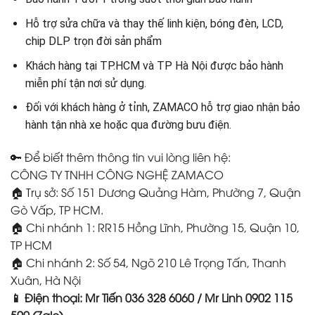
Hỗ trợ sửa chữa và thay thế linh kiện, bóng đèn, LCD,
chip DLP trọn đời sản phẩm
Khách hàng tại TP.HCM và TP Hà Nội được bảo hành
miễn phí tận nơi sử dụng.
Đối với khách hàng ở tỉnh, ZAMACO hỗ trợ giao nhận bảo
hành tận nhà xe hoặc qua đường bưu điện.
🔑 Để biết thêm thông tin vui lòng liên hệ:
CÔNG TY TNHH CÔNG NGHỆ ZAMACO
🏠 Trụ sở: Số 151 Dương Quảng Hàm, Phường 7, Quận
Gò Vấp, TP HCM.
🏠 Chi nhánh 1: RR15 Hồng Lĩnh, Phường 15, Quận 10,
TP HCM
🏠 Chi nhánh 2: Số 54, Ngõ 210 Lê Trọng Tấn, Thanh
Xuân, Hà Nội
📱 Điện thoại: Mr Tiến 036 328 6060 / Mr Linh 0902 115