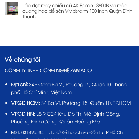
Lắp đặt máy chiếu cũ 4K Epson LS800B và màn
quang học để sàn Vividstorm 100 inch Quận Bình
Thạnh
Về chúng tôi
CÔNG TY TNHH CÔNG NGHỆ ZAMACO
Địa chỉ:
S4 Đường Ba Vì, Phường 15, Quận 10, Thành
phố Hồ Chí Minh, Việt Nam
VPGD HCM:
S4 Ba Vì, Phường 15, Quận 10, TP.HCM
VPGD HN:
Lô 9 C24 Khu Đô Thị Mới Định Công,
Phường Định Công, Quận Hoàng Mai
MST:
0314965841 do Sở Kế hoạch và Đầu tư TP Hồ Chí