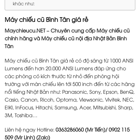
khác như:
Máy chiếu cũ Bình Tân giá rẻ
Maychieucu.NET – Chuyên cung cấp Máy chiếu cũ
chính hãng và Máy chiếu cũ nội địa Nhật Bản Bình
Tân
Máy chiếu cũ Bình Tân giá rẻ có độ sáng từ 1000 ANSI
Lumens đến hơn 20.000 ANSI Lumens đáp ứng cho
các phòng có kích thước từ nhỏ đến phòng hội
trường với màn chiếu lên tới 500 inch đến từ các hãng
nổi tiếng Nhật Bản như: Panasonic, Sony, Epson, BenQ,
Casio, Canon, Ricoh, Optoma, Viewsonic, Vivitek, NEC,
EIKI, InFocus, Hitachi, Samsung, Acer, Mitsubishi, Sharp,
3M, Toshiba…
Liên hệ ngay Hotline:
0363286060 (Mr Tiến)/ 0902 115
509 (Mr Linh) (Zalo)