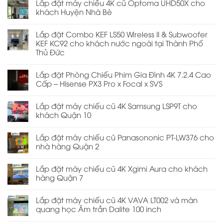
Lắp đặt máy chiếu 4K cũ Optoma UHD50X cho
khách Huyện Nhà Bè
Lắp đặt Combo KEF LS50 Wireless II & Subwoofer
KEF KC92 cho khách nước ngoài tại Thành Phố
Thủ Đức
Lắp đặt Phòng Chiếu Phim Gia Đình 4K 7.2.4 Cao
Cấp – Hisense PX3 Pro x Focal x SVS
Lắp đặt máy chiếu cũ 4K Samsung LSP9T cho
khách Quận 10
Lắp đặt máy chiếu cũ Panasononic PT-LW376 cho
nhà hàng Quận 2
Lắp đặt máy chiếu cũ 4K Xgimi Aura cho khách
hàng Quận 7
Lắp đặt máy chiếu cũ 4K VAVA LT002 và màn
quang học Âm trần Dalite 100 inch