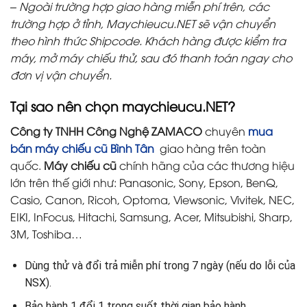
– Ngoài trường hợp giao hàng miễn phí trên, các
trường hợp ở tỉnh, Maychieucu.NET sẽ vận chuyển
theo hình thức Shipcode. Khách hàng được kiểm tra
máy, mở máy chiếu thử, sau đó thanh toán ngay cho
đơn vị vận chuyển.
Tại sao nên chọn maychieucu.NET?
Công ty TNHH Công Nghệ ZAMACO
chuyên
mua
bán máy chiếu cũ Bình Tân
giao hàng trên toàn
quốc.
Máy chiếu cũ
chính hãng của các thương hiệu
lớn trên thế giới như: Panasonic, Sony, Epson, BenQ,
Casio, Canon, Ricoh, Optoma, Viewsonic, Vivitek, NEC,
EIKI, InFocus, Hitachi, Samsung, Acer, Mitsubishi, Sharp,
3M, Toshiba…
Dùng thử và đổi trả miễn phí trong 7 ngày (nếu do lỗi của
NSX).
Bảo hành 1 đổi 1 trong suốt thời gian bảo hành