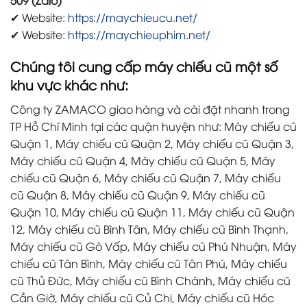
509 (Zalo)
✔ Website:
https://maychieucu.net/
✔ Website:
https://maychieuphim.net/
Chúng tôi
cung cấp máy chiếu cũ một số
khu vực khác như:
Công ty ZAMACO giao hàng và cài đặt nhanh trong
TP Hồ Chí Minh tại các quận huyện như: Máy chiếu cũ
Quận 1, Máy chiếu cũ Quận 2, Máy chiếu cũ Quận 3,
Máy chiếu cũ Quận 4, Máy chiếu cũ Quận 5, Máy
chiếu cũ Quận 6, Máy chiếu cũ Quận 7, Máy chiếu
cũ Quận 8, Máy chiếu cũ Quận 9, Máy chiếu cũ
Quận 10, Máy chiếu cũ Quận 11, Máy chiếu cũ Quận
12, Máy chiếu cũ Bình Tân, Máy chiếu cũ Bình Thạnh,
Máy chiếu cũ Gò Vấp, Máy chiếu cũ Phú Nhuận, Máy
chiếu cũ Tân Bình, Máy chiếu cũ Tân Phú, Máy chiếu
cũ Thủ Đức, Máy chiếu cũ Bình Chánh, Máy chiếu cũ
Cần Giờ, Máy chiếu cũ Củ Chi, Máy chiếu cũ Hóc