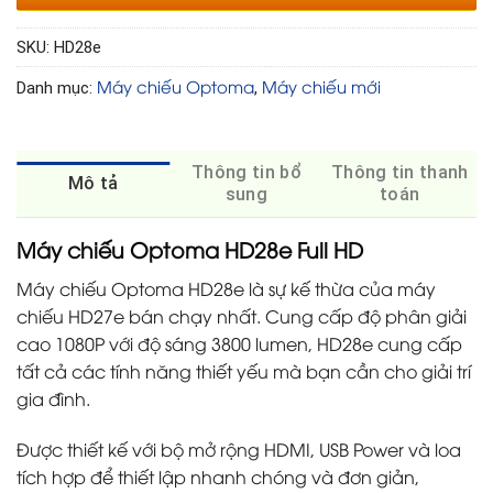
SKU:
HD28e
Máy chiếu Optoma
Máy chiếu mới
Danh mục:
,
Thông tin bổ
Thông tin thanh
Mô tả
sung
toán
Máy chiếu Optoma HD28e Full HD
Máy chiếu Optoma HD28e là sự kế thừa của máy
chiếu HD27e bán chạy nhất. Cung cấp độ phân giải
cao 1080P với độ sáng 3800 lumen, HD28e cung cấp
tất cả các tính năng thiết yếu mà bạn cần cho giải trí
gia đình.
Được thiết kế với bộ mở rộng HDMI, USB Power và loa
tích hợp để thiết lập nhanh chóng và đơn giản,