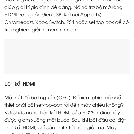
giúp giải trí gia đình dễ dàng. Nó hỗ trợ bộ mở rộng
HDMI và nguồn điện USB. Kết nối Apple TV,
Chromecast, Xbox, Switch, PS4 hoặc set top box để có
trải nghiệm giải trí màn hình lớn!
Liên kết HDMI
Một nút để bật nguồn (CEC): Để xem phim có nhất
thiết phải bật set-top-box rồi đến máy chiếu không?
Với chức năng Liên kết HDMI của HD28e, điều này
được giảm xuống một bước. Sau khi bắt đầu cài đặt
Liên kết HDMI, chỉ cần bật / tắt hộp giải mã. Máy