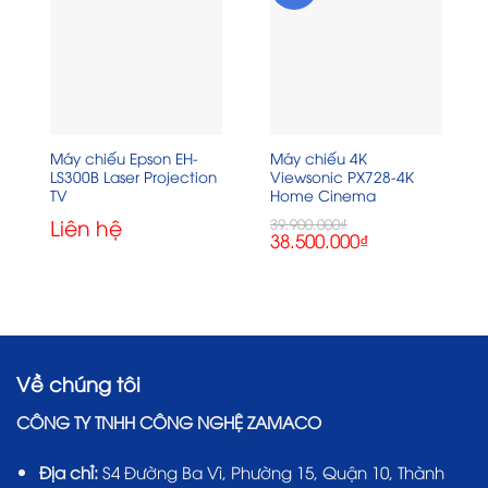
Máy chiếu Epson EH-
Máy chiếu 4K
LS300B Laser Projection
Viewsonic PX728-4K
TV
Home Cinema
Liên hệ
39.900.000
₫
Giá
Giá
38.500.000
₫
gốc
hiện
là:
tại
39.900.000₫.
là:
38.500.000₫.
Về chúng tôi
CÔNG TY TNHH CÔNG NGHỆ ZAMACO
Địa chỉ:
S4 Đường Ba Vì, Phường 15, Quận 10, Thành