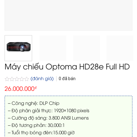
Máy chiếu Optoma HD28e Full HD
(đánh giá)
0
đã bán
Được
26.000.000
₫
xếp
hạng
0
– Công nghệ: DLP Chip
5
– Độ phân giải thực: 1920×1080 pixels
sao
– Cường độ sáng: 3.800 ANSI Lumens
– Độ tương phản: 30,000:1
– Tuổi thọ bóng đèn:15.000 giờ