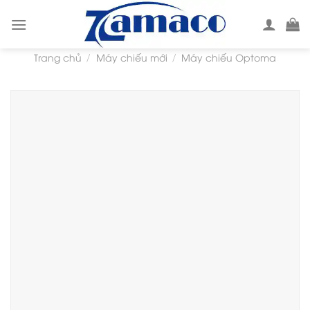
Skip
to
content
Trang chủ
Máy chiếu mới
Máy chiếu Optoma
/
/