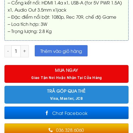
– Cổng kết nối: HDMI 1.4a x1, USB-A (for 5V PWR 1.5A)
x1, Audio Out 3.5mm x1jack
– Đặc điểm nổi bật: 1080p, Rec 709, chế độ Game
– Loa tích hợp: 3W
– Trọng lượng: 2.8 Kg
Máy chiếu Optoma HD28e Full HD số lượng
Thêm vào giỏ hàng
MUA NGAY
Giao Tận Nơi Hoặc Nhận Tại Cửa Hàng
TRẢ GÓP QUA THẺ
Visa, Master, JCB
Chat Facebook
036.328.6060