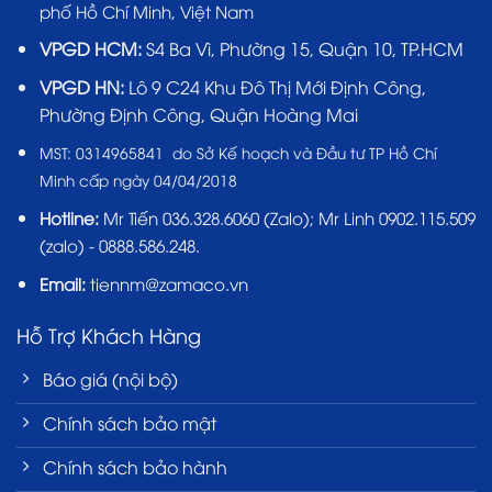
phố Hồ Chí Minh, Việt Nam
VPGD HCM:
S4 Ba Vì, Phường 15, Quận 10, TP.HCM
VPGD HN:
Lô 9 C24 Khu Đô Thị Mới Định Công,
Phường Định Công, Quận Hoàng Mai
MST:
0314965841 do Sở Kế hoạch và Đầu tư TP Hồ Chí
Minh cấp ngày 04/04/2018
Hotline:
Mr Tiến
036.328.6060
(Zalo); Mr Linh 0902.115.509
(zalo) - 0888.586.248.
Email:
tiennm@zamaco.vn
Hỗ Trợ Khách Hàng
Báo giá (nội bộ)
Chính sách bảo mật
Chính sách bảo hành