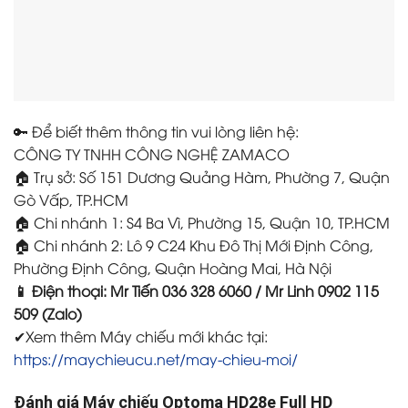
🔑 Để biết thêm thông tin vui lòng liên hệ:
CÔNG TY TNHH CÔNG NGHỆ ZAMACO
🏠 Trụ sở: Số 151 Dương Quảng Hàm, Phường 7, Quận
Gò Vấp, TP.HCM
🏠 Chi nhánh 1: S4 Ba Vì, Phường 15, Quận 10, TP.HCM
🏠 Chi nhánh 2: Lô 9 C24 Khu Đô Thị Mới Định Công,
Phường Định Công, Quận Hoàng Mai, Hà Nội
📱 Điện thoại: Mr Tiến 036 328 6060 / Mr Linh 0902 115
509 (Zalo)
✔Xem thêm Máy chiếu mới khác tại:
https://maychieucu.net/may-chieu-moi/
Đánh giá Máy chiếu Optoma HD28e Full HD