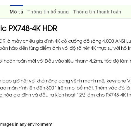
Mô tả
Thông tin bổ sung
Thông tin thanh toán
ic PX748-4K HDR
R là máy chiếu gia đình 4K có cường độ sáng 4.000 ANSI Lu
oàn hảo đến từng điểm ảnh với độ rõ nét 4K thực sự với hỗ 
ơi hoàn toàn mới với Đầu vào siêu nhanh 4,2ms, tốc độ làm 
n bao giờ hết với khả năng cong vênh mạnh mẽ, keystone V 
tạo màn hình lên đến 300” trên mọi bề mặt. Thêm vào đó l
ng hóa gia đình và đầu ra kích hoạt 12V, làm cho PX748-4K 
images in any environment