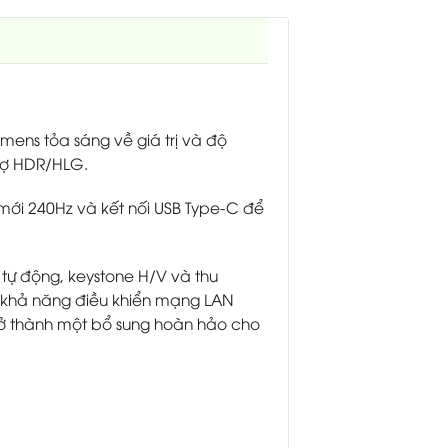
mens tỏa sáng về giá trị và độ
trợ HDR/HLG.
mới 240Hz và kết nối USB Type-C để
tự động, keystone H/V và thu
à khả năng điều khiển mạng LAN
trở thành một bổ sung hoàn hảo cho