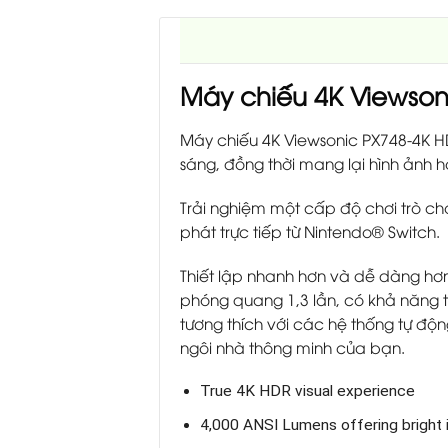
Máy chiếu 4K Viewson
Máy chiếu 4K Viewsonic PX748-4K HD
sáng, đồng thời mang lại hình ảnh h
Trải nghiệm một cấp độ chơi trò ch
phát trực tiếp từ Nintendo® Switch.
Thiết lập nhanh hơn và dễ dàng hơ
phóng quang 1,3 lần, có khả năng 
tương thích với các hệ thống tự độ
ngôi nhà thông minh của bạn.
True 4K HDR visual experience
4,000 ANSI Lumens offering bright 