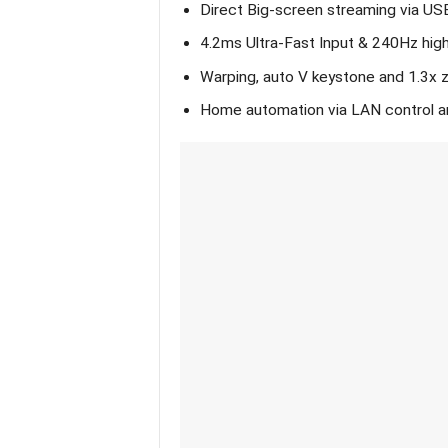
Direct Big-screen streaming via U
4.2ms Ultra-Fast Input & 240Hz high
Warping, auto V keystone and 1.3x zo
Home automation via LAN control a