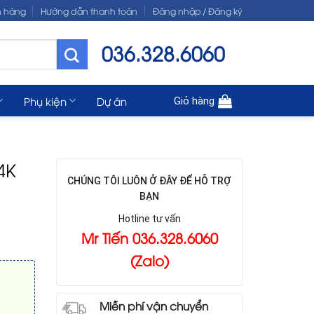
n hàng
Hướng dẫn thanh toán
Đăng nhập / Đăng ký
036.328.6060
Phụ kiện
Dự án
Giỏ hàng
4K
CHÚNG TÔI LUÔN Ở ĐÂY ĐỂ HỖ TRỢ
BẠN
Hotline tư vấn
Mr Tiến 036.328.6060
(Zalo)
Miễn phí vận chuyển