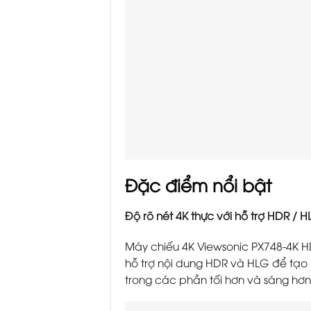
Đặc điểm nổi bật
Độ rõ nét 4K thực với hỗ trợ HDR / 
Máy chiếu 4K Viewsonic PX748-4K HD
hỗ trợ nội dung HDR và HLG để tạo 
trong các phần tối hơn và sáng hơ