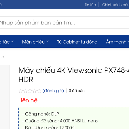
0
Tin tức
Chính sách bá
m
ếm:
g tác
Màn chiếu
Tủ Cabinet tự động
Âm thanh
ic
Máy chiếu 4K Viewsonic PX748-
HDR
(đánh giá)
0
đã bán
Được
Liên hệ
xếp
hạng
0
– Công nghệ: DLP
5
– Cường độ sáng: 4.000 ANSI Lumens
sao
– Độ tương phản: 12.000:1