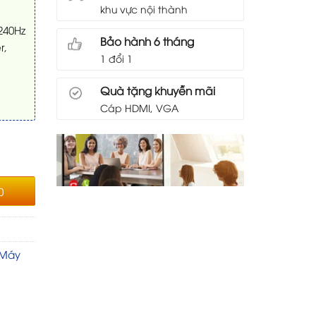
khu vực nội thành
240Hz
Bảo hành 6 tháng
r,
1 đổi 1
Quà tặng khuyễn mãi
Cáp HDMI, VGA
0
Máy