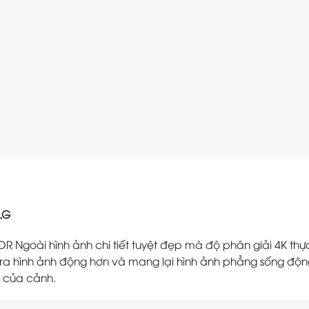
HLG
R Ngoài hình ảnh chi tiết tuyệt đẹp mà độ phân giải 4K thự
ra hình ảnh động hơn và mang lại hình ảnh phẳng sống động v
n của cảnh.