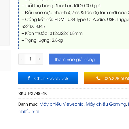
– Tuổi thọ bóng đèn: Lên tới 20.000 giờ
– Đầu vào cực nhanh 4,2ms & tốc độ làm mới cao 
– Cổng kết nối: HDMI, USB Type C, Audio, USB, Trigge
RS232, RJ45
– Kích thước: 312x222x108mm
– Trọng lượng: 2.8kg
Máy chiếu 4K Viewsonic PX748-4K HDR số lượng
Thêm vào giỏ hàng
Chat Facebook
036.328.606
SKU:
PX748-4K
Máy chiếu Viewsonic
Máy chiếu Gaming
Danh mục:
,
,
chiếu mới