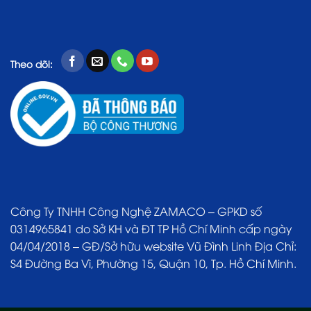
Theo dõi:
Công Ty TNHH Công Nghệ ZAMACO – GPKD số
0314965841 do Sở KH và ĐT TP Hồ Chí Minh cấp ngày
04/04/2018 – GĐ/Sở hữu website Vũ Đình Linh Địa Chỉ:
S4 Đường Ba Vì, Phường 15, Quận 10, Tp. Hồ Chí Minh.