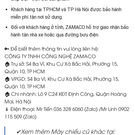
Khách hàng tại TP.HCM và TP Hà Nội được bảo hành
miễn phí tận nơi sử dụng.
Đối với khách hàng ở tỉnh, ZAMACO hỗ trợ giao nhận bảo
hành tận nhà xe hoặc qua đường bưu điện.
🔑 Để biết thêm thông tin vui lòng liên hệ:
CÔNG TY TNHH CÔNG NGHỆ ZAMACO
🏠 Trụ sở: S4 Ba Vì, Khu Cư Xá Bắc Hải, Phường 15,
Quận 10, TP HCM
🏠 VPGD: S4 Ba Vì, Khu Cư Xá Bắc Hải, Phường 15,
Quận 10, TP HCM
🏠 Chi nhánh: Lô 9 C24 KĐT Định Công, Quận Hoàng
Mai, Hà Nội
📱 Điện thoại: Mr Tiến 036 328 6060 (Zalo) /Mr Linh 0902
115 509 (Zalo)
✔Xem thêm Máy chiếu cũ khác tại: