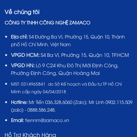
Về chúng tôi
CÔNG TY TNHH CÔNG NGHỆ ZAMACO
Địa chỉ:
S4 Đường Ba Vì, Phường 15, Quận 10, Thành
phố Hồ Chí Minh, Việt Nam
VPGD HCM:
S4 Ba Vì, Phường 15, Quận 10, TP.HCM
VPGD HN:
Lô 9 C24 Khu Đô Thị Mới Định Công,
Phường Định Công, Quận Hoàng Mai
MST:
0314965841 do Sở Kế hoạch và Đầu tư TP Hồ Chí
Minh cấp ngày 04/04/2018
Hotline:
Mr Tiến
036.328.6060
(Zalo); Mr Linh 0902.115.509
(zalo) - 0888.586.248.
Email:
tiennm@zamaco.vn
Hỗ Trợ Khách Hàng