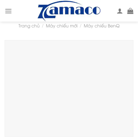
Skip
to
content
Trang chủ
Máy chiếu mới
Máy chiếu BenQ
/
/