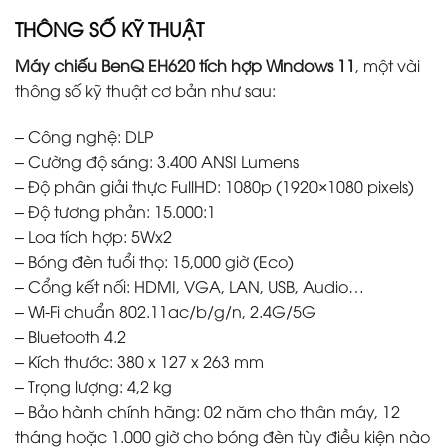
THÔNG SỐ KỸ THUẬT
Máy chiếu BenQ EH620 tích hợp Windows 11
, một vài
thông số kỹ thuật cơ bản như sau:
– Công nghệ: DLP
– Cường độ sáng: 3.400 ANSI Lumens
– Độ phân giải thực FullHD: 1080p (1920×1080 pixels)
– Độ tương phản: 15.000:1
– Loa tích hợp: 5Wx2
– Bóng đèn tuổi thọ: 15,000 giờ (Eco)
– Cổng kết nối: HDMI, VGA, LAN, USB, Audio…
– Wi-Fi chuẩn 802.11ac/b/g/n, 2.4G/5G
– Bluetooth 4.2
– Kích thước: 380 x 127 x 263 mm
– Trọng lượng: 4,2 kg
– Bảo hành chính hãng: 02 năm cho thân máy, 12
tháng hoặc 1.000 giờ cho bóng đèn tùy điều kiện nào