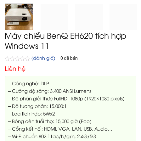
Máy chiếu BenQ EH620 tích hợp
Windows 11
(đánh giá)
0
đã bán
Được
Liên hệ
xếp
hạng
0
– Công nghệ: DLP
5
– Cường độ sáng: 3.400 ANSI Lumens
sao
– Độ phân giải thực FullHD: 1080p (1920×1080 pixels)
– Độ tương phản: 15.000:1
– Loa tích hợp: 5Wx2
– Bóng đèn tuổi thọ: 15,000 giờ (Eco)
– Cổng kết nối: HDMI, VGA, LAN, USB, Audio…
– Wi-Fi chuẩn 802.11ac/b/g/n, 2.4G/5G