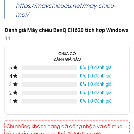
https://maychieucu.net/may-chieu-
moi/
Đánh giá Máy chiếu BenQ EH620 tích hợp Windows
11
CHƯA CÓ
ĐÁNH GIÁ NÀO
0%
| 0 đánh giá
5
0%
| 0 đánh giá
4
0%
| 0 đánh giá
3
0%
| 0 đánh giá
2
0%
| 0 đánh giá
1
Chỉ những khách hàng đã đăng nhập và đã mua
sản phẩm này mới có thể để lại đánh giá.