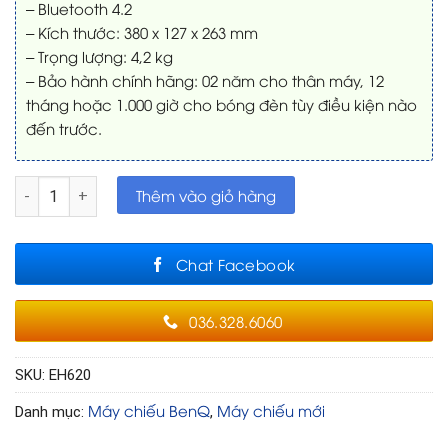
– Bluetooth 4.2
– Kích thước: 380 x 127 x 263 mm
– Trọng lượng: 4,2 kg
– Bảo hành chính hãng: 02 năm cho thân máy, 12
tháng hoặc 1.000 giờ cho bóng đèn tùy điều kiện nào
đến trước.
Máy chiếu BenQ EH620 tích hợp Windows 11 số lượng
Thêm vào giỏ hàng
Chat Facebook
036.328.6060
SKU:
EH620
Máy chiếu BenQ
Máy chiếu mới
Danh mục:
,