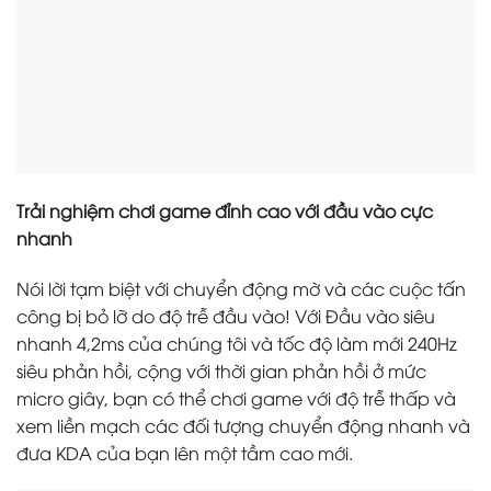
Trải nghiệm chơi game đỉnh cao với đầu vào cực
nhanh
Nói lời tạm biệt với chuyển động mờ và các cuộc tấn
công bị bỏ lỡ do độ trễ đầu vào! Với Đầu vào siêu
nhanh 4,2ms của chúng tôi và tốc độ làm mới 240Hz
siêu phản hồi, cộng với thời gian phản hồi ở mức
micro giây, bạn có thể chơi game với độ trễ thấp và
xem liền mạch các đối tượng chuyển động nhanh và
đưa KDA của bạn lên một tầm cao mới.