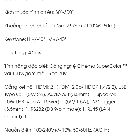
Kích thước hình chiếu: 30″-300″
Khoảng cách chiếu: 0.75m~9.76m, (100″@2.50m)
Keystone: H:+/-40° , V:+/-40°
Input Lag: 4.2ms
Tính năng đặc biệt: Công nghệ Cinema SuperColor ™
với 100% gam màu Rec.709
Cổng kết nối: HDMI: 2 , (HDMI 2.0b/ HDCP 1.4/2.2), USB
Type C: 1 (5V/ 2A), Audio out (3.5mm): 1, Speaker:
10W, USB Type A , Power): 1 (5V/ 1.5A), 12V Trigger
(3.5mm): 1, RS232 (DB 9-pin male): 1, RJ45 (LAN
control): 1
Nguồn điện: 100-240V+/- 10%, 50/60Hz, (AC in)