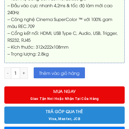
– Đầu vào cực nhanh 4,2ms & tốc độ làm mới cao
240Hz
– Công nghệ Cinema SuperColor ™ với 100% gam
màu REC.709
– Cổng kết nối: HDMI, USB Type C, Audio, USB, Trigger,
RS232, RJ45
– Kích thước: 312x222x108mm
– Trọng lượng: 2.8kg
Máy chiếu 4K Viewsonic PX728-4K Home Cinema số lượng
Thêm vào giỏ hàng
MUA NGAY
Giao Tận Nơi Hoặc Nhận Tại Cửa Hàng
TRẢ GÓP QUA THẺ
Visa, Master, JCB