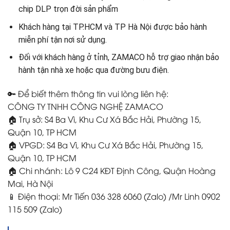
chip DLP trọn đời sản phẩm
Khách hàng tại TP.HCM và TP Hà Nội được bảo hành
miễn phí tận nơi sử dụng.
Đối với khách hàng ở tỉnh, ZAMACO hỗ trợ giao nhận bảo
hành tận nhà xe hoặc qua đường bưu điện.
🔑 Để biết thêm thông tin vui lòng liên hệ:
CÔNG TY TNHH CÔNG NGHỆ ZAMACO
🏠 Trụ sở: S4 Ba Vì, Khu Cư Xá Bắc Hải, Phường 15,
Quận 10, TP HCM
🏠 VPGD: S4 Ba Vì, Khu Cư Xá Bắc Hải, Phường 15,
Quận 10, TP HCM
🏠 Chi nhánh: Lô 9 C24 KĐT Định Công, Quận Hoàng
Mai, Hà Nội
📱 Điện thoại: Mr Tiến 036 328 6060 (Zalo) /Mr Linh 0902
115 509 (Zalo)