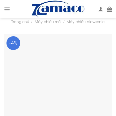
Skip
to
content
Trang chủ
Máy chiếu mới
Máy chiếu Viewsonic
/
/
-4%