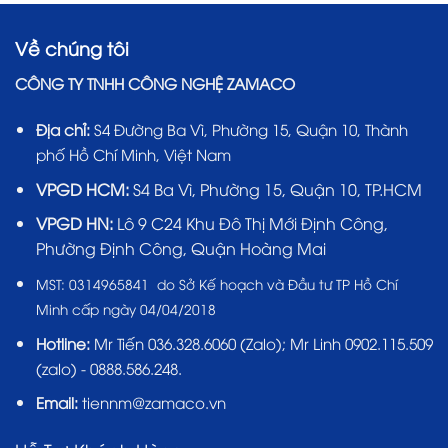
Về chúng tôi
CÔNG TY TNHH CÔNG NGHỆ ZAMACO
Địa chỉ:
S4 Đường Ba Vì, Phường 15, Quận 10, Thành
phố Hồ Chí Minh, Việt Nam
VPGD HCM:
S4 Ba Vì, Phường 15, Quận 10, TP.HCM
VPGD HN:
Lô 9 C24 Khu Đô Thị Mới Định Công,
Phường Định Công, Quận Hoàng Mai
MST:
0314965841 do Sở Kế hoạch và Đầu tư TP Hồ Chí
Minh cấp ngày 04/04/2018
Hotline:
Mr Tiến
036.328.6060
(Zalo); Mr Linh 0902.115.509
(zalo) - 0888.586.248.
Email:
tiennm@zamaco.vn