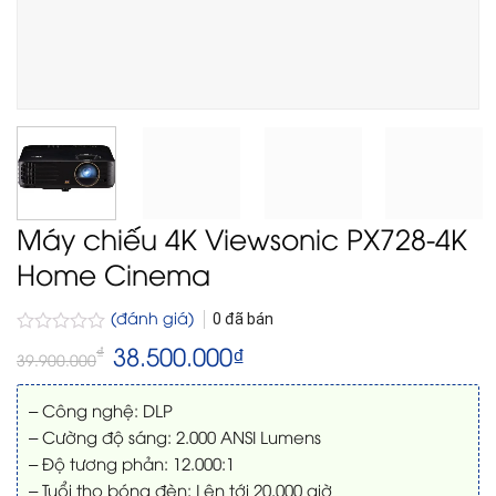
Máy chiếu 4K Viewsonic PX728-4K
Home Cinema
(đánh giá)
0
đã bán
Được
Giá
38.500.000
₫
Giá
₫
39.900.000
gốc
hiện
xếp
là:
tại
hạng
39.900.000₫.
là:
0
– Công nghệ: DLP
38.500.000₫.
5
– Cường độ sáng: 2.000 ANSI Lumens
sao
– Độ tương phản: 12.000:1
– Tuổi thọ bóng đèn: Lên tới 20.000 giờ