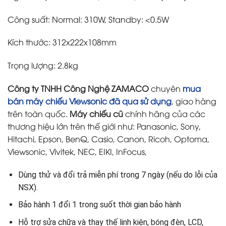
Công suất: Normal: 310W, Standby: <0.5W
Kích thước: 312x222x108mm
Trọng lượng: 2.8kg
Công ty TNHH Công Nghệ ZAMACO
chuyên
mua
bán máy chiếu Viewsonic đã qua sử dụng
, giao hàng
trên toàn quốc.
Máy chiếu cũ
chính hãng của các
thương hiệu lớn trên thế giới như: Panasonic, Sony,
Hitachi, Epson, BenQ, Casio, Canon, Ricoh, Optoma,
Viewsonic, Vivitek, NEC, EIKI, InFocus,
Dùng thử và đổi trả miễn phí trong 7 ngày (nếu do lỗi của
NSX).
Bảo hành 1 đổi 1 trong suốt thời gian bảo hành
Hỗ trợ sửa chữa và thay thế linh kiện, bóng đèn, LCD,