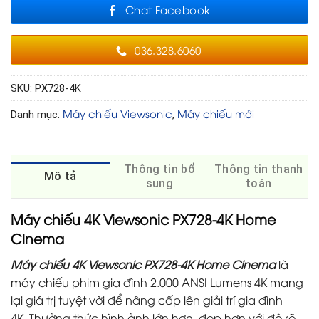
Chat Facebook
036.328.6060
SKU:
PX728-4K
Máy chiếu Viewsonic
Máy chiếu mới
Danh mục:
,
Thông tin bổ
Thông tin thanh
Mô tả
sung
toán
Máy chiếu 4K Viewsonic PX728-4K Home
Cinema
Máy chiếu 4K Viewsonic PX728-4K Home Cinema
là
máy chiếu phim gia đình 2.000 ANSI Lumens 4K mang
lại giá trị tuyệt vời để nâng cấp lên giải trí gia đình
4K. Thưởng thức hình ảnh lớn hơn, đẹp hơn với độ rõ