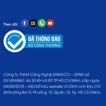
Theo dõi:
Công Ty TNHH Công Nghệ ZAMACO – GPKD số
0314965841 do Sở KH và ĐT TP Hồ Chí Minh cấp ngày
04/04/2018 – GĐ/Sở hữu website Vũ Đình Linh Địa Chỉ:
S4 Đường Ba Vì, Phường 15, Quận 10, Tp. Hồ Chí Minh.