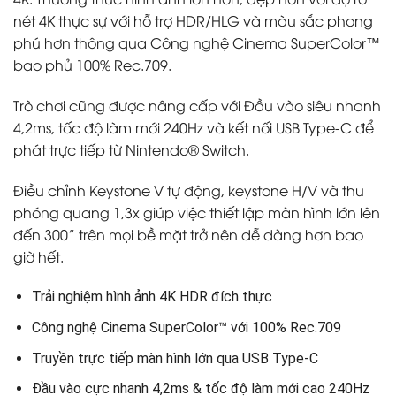
nét 4K thực sự với hỗ trợ HDR/HLG và màu sắc phong
phú hơn thông qua Công nghệ Cinema SuperColor™
bao phủ 100% Rec.709.
Trò chơi cũng được nâng cấp với Đầu vào siêu nhanh
4,2ms, tốc độ làm mới 240Hz và kết nối USB Type-C để
phát trực tiếp từ Nintendo® Switch.
Điều chỉnh Keystone V tự động, keystone H/V và thu
phóng quang 1,3x giúp việc thiết lập màn hình lớn lên
đến 300” trên mọi bề mặt trở nên dễ dàng hơn bao
giờ hết.
Trải nghiệm hình ảnh 4K HDR đích thực
Công nghệ Cinema SuperColor™ với 100% Rec.709
Truyền trực tiếp màn hình lớn qua USB Type-C
Đầu vào cực nhanh 4,2ms & tốc độ làm mới cao 240Hz