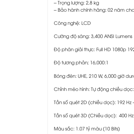
– Trọng lượng: 2,8 kg
– Bảo hành chính hãng: 02 năm cho 
Công nghệ: LCD
Cường độ sáng: 3,400 ANSI Lumens
Độ phân giải thực: Full HD 1080p 192
Độ tương phản; 16,000:1
Bóng đèn: UHE, 210 W, 6,000 giờ dur
Chỉnh méo hình: Tự động chiều dọc: 
Tần số quét 2D (chiều dọc): 192 Hz 
Tần số quét 3D (Chiều dọc): 400 Hz
Màu sắc: 1.07 tỷ màu (10 Bits)