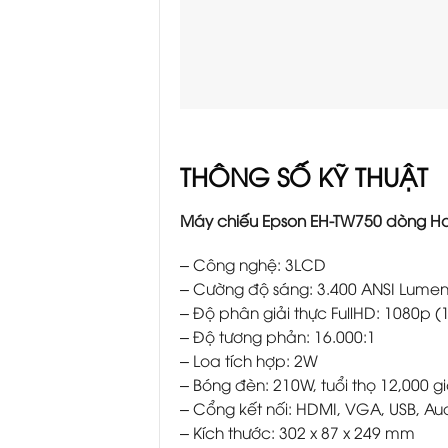
THÔNG SỐ KỸ THUẬT
Máy chiếu Epson EH-TW750 dòng H
– Công nghệ: 3LCD
– Cường độ sáng: 3.400 ANSI Lumen
– Độ phân giải thực FullHD: 1080p (
– Độ tương phản: 16.000:1
– Loa tích hợp: 2W
– Bóng đèn: 210W, tuổi thọ 12,000 gi
– Cổng kết nối: HDMI, VGA, USB, Au
– Kích thước: 302 x 87 x 249 mm