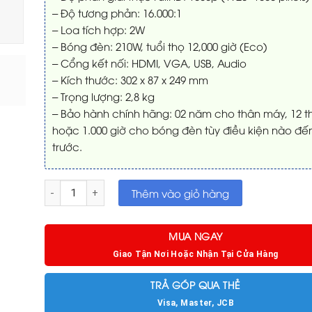
– Độ tương phản: 16.000:1
– Loa tích hợp: 2W
– Bóng đèn: 210W, tuổi thọ 12,000 giờ (Eco)
– Cổng kết nối: HDMI, VGA, USB, Audio
– Kích thước: 302 x 87 x 249 mm
– Trọng lượng: 2,8 kg
– Bảo hành chính hãng: 02 năm cho thân máy, 12 
hoặc 1.000 giờ cho bóng đèn tùy điều kiện nào đế
trước.
Máy chiếu Epson EH-TW750 dòng Home Theater số lượng
Thêm vào giỏ hàng
MUA NGAY
Giao Tận Nơi Hoặc Nhận Tại Cửa Hàng
TRẢ GÓP QUA THẺ
Visa, Master, JCB