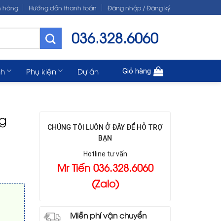
n hàng
Hướng dẫn thanh toán
Đăng nhập / Đăng ký
036.328.6060
nh
Phụ kiện
Dự án
Giỏ hàng
g
CHÚNG TÔI LUÔN Ở ĐÂY ĐỂ HỖ TRỢ
BẠN
Hotline tư vấn
Mr Tiến 036.328.6060
(Zalo)
Miễn phí vận chuyển