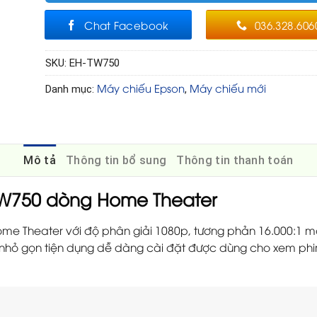
Chat Facebook
036.328.606
SKU:
EH-TW750
Máy chiếu Epson
Máy chiếu mới
Danh mục:
,
Mô tả
Thông tin bổ sung
Thông tin thanh toán
TW750 dòng Home Theater
e Theater với độ phân giải 1080p, tương phản 16.000:1 ma
ế nhỏ gọn tiện dụng dễ dàng cài đặt được dùng cho xem phi