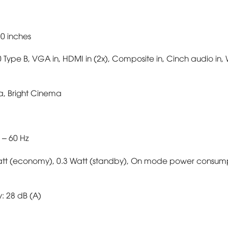
00 inches
0 Type B, VGA in, HDMI in (2x), Composite in, Cinch audio in, 
, Bright Cinema
 – 60 Hz
Watt (economy), 0.3 Watt (standby), On mode power consump
: 28 dB (A)