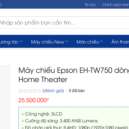
0
Tin tức
Chính sách bá
m
ếm:
tương tác
Máy chiếu New
Màn chiếu
Âm tha
Máy chiếu Epson EH-TW750 dòn
Home Theater
(đánh giá)
0
đã bán
Được
25.500.000
₫
xếp
hạng
0
– Công nghệ: 3LCD
5
– Cường độ sáng: 3.400 ANSI Lumens
sao
– Độ phân giải thực FullHD: 1080p (1920×1080 pixels)