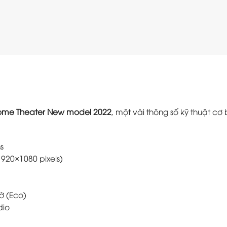
ome Theater New model 2022
, một vài thông số kỹ thuật cơ
s
1920×1080 pixels)
ờ (Eco)
dio