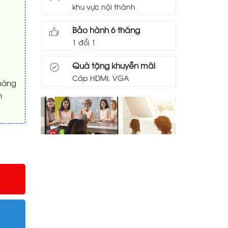
khu vực nội thành
Bảo hành 6 tháng
1 đổi 1
Quà tặng khuyễn mãi
Cáp HDMI, VGA
tháng
n