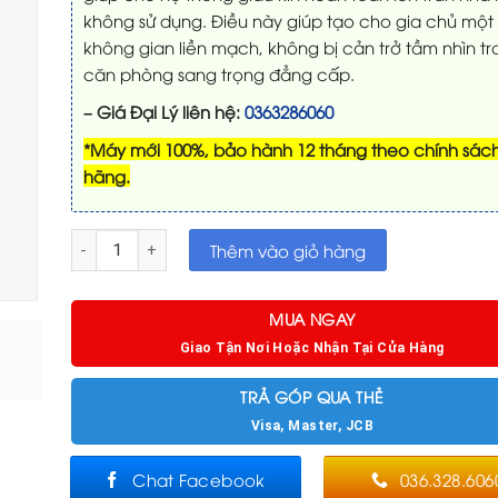
không sử dụng. Điều này giúp tạo cho gia chủ một
không gian liền mạch, không bị cản trở tầm nhìn t
căn phòng sang trọng đẳng cấp.
– Giá Đại Lý liên hệ:
0363286060
*Máy mới 100%, bảo hành 12 tháng theo chính sác
hãng.
Hộp âm trần tự động VIVIDSTORM – Dành cho Máy Chiếu Si
Thêm vào giỏ hàng
MUA NGAY
Giao Tận Nơi Hoặc Nhận Tại Cửa Hàng
TRẢ GÓP QUA THẺ
Visa, Master, JCB
Chat Facebook
036.328.606