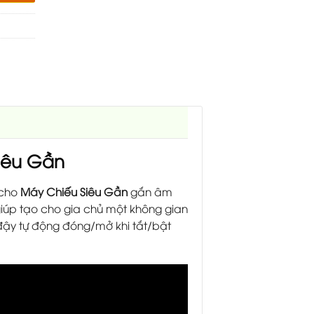
iêu Gần
 cho
Máy Chiếu Siêu Gần
gắn âm
 giúp tạo cho gia chủ một không gian
 đậy tự động đóng/mở khi tắt/bật