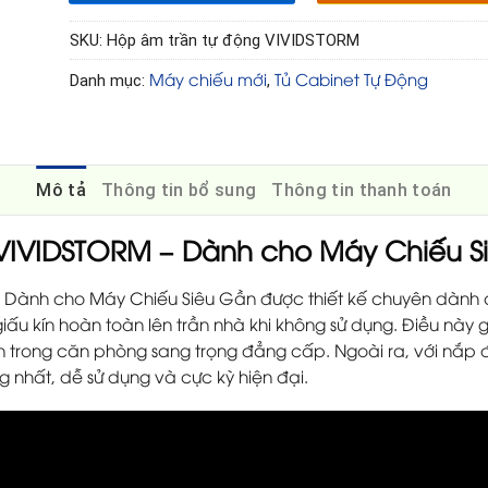
SKU:
Hộp âm trần tự động VIVIDSTORM
Máy chiếu mới
Tủ Cabinet Tự Động
Danh mục:
,
Mô tả
Thông tin bổ sung
Thông tin thanh toán
 VIVIDSTORM – Dành cho Máy Chiếu S
 Dành cho Máy Chiếu Siêu Gần được thiết kế chuyên dành
iấu kín hoàn toàn lên trần nhà khi không sử dụng. Điều này
ìn trong căn phòng sang trọng đẳng cấp. Ngoài ra, với nắp
 nhất, dễ sử dụng và cực kỳ hiện đại.