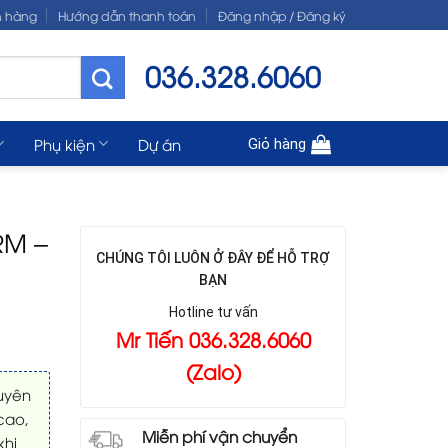
n hàng
Hướng dẫn thanh toán
Đăng nhập / Đăng ký
036.328.6060
Phụ kiện
Dự án
Giỏ hàng
RM –
CHÚNG TÔI LUÔN Ở ĐÂY ĐỂ HỖ TRỢ
BẠN
Hotline tư vấn
Mr Tiến 036.328.6060
(Zalo)
uyên
cao,
Miễn phí vận chuyển
khi