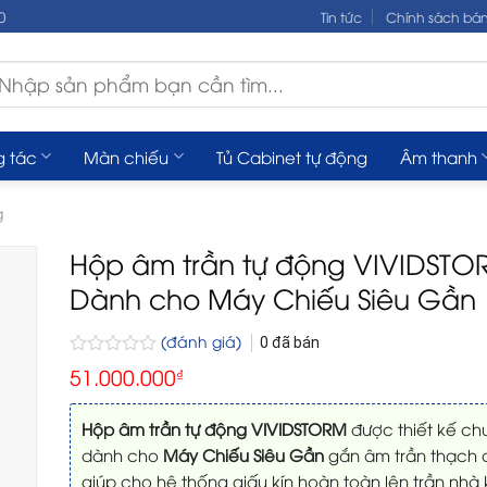
0
Tin tức
Chính sách bá
m
ếm:
g tác
Màn chiếu
Tủ Cabinet tự động
Âm thanh
g
Hộp âm trần tự động VIVIDSTO
Dành cho Máy Chiếu Siêu Gần
(đánh giá)
0
đã bán
Được
51.000.000
₫
xếp
hạng
0
Hộp âm trần tự động VIVIDSTORM
được thiết kế ch
5
dành cho
Máy Chiếu Siêu Gần
gắn âm trần thạch 
sao
giúp cho hệ thống giấu kín hoàn toàn lên trần nhà 