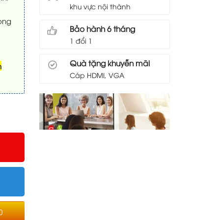
khu vực nội thành
rong
Bảo hành 6 tháng
1 đổi 1
Quà tặng khuyễn mãi
h
Cáp HDMI, VGA
êu Gần số lượng
0