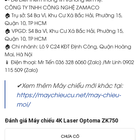
CÔNG TY TNHH CÔNG NGHỆ ZAMACO
🏠 Trụ sở: S4 Ba Vì, Khu Cư Xá Bắc Hải, Phường 15,
Quận 10, TP HCM
🏠 VPGD: S4 Ba Vì, Khu Cư Xá Bắc Hải, Phường 15,
Quận 10, TP HCM
🏠 Chi nhánh: Lô 9 C24 KĐT Định Công, Quận Hoàng
Mai, Hà Nội
📱 Điện thoại: Mr Tiến 036 328 6060 (Zalo) /Mr Linh 0902
115 509 (Zalo)
✔Xem thêm Máy chiếu mới khác tại:
https://maychieucu.net/may-chieu-
moi/
Đánh giá Máy chiếu 4K Laser Optoma ZK750
CHƯA CÓ