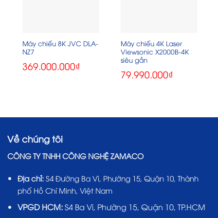
Máy chiếu 8K JVC DLA-
Máy chiếu 4K Laser
NZ7
Viewsonic X2000B-4K
siêu gần
369.000.000
₫
79.990.000
₫
Về chúng tôi
CÔNG TY TNHH CÔNG NGHỆ ZAMACO
Địa chỉ:
S4 Đường Ba Vì, Phường 15, Quận 10, Thành
phố Hồ Chí Minh, Việt Nam
VPGD HCM:
S4 Ba Vì, Phường 15, Quận 10, TP.HCM