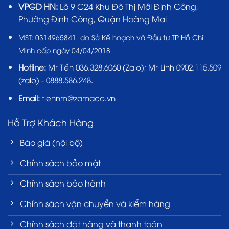
VPGD HN:
Lô 9 C24 Khu Đô Thị Mới Định Công,
Phường Định Công, Quận Hoàng Mai
MST:
0314965841 do Sở Kế hoạch và Đầu tư TP Hồ Chí
Minh cấp ngày 04/04/2018
Hotline:
Mr Tiến
036.328.6060
(Zalo); Mr Linh 0902.115.509
(zalo) - 0888.586.248.
Email:
tiennm@zamaco.vn
Hỗ Trợ Khách Hàng
Báo giá (nội bộ)
Chính sách bảo mật
Chính sách bảo hành
Chính sách vận chuyển và kiểm hàng
Chính sách đặt hàng và thanh toán