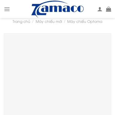
Skip
to
content
Trang chủ
Máy chiếu mới
Máy chiếu Optoma
/
/