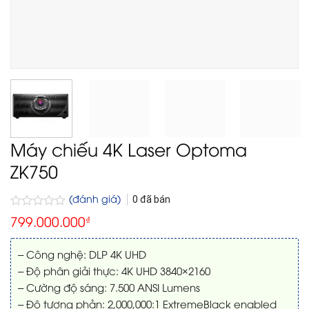
Máy chiếu 4K Laser Optoma
ZK750
(đánh giá)
0
đã bán
Được
799.000.000
₫
xếp
hạng
0
– Công nghệ: DLP 4K UHD
5
– Độ phân giải thực: 4K UHD 3840×2160
sao
– Cường độ sáng: 7.500 ANSI Lumens
– Độ tương phản: 2,000,000:1 ExtremeBlack enabled