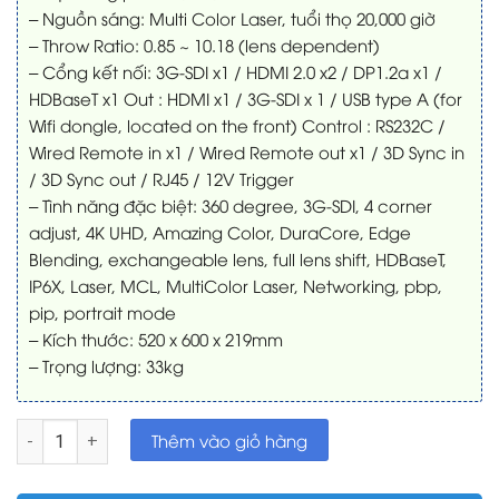
– Nguồn sáng: Multi Color Laser, tuổi thọ 20,000 giờ
– Throw Ratio: 0.85 ~ 10.18 (lens dependent)
– Cổng kết nối: 3G-SDI x1 / HDMI 2.0 x2 / DP1.2a x1 /
HDBaseT x1 Out : HDMI x1 / 3G-SDI x 1 / USB type A (for
Wifi dongle, located on the front) Control : RS232C /
Wired Remote in x1 / Wired Remote out x1 / 3D Sync in
/ 3D Sync out / RJ45 / 12V Trigger
– Tình năng đặc biệt: 360 degree, 3G-SDI, 4 corner
adjust, 4K UHD, Amazing Color, DuraCore, Edge
Blending, exchangeable lens, full lens shift, HDBaseT,
IP6X, Laser, MCL, MultiColor Laser, Networking, pbp,
pip, portrait mode
– Kích thước: 520 x 600 x 219mm
– Trọng lượng: 33kg
Máy chiếu 4K Laser Optoma ZK750 số lượng
Thêm vào giỏ hàng