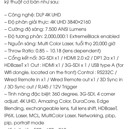
kỹ thuật cơ bản như sau:
– Công nghệ: DLP 4K UHD
– Độ phân giải thực: 4K UHD 3840×2160
– Cường độ sáng: 7.500 ANSI Lumens
– Độ tương phản: 2,000,000:1 ExtremeBlack enabled
– Nguồn sáng: Multi Color Laser, tuổi thọ 20,000 giờ
– Throw Ratio: 0.85 ~ 10.18 (lens dependent)
– Cổng kết nối: 3G-SDI x1 / HDMI 2.0 x2 / DP1.2a x1 /
HDBaseT x1 Out : HDMI x1 / 3G-SDI x 1 / USB type A (for
Wifi dongle, located on the front) Control : RS232C /
Wired Remote in x1 / Wired Remote out x1 / 3D Sync in
/ 3D Sync out / RJ45 / 12V Trigger
– Tình năng đặc biệt: 360 degree, 3G-SDI, 4 corner
adjust, 4K UHD, Amazing Color, DuraCore, Edge
Blending, exchangeable lens, full lens shift, HDBaseT,
IP6X, Laser, MCL, MultiColor Laser, Networking, pbp,
pip, portrait mode