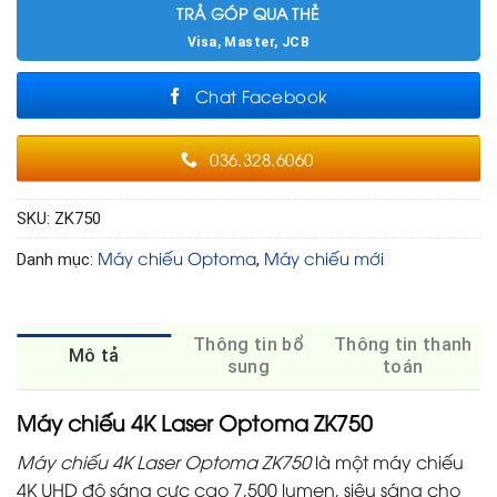
TRẢ GÓP QUA THẺ
Visa, Master, JCB
Chat Facebook
036.328.6060
SKU:
ZK750
Máy chiếu Optoma
Máy chiếu mới
Danh mục:
,
Thông tin bổ
Thông tin thanh
Mô tả
sung
toán
Máy chiếu 4K Laser Optoma ZK750
Máy chiếu 4K Laser Optoma ZK750
là một máy chiếu
4K UHD độ sáng cực cao 7,500 lumen, siêu sáng cho