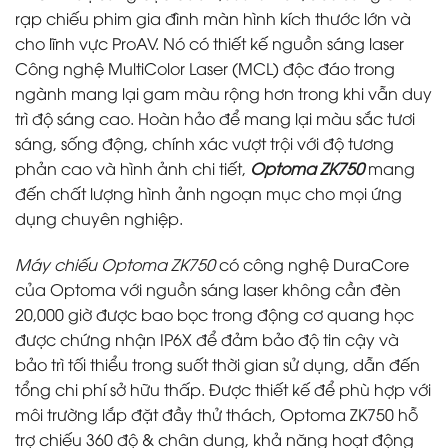
rạp chiếu phim gia đình màn hình kích thước lớn và
cho lĩnh vực ProAV. Nó có thiết kế nguồn sáng laser
Công nghệ MultiColor Laser (MCL) độc đáo trong
ngành mang lại gam màu rộng hơn trong khi vẫn duy
trì độ sáng cao. Hoàn hảo để mang lại màu sắc tươi
sáng, sống động, chính xác vượt trội với độ tương
phản cao và hình ảnh chi tiết,
Optoma ZK750
mang
đến chất lượng hình ảnh ngoạn mục cho mọi ứng
dụng chuyên nghiệp.
Máy chiếu Optoma ZK750
có công nghệ DuraCore
của Optoma với nguồn sáng laser không cần đèn
20,000 giờ được bao bọc trong động cơ quang học
được chứng nhận IP6X để đảm bảo độ tin cậy và
bảo trì tối thiểu trong suốt thời gian sử dụng, dẫn đến
tổng chi phí sở hữu thấp. Được thiết kế để phù hợp với
môi trường lắp đặt đầy thử thách, Optoma ZK750 hỗ
trợ chiếu 360 độ & chân dung, khả năng hoạt động