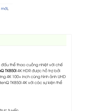
 mới
,
đấu thể thao cuồng nhiệt với chế
Q TK850i
4K HDR được hỗ trợ bởi
ượng 4K 100+ inch cùng hình ảnh UHD
BenQ TK850i 4K với các sự kiện thể
trực tuyến