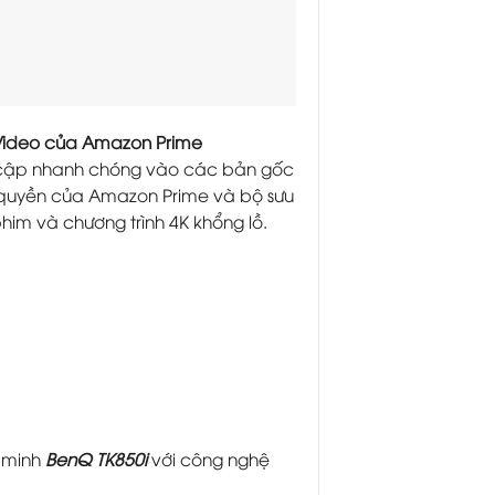
Video của Amazon Prime
 cập nhanh chóng vào các bản gốc
quyền của Amazon Prime và bộ sưu
him và chương trình 4K khổng lồ.
g minh
BenQ TK850i
với công nghệ