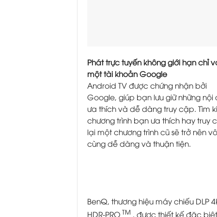
Phát trực tuyến không giới hạn chỉ v
một tài khoản Google
Android TV được chứng nhận bởi
Google, giúp bạn lưu giữ những nội
ưa thích và dễ dàng truy cập. Tìm 
chương trình bạn ưa thích hay truy 
lại một chương trình cũ sẽ trở nên v
cùng dễ dàng và thuận tiện.
BenQ, thương hiệu máy chiếu DLP 4K
TM
HDR-PRO
, được thiết kế đặc bi