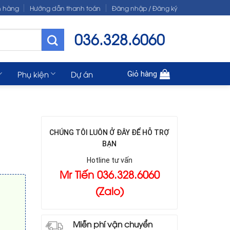
n hàng
Hướng dẫn thanh toán
Đăng nhập / Đăng ký
036.328.6060
Phụ kiện
Dự án
Giỏ hàng
CHÚNG TÔI LUÔN Ở ĐÂY ĐỂ HỖ TRỢ
BẠN
Hotline tư vấn
Mr Tiến 036.328.6060
(Zalo)
Miễn phí vận chuyển