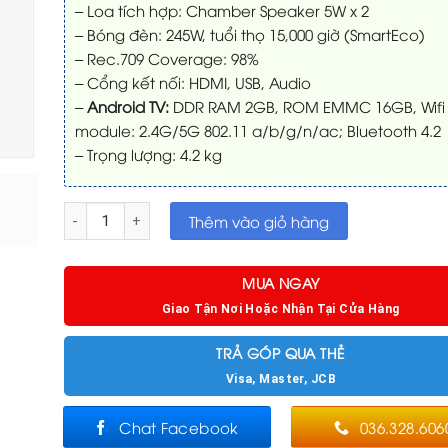
– Loa tích hợp: Chamber Speaker 5W x 2
– Bóng đèn: 245W, tuổi thọ 15,000 giờ (SmartEco)
– Rec.709 Coverage: 98%
– Cổng kết nối: HDMI, USB, Audio
–
Android TV:
DDR RAM 2GB, ROM EMMC 16GB, Wifi
module: 2.4G/5G 802.11 a/b/g/n/ac; Bluetooth 4.2
– Trọng lượng: 4.2 kg
Máy chiếu BenQ TK850i 4K UHD số lượng
Thêm vào giỏ hàng
MUA NGAY
Giao Tận Nơi Hoặc Nhận Tại Cửa Hàng
TRẢ GÓP QUA THẺ
Visa, Master, JCB
Chat Facebook
036.328.606