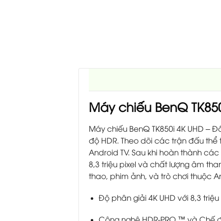
Máy chiếu BenQ TK850
Máy chiếu BenQ TK850i 4K UHD – Đắ
độ HDR. Theo dõi các trận đấu thể 
Android TV. Sau khi hoàn thành các
8,3 triệu pixel và chất lượng âm tha
thao, phim ảnh, và trò chơi thuộc A
Độ phân giải 4K UHD với 8,3 triệ
Công nghệ HDR-PRO ™ và Chế độ S