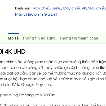
Máy chiếu BenQ
Máy chiếu 4K
Máy chiếu
Danh mục:
,
,
Máy chiếu phim Gia Đình
Mô tả
Thông tin bổ sung
Thông tin thanh toán
i 4K UHD
m chìm vào không gian chân thực khi thưởng thức các trận 
thao trở nên dễ dàng với máy chiếu gia đình thông minh
Ben
 cài đặt cơ bản, bạn sẽ có thể thưởng thức nội dung chất l
nh vượt trội. Bạn chắc chắn sẽ yêu thích máy chiếu gia đình 
ndroid TV từ Google Play store.
u pixel cùng Độ sáng cao 3000lm
port giúp bạn thỏa sức thưởng thức các sự kiện thể thao 