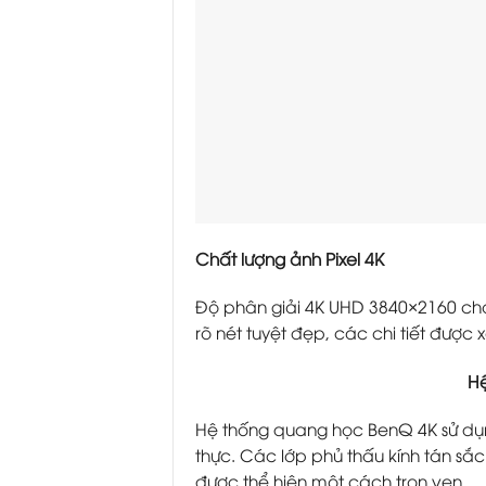
Chất lượng ảnh Pixel 4K
Độ phân giải 4K UHD 3840×2160 cho 
rõ nét tuyệt đẹp, các chi tiết được 
Hệ
Hệ thống quang học BenQ 4K sử dụng
thực. Các lớp phủ thấu kính tán sắ
được thể hiện một cách trọn vẹn.