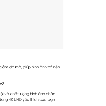
giảm độ mờ, giúp hình ảnh trở nên
vời
ội và chất lượng hình ảnh chân
 dung 4K UHD yêu thích của bạn