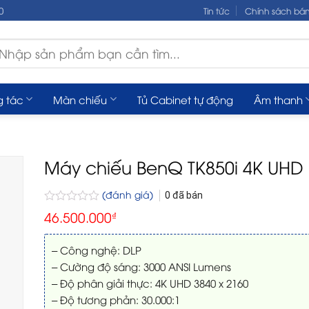
0
Tin tức
Chính sách bá
m
ếm:
g tác
Màn chiếu
Tủ Cabinet tự động
Âm thanh
Máy chiếu BenQ TK850i 4K UHD
(đánh giá)
0
đã bán
Được
46.500.000
₫
xếp
hạng
0
– Công nghệ: DLP
5
– Cường độ sáng: 3000 ANSI Lumens
sao
– Độ phân giải thực: 4K UHD 3840 x 2160
– Độ tương phản: 30.000:1