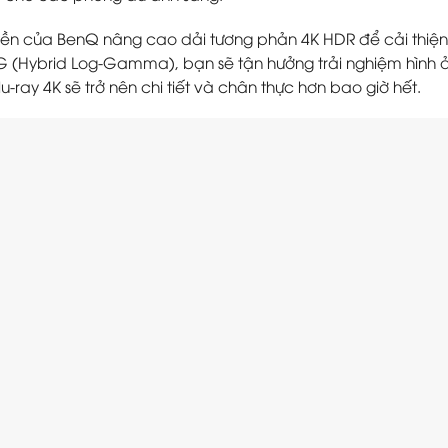
 của BenQ nâng cao dải tương phản 4K HDR để cải thiện đ
 (Hybrid Log-Gamma), bạn sẽ tận hưởng trải nghiệm hình ản
lu-ray 4K sẽ trở nên chi tiết và chân thực hơn bao giờ hết.