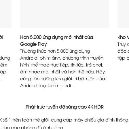
ới
Hơn 5.000 ứng dụng mới nhất của
Kho 
Google Play
Truy
Thưởng thức hơn 5.000 ứng dụng
độc 
 dung
Android, phim ảnh, chương trình truyền
tập p
kiếm
hình, thể thao trực tiếp, tin tức, trò chơi,
cập
âm nhạc mới nhất và hơn thế nữa. Hãy
ô
cùng tận hưởng kho giải trí bận tận của
Android mọi lúc mọi nơi.
Phát trực tuyến độ sáng cao 4K HDR
 số 1 trên toàn thế giới, cung cấp máy chiếu gia đình thôn
ệt cho các phòng đủ ánh sáng.