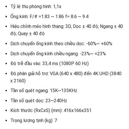
Tỷ lệ thu phóng hình: 1,1x
Ống kính: F/# =1.83 ~ 1.86 f= 8.6 ~ 9.4
Hiệu chỉnh méo hình thang: 3D, Dọc ± 40 độ; Ngang ± 40
độ; Quay ± 40 độ
Dịch chuyển ống kính theo chiều dọc: -60%~ +60%
Dịch chuyển ống kính chiều ngang: -23%~ +23%
Độ trễ đầu vào: 33,4 ms (1080P 60 Hz)
Độ phân giải hỗ trợ: VGA (640 x 480) đến 4K UHD (3840
x 2160)
Tần số quét ngang: 15K~135KHz
Tần số quét dọc: 23~240Hz
Kích thước (RxCxS) (mm): 416x166x351
Trọng lượng tịnh (kg): 7