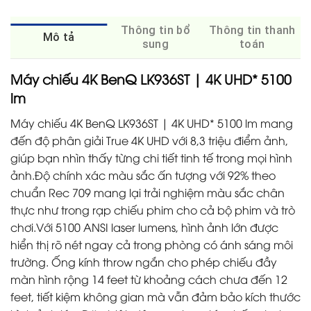
Thông tin bổ
Thông tin thanh
Mô tả
sung
toán
Máy chiếu 4K BenQ LK936ST | 4K UHD* 5100
lm
Máy chiếu 4K BenQ LK936ST | 4K UHD* 5100 lm mang
đến độ phân giải True 4K UHD với 8,3 triệu điểm ảnh,
giúp bạn nhìn thấy từng chi tiết tinh tế trong mọi hình
ảnh.Độ chính xác màu sắc ấn tượng với 92% theo
chuẩn Rec 709 mang lại trải nghiệm màu sắc chân
thực như trong rạp chiếu phim cho cả bộ phim và trò
chơi.Với 5100 ANSI laser lumens, hình ảnh lớn được
hiển thị rõ nét ngay cả trong phòng có ánh sáng môi
trường. Ống kính throw ngắn cho phép chiếu đầy
màn hình rộng 14 feet từ khoảng cách chưa đến 12
feet, tiết kiệm không gian mà vẫn đảm bảo kích thước