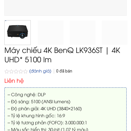
Máy chiếu 4K BenQ LK936ST | 4K
UHD* 5100 lm
(đánh giá)
0
đã bán
Được
Liên hệ
xếp
hạng
0
– Công nghệ: DLP
5
– Độ sáng: 5100 (ANSI lumens)
sao
– Độ phân giải: 4K UHD (3840×2160)
– Tỷ lệ khung hình gốc: 16:9
– Tỷ lệ tương phản (FOFO): 3.000.000:1
– Màu sắc hiển thị: 30-bit (1,07 tỷ màu)