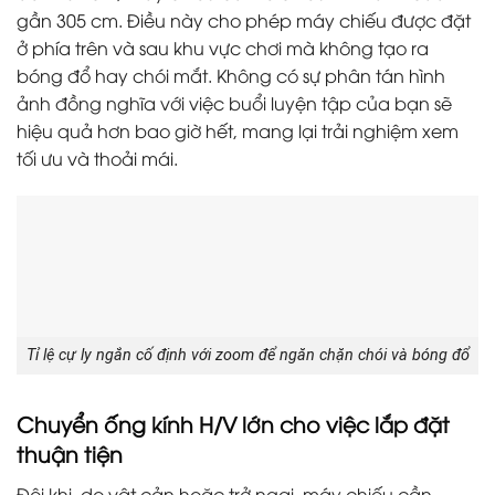
gần 305 cm. Điều này cho phép máy chiếu được đặt
ở phía trên và sau khu vực chơi mà không tạo ra
bóng đổ hay chói mắt. Không có sự phân tán hình
ảnh đồng nghĩa với việc buổi luyện tập của bạn sẽ
hiệu quả hơn bao giờ hết, mang lại trải nghiệm xem
tối ưu và thoải mái.
Tỉ lệ cự ly ngắn cố định với zoom để ngăn chặn chói và bóng đổ
Chuyển ống kính H/V lớn cho việc lắp đặt
thuận tiện
Đôi khi, do vật cản hoặc trở ngại, máy chiếu cần