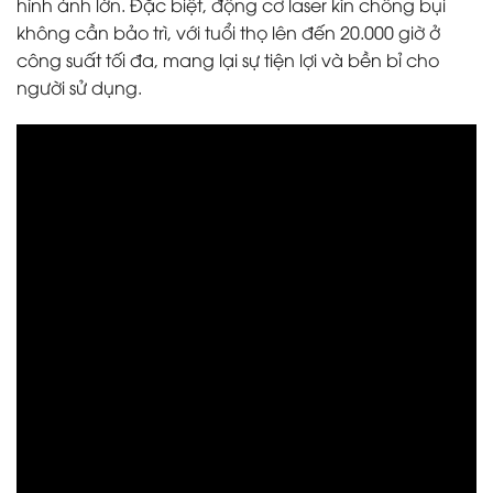
hình ảnh lớn. Đặc biệt, động cơ laser kín chống bụi
không cần bảo trì, với tuổi thọ lên đến 20.000 giờ ở
công suất tối đa, mang lại sự tiện lợi và bền bỉ cho
người sử dụng.