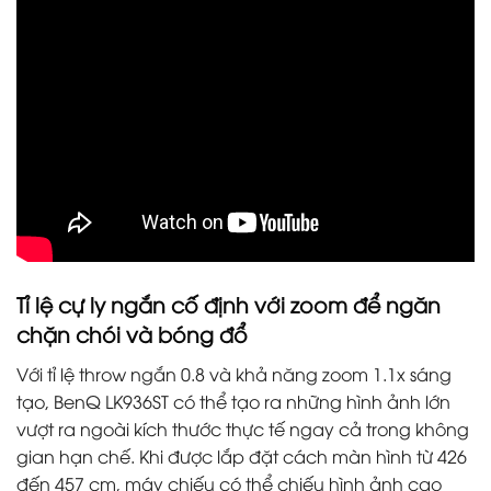
Tỉ lệ cự ly ngắn cố định với zoom để ngăn
chặn chói và bóng đổ
Với tỉ lệ throw ngắn 0.8 và khả năng zoom 1.1x sáng
tạo, BenQ LK936ST có thể tạo ra những hình ảnh lớn
vượt ra ngoài kích thước thực tế ngay cả trong không
gian hạn chế. Khi được lắp đặt cách màn hình từ 426
đến 457 cm, máy chiếu có thể chiếu hình ảnh cao