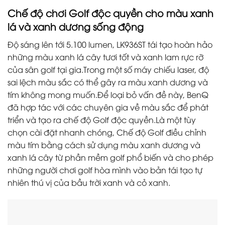
Chế độ chơi Golf độc quyền cho màu xanh
lá và xanh dương sống động
Độ sáng lên tới 5.100 lumen, LK936ST tái tạo hoàn hảo
những màu xanh lá cây tươi tốt và xanh lam rực rỡ
của sân golf tại gia.Trong một số máy chiếu laser, độ
sai lệch màu sắc có thể gây ra màu xanh dương và
tím không mong muốn.Để loại bỏ vấn đề này, BenQ
đã hợp tác với các chuyên gia về màu sắc để phát
triển và tạo ra chế độ Golf độc quyền.Là một tùy
chọn cài đặt nhanh chóng, Chế độ Golf điều chỉnh
màu tím bằng cách sử dụng màu xanh dương và
xanh lá cây từ phần mềm golf phổ biến và cho phép
những người chơi golf hòa mình vào bản tái tạo tự
nhiên thú vị của bầu trời xanh và cỏ xanh.