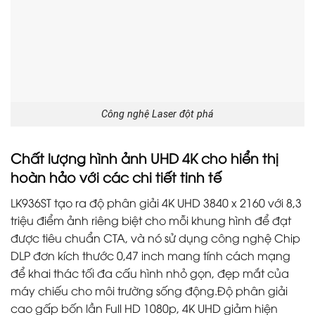
Công nghệ Laser đột phá
Chất lượng hình ảnh UHD 4K cho hiển thị
hoàn hảo với các chi tiết tinh tế
LK936ST tạo ra độ phân giải 4K UHD 3840 x 2160 với 8,3
triệu điểm ảnh riêng biệt cho mỗi khung hình để đạt
được tiêu chuẩn CTA, và nó sử dụng công nghệ Chip
DLP đơn kích thước 0,47 inch mang tính cách mạng
để khai thác tối đa cấu hình nhỏ gọn, đẹp mắt của
máy chiếu cho môi trường sống động.Độ phân giải
cao gấp bốn lần Full HD 1080p, 4K UHD giảm hiện