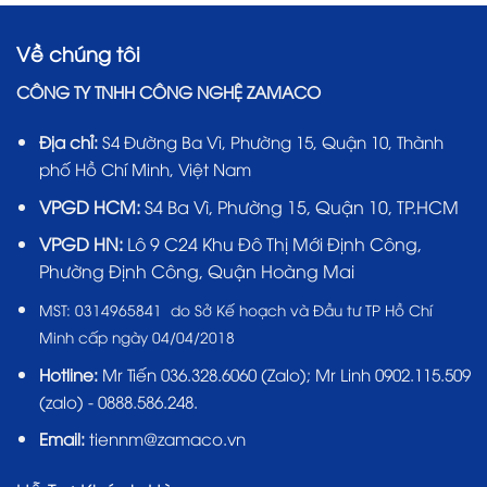
Về chúng tôi
CÔNG TY TNHH CÔNG NGHỆ ZAMACO
Địa chỉ:
S4 Đường Ba Vì, Phường 15, Quận 10, Thành
phố Hồ Chí Minh, Việt Nam
VPGD HCM:
S4 Ba Vì, Phường 15, Quận 10, TP.HCM
VPGD HN:
Lô 9 C24 Khu Đô Thị Mới Định Công,
Phường Định Công, Quận Hoàng Mai
MST:
0314965841 do Sở Kế hoạch và Đầu tư TP Hồ Chí
Minh cấp ngày 04/04/2018
Hotline:
Mr Tiến
036.328.6060
(Zalo); Mr Linh 0902.115.509
(zalo) - 0888.586.248.
Email:
tiennm@zamaco.vn