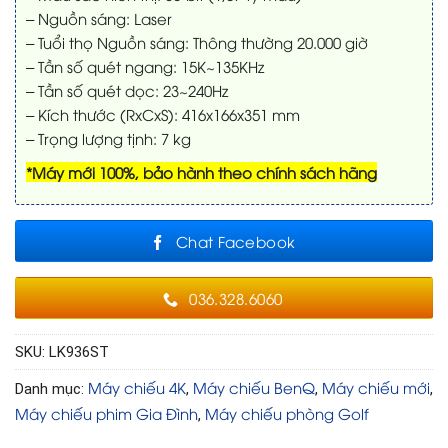
– Nguồn sáng: Laser
– Tuổi thọ Nguồn sáng: Thông thường 20.000 giờ
– Tần số quét ngang: 15K~135KHz
– Tần số quét dọc: 23~240Hz
– Kích thước (RxCxS): 416x166x351 mm
– Trọng lượng tịnh: 7 kg
*Máy mới 100%, bảo hành theo chính sách hãng
Chat Facebook
036.328.6060
SKU:
LK936ST
Máy chiếu 4K
Máy chiếu BenQ
Máy chiếu mới
Danh mục:
,
,
,
Máy chiếu phim Gia Đình
Máy chiếu phòng Golf
,