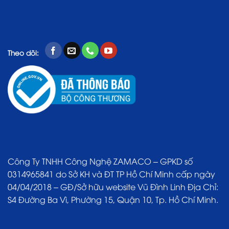
Theo dõi:
Công Ty TNHH Công Nghệ ZAMACO – GPKD số
0314965841 do Sở KH và ĐT TP Hồ Chí Minh cấp ngày
04/04/2018 – GĐ/Sở hữu website Vũ Đình Linh Địa Chỉ:
S4 Đường Ba Vì, Phường 15, Quận 10, Tp. Hồ Chí Minh.