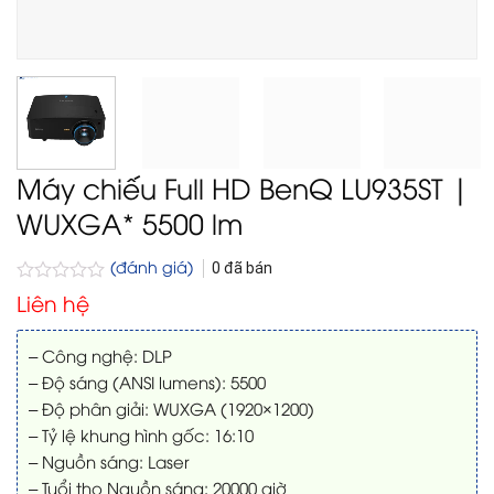
Máy chiếu Full HD BenQ LU935ST |
WUXGA* 5500 lm
(đánh giá)
0
đã bán
Được
Liên hệ
xếp
hạng
0
– Công nghệ: DLP
5
– Độ sáng (ANSI lumens): 5500
sao
– Độ phân giải: WUXGA (1920×1200)
– Tỷ lệ khung hình gốc: 16:10
– Nguồn sáng: Laser
– Tuổi thọ Nguồn sáng: 20000 giờ