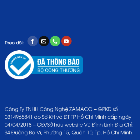
Theo dõi:
Công Ty TNHH Công Nghệ ZAMACO – GPKD số
0314965841 do Sở KH và ĐT TP Hồ Chí Minh cấp ngày
04/04/2018 – GĐ/Sở hữu website Vũ Đình Linh Địa Chỉ:
S4 Đường Ba Vì, Phường 15, Quận 10, Tp. Hồ Chí Minh.