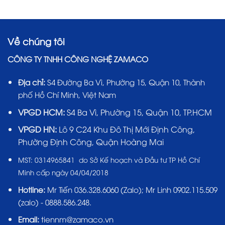
Về chúng tôi
CÔNG TY TNHH CÔNG NGHỆ ZAMACO
Địa chỉ:
S4 Đường Ba Vì, Phường 15, Quận 10, Thành
phố Hồ Chí Minh, Việt Nam
VPGD HCM:
S4 Ba Vì, Phường 15, Quận 10, TP.HCM
VPGD HN:
Lô 9 C24 Khu Đô Thị Mới Định Công,
Phường Định Công, Quận Hoàng Mai
MST:
0314965841 do Sở Kế hoạch và Đầu tư TP Hồ Chí
Minh cấp ngày 04/04/2018
Hotline:
Mr Tiến
036.328.6060
(Zalo); Mr Linh 0902.115.509
(zalo) - 0888.586.248.
Email:
tiennm@zamaco.vn