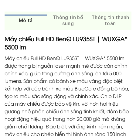
Thông tin bổ
Thông tin thanh
Mô tả
sung
toán
Máy chiếu Full HD BenQ LU935ST | WUXGA*
5500 lm
Máy chiếu Full HD BenQ LU935ST | WUXGA* 5500 lm
được trang bị nguồn laser mạnh mẽ được căn chỉnh
chính xác, giúp tăng cường ánh sáng lên tới 5.000
lumens. Sản phẩm có bánh xe màu vàng đặc biệt,
kết hợp với các bánh xe màu BlueCore đồng bộ hóa,
tạo ra màu sắc sống động và chính xác. Chip DLP
của máy chiếu được bảo vệ kín, với hơn hai triệu
gương nhỏ phản chiếu ánh sáng tinh khiết, đảm bảo
hoạt động hiệu quả trong hơn 20.000 giờ mà không
giảm chất lượng. Đặc biệt, với ống kính ném ngắn,
máy chiếu cho phép hiển thị hình ảnh rộng 150 inch