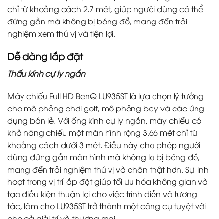
chỉ từ khoảng cách 2.7 mét, giúp người dùng có thể
đứng gần mà không bị bóng đổ, mang đến trải
nghiệm xem thú vị và tiện lợi.
Dễ dàng lắp đặt
Thấu kính cự ly ngắn
Máy chiếu Full HD BenQ LU935ST là lựa chọn lý tưởng
cho mô phỏng chơi golf, mô phỏng bay và các ứng
dụng bán lẻ. Với ống kính cự ly ngắn, máy chiếu có
khả năng chiếu một màn hình rộng 3.66 mét chỉ từ
khoảng cách dưới 3 mét. Điều này cho phép người
dùng đứng gần màn hình mà không lo bị bóng đổ,
mang đến trải nghiệm thú vị và chân thật hơn. Sự linh
hoạt trong vị trí lắp đặt giúp tối ưu hóa không gian và
tạo điều kiện thuận lợi cho việc trình diễn và tương
tác, làm cho LU935ST trở thành một công cụ tuyệt vời
cho cả giải trí và thương mại