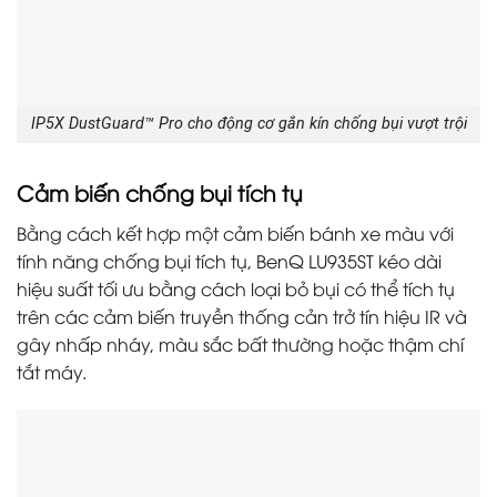
IP5X DustGuard™ Pro cho động cơ gắn kín chống bụi vượt trội
Cảm biến chống bụi tích tụ
Bằng cách kết hợp một cảm biến bánh xe màu với
tính năng chống bụi tích tụ, BenQ LU935ST kéo dài
hiệu suất tối ưu bằng cách loại bỏ bụi có thể tích tụ
trên các cảm biến truyền thống cản trở tín hiệu IR và
gây nhấp nháy, màu sắc bất thường hoặc thậm chí
tắt máy.