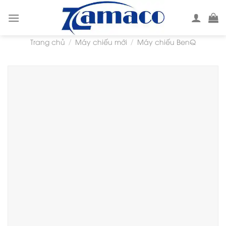
Skip
to
content
Trang chủ
Máy chiếu mới
Máy chiếu BenQ
/
/