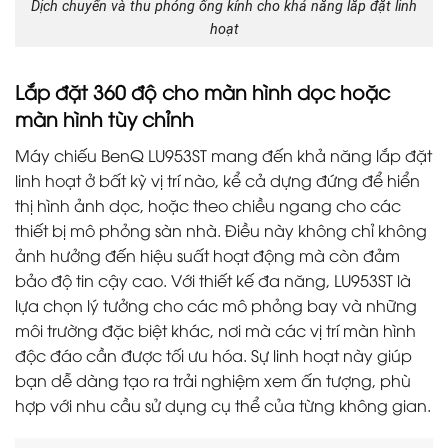
Dịch chuyển và thu phóng ống kính cho khả năng lắp đặt linh
hoạt
Lắp đặt 360 độ cho màn hình dọc hoặc
màn hình tùy chỉnh
Máy chiếu BenQ LU953ST mang đến khả năng lắp đặt
linh hoạt ở bất kỳ vị trí nào, kể cả dựng đứng để hiển
thị hình ảnh dọc, hoặc theo chiều ngang cho các
thiết bị mô phỏng sàn nhà. Điều này không chỉ không
ảnh hưởng đến hiệu suất hoạt động mà còn đảm
bảo độ tin cậy cao. Với thiết kế đa năng, LU953ST là
lựa chọn lý tưởng cho các mô phỏng bay và những
môi trường đặc biệt khác, nơi mà các vị trí màn hình
độc đáo cần được tối ưu hóa. Sự linh hoạt này giúp
bạn dễ dàng tạo ra trải nghiệm xem ấn tượng, phù
hợp với nhu cầu sử dụng cụ thể của từng không gian.