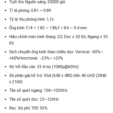
Tuổi thọ Nguồn sáng: 20000 giờ
Tỉ lệ phóng: 0.81 ~ 0.89
Tỷ lệ thu phóng hình: 1,1x
Ống kính: F/# = 1.83 ~ 1.86,f = 8.6 ~ 9.4 mm
Hiệu chỉnh méo hình thang: 2D, Dọc ± 30 độ; Ngang ± 30
độ
Dịch chuyển ống kính theo chiều dọc: Vertical: -60%~
+60%Horiztonal : -23%~ +23%
Độ trễ đầu vào: 33.4 ms (1080p@60Hz)
Độ phân giải hỗ trợ: VGA (640 x 480) đến 4K UHD (3840
x 2160)
Tần số quét ngang: 15K~102KHz
Tần số quét dọc: 23~120Hz
Rec. Độ phủ 709: 92%