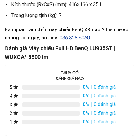
Kích thước (RxCxS) (mm): 416×166 x 351
Trọng lượng tịnh (kg): 7
Bạn quan tâm đến máy chiếu BenQ 4K nào ? Liên hệ với
036.328.6060
chúng tôi ngay, hotline:
Đánh giá Máy chiếu Full HD BenQ LU935ST |
WUXGA* 5500 lm
CHƯA CÓ
ĐÁNH GIÁ NÀO
0%
| 0 đánh giá
5
0%
| 0 đánh giá
4
0%
| 0 đánh giá
3
0%
| 0 đánh giá
2
0%
| 0 đánh giá
1