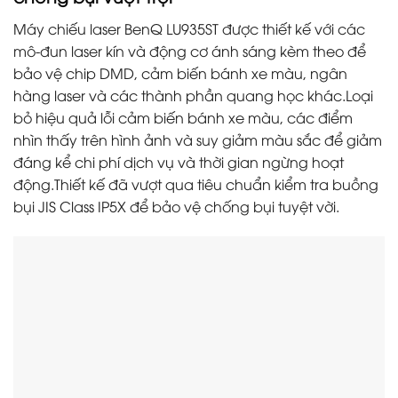
Máy chiếu laser BenQ LU935ST được thiết kế với các
mô-đun laser kín và động cơ ánh sáng kèm theo để
bảo vệ chip DMD, cảm biến bánh xe màu, ngân
hàng laser và các thành phần quang học khác.Loại
bỏ hiệu quả lỗi cảm biến bánh xe màu, các điểm
nhìn thấy trên hình ảnh và suy giảm màu sắc để giảm
đáng kể chi phí dịch vụ và thời gian ngừng hoạt
động.Thiết kế đã vượt qua tiêu chuẩn kiểm tra buồng
bụi JIS Class IP5X để bảo vệ chống bụi tuyệt vời.