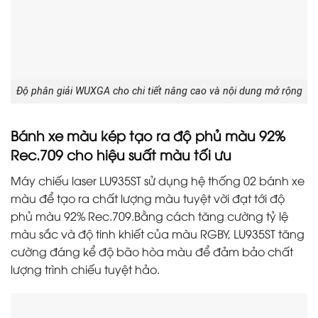
Độ phân giải WUXGA cho chi tiết nâng cao và nội dung mở rộng
Bánh xe màu kép tạo ra độ phủ màu 92%
Rec.709 cho hiệu suất màu tối ưu
Máy chiếu laser LU935ST sử dụng hệ thống 02 bánh xe
màu để tạo ra chất lượng màu tuyệt vời đạt tới độ
phủ màu 92% Rec.709.Bằng cách tăng cường tỷ lệ
màu sắc và độ tinh khiết của màu RGBY, LU935ST tăng
cường đáng kể độ bão hòa màu để đảm bảo chất
lượng trình chiếu tuyệt hảo.