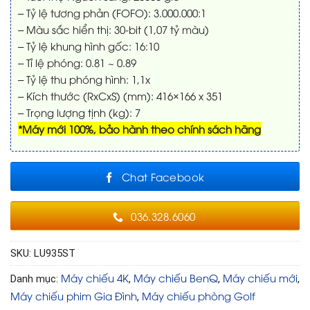
– Tỷ lệ tương phản (FOFO): 3.000.000:1
– Màu sắc hiển thị: 30-bit (1,07 tỷ màu)
– Tỷ lệ khung hình gốc: 16:10
– Tỉ lệ phóng: 0.81 ~ 0.89
– Tỷ lệ thu phóng hình: 1,1x
– Kích thước (RxCxS) (mm): 416×166 x 351
– Trọng lượng tịnh (kg): 7
*Máy mới 100%, bảo hành theo chính sách hãng
Chat Facebook
036.328.6060
SKU:
LU935ST
Máy chiếu 4K
Máy chiếu BenQ
Máy chiếu mới
Danh mục:
,
,
,
Máy chiếu phim Gia Đình
Máy chiếu phòng Golf
,