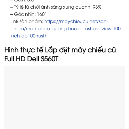
– Tỷ lệ từ chối ánh sáng xung quanh: 93%
– Góc nhìn: 160˚
Link sản phẩm:
https://maychieucu.net/san-
pham/man-chieu-quang-hoc-alr-ust-oneview-100-
inch-ab100hust/
Hình thực tế Lắp đặt máy chiếu cũ
Full HD Dell S560T