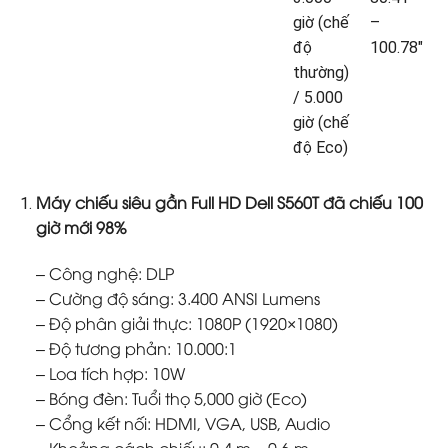
giờ (chế
–
độ
100.78″
thường)
/ 5.000
giờ (chế
độ Eco)
Máy chiếu siêu gần Full HD Dell S560T đã chiếu 100
giờ mới 98%
– Công nghệ: DLP
– Cường độ sáng: 3.400 ANSI Lumens
– Độ phân giải thực: 1080P (1920×1080)
– Độ tương phản: 10.000:1
– Loa tích hợp: 10W
– Bóng đèn: Tuổi thọ 5,000 giờ (Eco)
– Cổng kết nối: HDMI, VGA, USB, Audio
– Khoảng cách chiếu: 0,4 m – 0,6 m