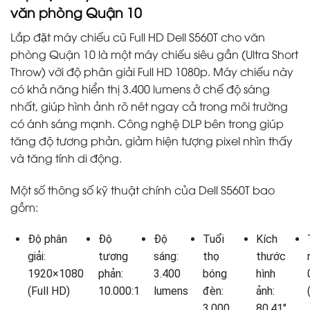
văn phòng Quận 10
Lắp đặt máy chiếu cũ Full HD Dell S560T cho văn
phòng Quận 10 là một máy chiếu siêu gần (Ultra Short
Throw) với độ phân giải Full HD 1080p. Máy chiếu này
có khả năng hiển thị 3.400 lumens ở chế độ sáng
nhất, giúp hình ảnh rõ nét ngay cả trong môi trường
có ánh sáng mạnh. Công nghệ DLP bên trong giúp
tăng độ tương phản, giảm hiện tượng pixel nhìn thấy
và tăng tính di động.
Một số thông số kỹ thuật chính của Dell S560T bao
gồm:
Độ phân
Độ
Độ
Tuổi
Kích
giải:
tương
sáng:
thọ
thước
1920×1080
phản:
3.400
bóng
hình
(Full HD)
10.000:1
lumens
đèn:
ảnh:
3.000
80.41″