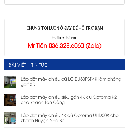
CHÚNG TÔI LUÔN Ở ĐÂY ĐỂ HỖ TRỢ BẠN
Hotline tư vấn
Mr Tiến 036.328.6060 (Zalo)
BÀI VIẾT – TIN TỨC
Lắp đặt máy chiếu cũ LG BU53PST 4K làm phòng
golf 3D
Lắp đặt máy chiếu siêu gần 4K cũ Optoma P2
cho khách Tân Cảng
Lắp đặt máy chiếu 4K cũ Optoma UHD50X cho
khách Huyện Nhà Bè