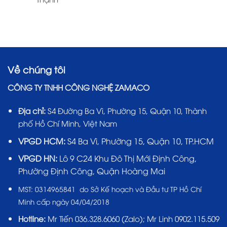
Về chúng tôi
CÔNG TY TNHH CÔNG NGHỆ ZAMACO
Địa chỉ:
S4 Đường Ba Vì, Phường 15, Quận 10, Thành
phố Hồ Chí Minh, Việt Nam
VPGD HCM:
S4 Ba Vì, Phường 15, Quận 10, TP.HCM
VPGD HN:
Lô 9 C24 Khu Đô Thị Mới Định Công,
Phường Định Công, Quận Hoàng Mai
MST:
0314965841 do Sở Kế hoạch và Đầu tư TP Hồ Chí
Minh cấp ngày 04/04/2018
Hotline:
Mr Tiến
036.328.6060
(Zalo); Mr Linh 0902.115.509