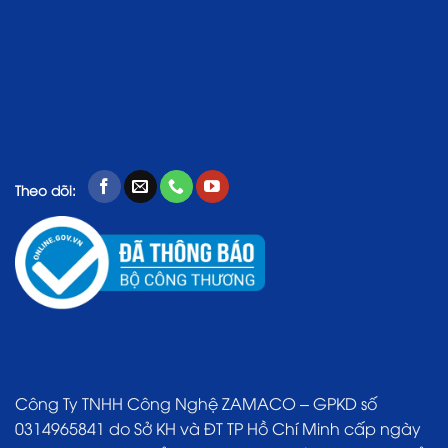
Theo dõi:
Công Ty TNHH Công Nghệ ZAMACO – GPKD số
0314965841 do Sở KH và ĐT TP Hồ Chí Minh cấp ngày