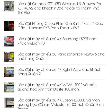
Lắp đặt Combo KEF LS50 Wireless II & Subwoofer
KEF KC92 cho khách nước ngoài tại Thành Phố
Thủ Đức
Lắp đặt Phòng Chiếu Phim Gia Đình 4K 7.2.4 Cao
Cấp – Hisense PX3 Pro x Focal x SVS
Lắp đặt máy chiếu cũ 4K Samsung LSP9T cho
khách Quận 10
Lắp đặt máy chiếu cũ Panasononic PT-LW376 cho
nhà hàng Quận 2
Lắp đặt máy chiếu cũ 4K Xgimi Aura cho khách
hàng Quận 7
Lắp đặt máy chiếu cũ 4K VAVA LT002 và màn
quang học Âm trần Dalite 100 inch
Lắp đặt máy chiếu cũ 4K Epson LS800B và màn
quang học để sàn Vividstorm 100 inch Quận Bình
Thạnh