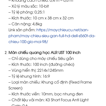
– Xử lý màu sắc: 10-bit
– Tỷ lệ phóng: 0,25:1
– Kích thước: 10 cm x 38 cm x 32 cm
– Cân nặng: 4,8kg
Link sản phẩm:
https://maychieucu.net/san-
pham/may-chieu-sieu-gan-full-hd-dell-s560t-da-
chieu-100-gio-moi-98/
Màn chiếu quang học ALR UST 100 inch
– Chỉ dùng cho máy chiếu Siêu gần
– Kích thước: 100 inch (đường chéo)
– Vùng hiển thị: 2214x1245mm
– Tỷ lệ khung hình: 16:9
– Loại màn chiếu: Khung cố định (Fixed Frame
Screen)
– Kích thước viền: 10mm, bọc nhung đen
– Chất liệu vải màn: K3 Short Focus Anti Light
– Gain: 0.6