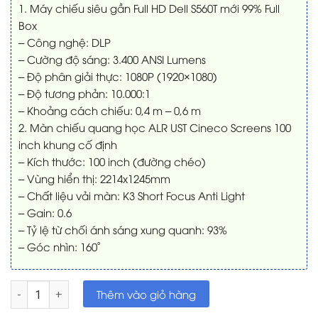
1. Máy chiếu siêu gần Full HD Dell S560T mới 99% Full
Box
– Công nghệ: DLP
– Cường độ sáng: 3.400 ANSI Lumens
– Độ phân giải thực: 1080P (1920×1080)
– Độ tương phản: 10.000:1
– Khoảng cách chiếu: 0,4 m – 0,6 m
2. Màn chiếu quang học ALR UST Cineco Screens 100
inch khung cố định
– Kích thước: 100 inch (đường chéo)
– Vùng hiển thị: 2214x1245mm
– Chất liệu vải màn: K3 Short Focus Anti Light
– Gain: 0.6
– Tỷ lệ từ chối ánh sáng xung quanh: 93%
– Góc nhìn: 160˚
Combo Bộ máy chiếu Full HD Dell S560T + Màn Quang học ch
Thêm vào giỏ hàng