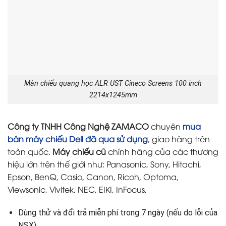
Màn chiếu quang học ALR UST Cineco Screens 100 inch
2214x1245mm
Công ty TNHH Công Nghệ ZAMACO
chuyên
mua
bán máy chiếu Dell đã qua sử dụng
, giao hàng trên
toàn quốc.
Máy chiếu cũ
chính hãng của các thương
hiệu lớn trên thế giới như: Panasonic, Sony, Hitachi,
Epson, BenQ, Casio, Canon, Ricoh, Optoma,
Viewsonic, Vivitek, NEC, EIKI, InFocus,
Dùng thử và đổi trả miễn phí trong 7 ngày (nếu do lỗi của
NSX).