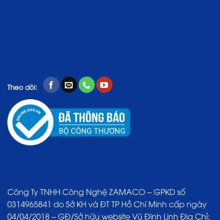
Theo dõi:
Công Ty TNHH Công Nghệ ZAMACO – GPKD số
0314965841 do Sở KH và ĐT TP Hồ Chí Minh cấp ngày
04/04/2018 – GĐ/Sở hữu website Vũ Đình Linh Địa Chỉ: