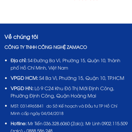
Về chúng tôi
CÔNG TY TNHH CÔNG NGHỆ ZAMACO
Địa chỉ:
S4 Đường Ba Vì, Phường 15, Quận 10, Thành
phố Hồ Chí Minh, Việt Nam
VPGD HCM:
S4 Ba Vì, Phường 15, Quận 10, TP.HCM
VPGD HN:
Lô 9 C24 Khu Đô Thị Mới Định Công,
Phường Định Công, Quận Hoàng Mai
MST:
0314965841 do Sở Kế hoạch và Đầu tư TP Hồ Chí
Minh cấp ngày 04/04/2018
Hotline:
Mr Tiến
036.328.6060
(Zalo); Mr Linh 0902.115.509
(zalo) - 0888.586.248.