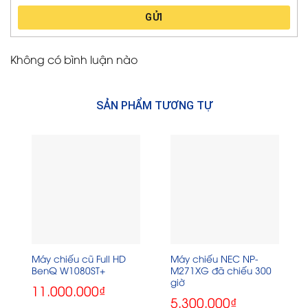
GỬI
Không có bình luận nào
SẢN PHẨM TƯƠNG TỰ
Máy chiếu cũ Full HD
Máy chiếu NEC NP-
BenQ W1080ST+
M271XG đã chiếu 300
giờ
11.000.000
₫
5.300.000
₫