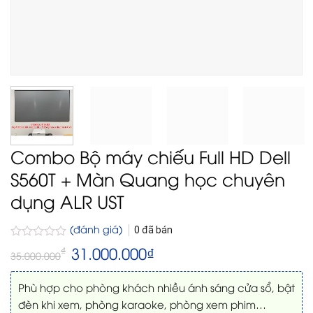
Combo Bộ máy chiếu Full HD Dell
S560T + Màn Quang học chuyên
dụng ALR UST
(đánh giá)
0
đã bán
Được
Giá
31.000.000
₫
Giá
₫
35.000.000
gốc
hiện
xếp
là:
tại
hạng
35.000.000₫.
là:
0
Phù hợp cho phòng khách nhiều ánh sáng cửa sổ, bật
31.000.000₫.
5
đèn khi xem, phòng karaoke, phòng xem phim…
sao