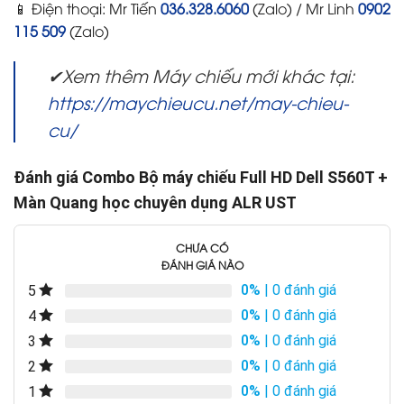
📱 Điện thoại: Mr Tiến
036.328.6060
(Zalo) / Mr Linh
0902
115 509
(Zalo)
✔Xem thêm Máy chiếu mới khác tại:
https://maychieucu.net/may-chieu-
cu/
Đánh giá Combo Bộ máy chiếu Full HD Dell S560T +
Màn Quang học chuyên dụng ALR UST
CHƯA CÓ
ĐÁNH GIÁ NÀO
0%
| 0 đánh giá
5
0%
| 0 đánh giá
4
0%
| 0 đánh giá
3
0%
| 0 đánh giá
2
0%
| 0 đánh giá
1