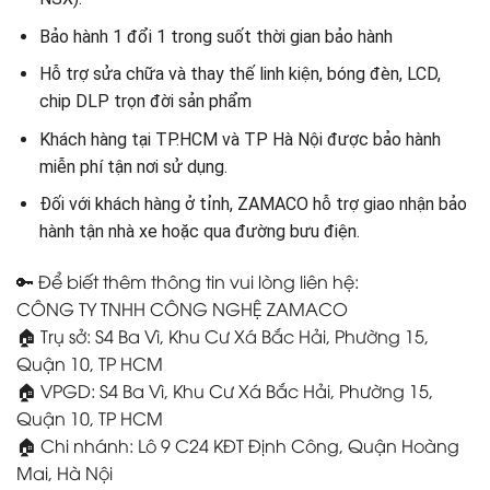
Bảo hành 1 đổi 1 trong suốt thời gian bảo hành
Hỗ trợ sửa chữa và thay thế linh kiện, bóng đèn, LCD,
chip DLP trọn đời sản phẩm
Khách hàng tại TP.HCM và TP Hà Nội được bảo hành
miễn phí tận nơi sử dụng.
Đối với khách hàng ở tỉnh, ZAMACO hỗ trợ giao nhận bảo
hành tận nhà xe hoặc qua đường bưu điện.
🔑 Để biết thêm thông tin vui lòng liên hệ:
CÔNG TY TNHH CÔNG NGHỆ ZAMACO
🏠 Trụ sở: S4 Ba Vì, Khu Cư Xá Bắc Hải, Phường 15,
Quận 10, TP HCM
🏠 VPGD: S4 Ba Vì, Khu Cư Xá Bắc Hải, Phường 15,
Quận 10, TP HCM
🏠 Chi nhánh: Lô 9 C24 KĐT Định Công, Quận Hoàng
Mai, Hà Nội