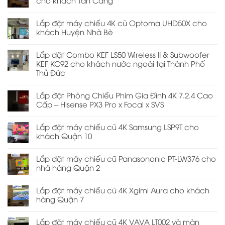
Lắp đặt máy chiếu 4K cũ Optoma UHD50X cho
khách Huyện Nhà Bè
Lắp đặt Combo KEF LS50 Wireless II & Subwoofer
KEF KC92 cho khách nước ngoài tại Thành Phố
Thủ Đức
Lắp đặt Phòng Chiếu Phim Gia Đình 4K 7.2.4 Cao
Cấp – Hisense PX3 Pro x Focal x SVS
Lắp đặt máy chiếu cũ 4K Samsung LSP9T cho
khách Quận 10
Lắp đặt máy chiếu cũ Panasononic PT-LW376 cho
nhà hàng Quận 2
Lắp đặt máy chiếu cũ 4K Xgimi Aura cho khách
hàng Quận 7
Lắp đặt máy chiếu cũ 4K VAVA LT002 và màn