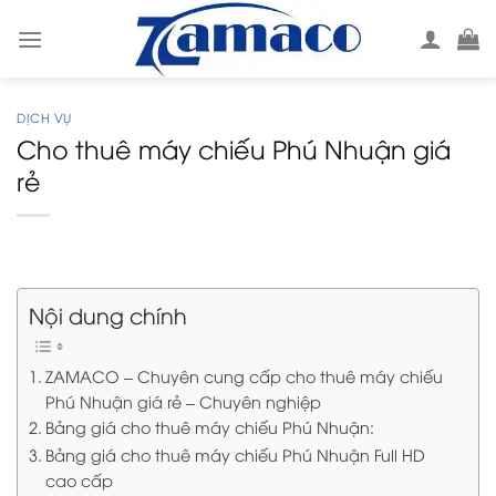
Skip
to
content
DỊCH VỤ
Cho thuê máy chiếu Phú Nhuận giá
rẻ
Nội dung chính
ZAMACO – Chuyên cung cấp cho thuê máy chiếu
Phú Nhuận giá rẻ – Chuyên nghiệp
Bảng giá cho thuê máy chiếu Phú Nhuận:
Bảng giá cho thuê máy chiếu Phú Nhuận Full HD
cao cấp