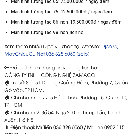
Màn hình tương tác 65: 7.500.000đ / ngày đêm
Màn hình tương tác 75: 12.500.000đ / ngày đêm
Màn hình tương tác 86 inch: 19.500.000đ / ngày đêm
Màn hình tương tác 98 inch: liên hệ
Xem thêm nhiều Dịch vụ khác tại Website:
Dịch vụ –
MayChieuCu.Net 036 328 6060 (zalo)
🔑 Để biết thêm thông tin vui lòng liên hệ:
CÔNG TY TNHH CÔNG NGHỆ ZAMACO
🏠 Trụ sở: Số 151 Dương Quảng Hàm, Phường 7, Quận
Gò Vấp, TP HCM.
🏠 Chi nhánh 1: RR15 Hồng Lĩnh, Phường 15, Quận 10,
TP HCM
🏠 Chi nhánh 2: Số 54, Ngõ 210 Lê Trọng Tấn, Thanh
Xuân, Hà Nội
📱 Điện thoại: Mr Tiến 036 328 6060 / Mr Linh 0902 115