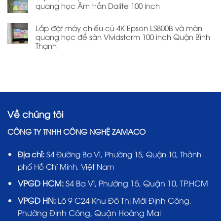
quang học Âm trần Dalite 100 inch
Lắp đặt máy chiếu cũ 4K Epson LS800B và màn
quang học để sàn Vividstorm 100 inch Quận Bình
Thạnh
Về chúng tôi
CÔNG TY TNHH CÔNG NGHỆ ZAMACO
Địa chỉ:
S4 Đường Ba Vì, Phường 15, Quận 10, Thành
phố Hồ Chí Minh, Việt Nam
VPGD HCM:
S4 Ba Vì, Phường 15, Quận 10, TP.HCM
VPGD HN:
Lô 9 C24 Khu Đô Thị Mới Định Công,
Phường Định Công, Quận Hoàng Mai