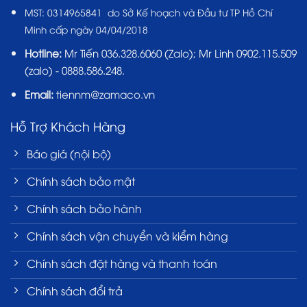
MST:
0314965841 do Sở Kế hoạch và Đầu tư TP Hồ Chí
Minh cấp ngày 04/04/2018
Hotline:
Mr Tiến
036.328.6060
(Zalo); Mr Linh 0902.115.509
(zalo) - 0888.586.248.
Email:
tiennm@zamaco.vn
Hỗ Trợ Khách Hàng
Báo giá (nội bộ)
Chính sách bảo mật
Chính sách bảo hành
Chính sách vận chuyển và kiểm hàng
Chính sách đặt hàng và thanh toán
Chính sách đổi trả