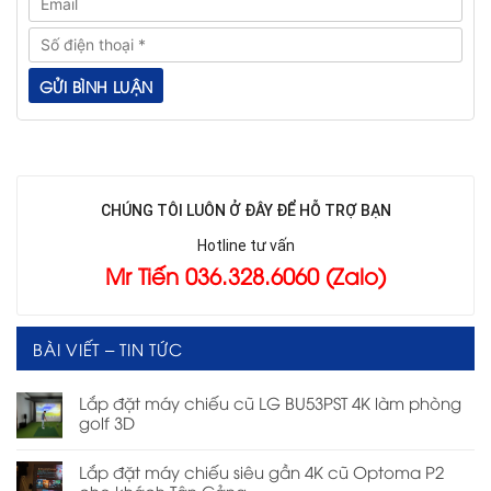
CHÚNG TÔI LUÔN Ở ĐÂY ĐỂ HỖ TRỢ BẠN
Hotline tư vấn
Mr Tiến 036.328.6060 (Zalo)
BÀI VIẾT – TIN TỨC
Lắp đặt máy chiếu cũ LG BU53PST 4K làm phòng
golf 3D
Lắp đặt máy chiếu siêu gần 4K cũ Optoma P2
cho khách Tân Cảng