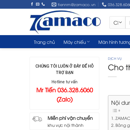
Skip
tiennm@zamaco.vn
036.328.606
to
content
Tì
ki
Trang chủ
Máy chiếu
Màn hình tươn
DỊCH VỤ
Cho t
CHÚNG TÔI LUÔN Ở ĐÂY ĐỂ HỖ
TRỢ BẠN
Hotline tư vấn
Mr Tiến 036.328.6060
(Zalo)
Nội du
Miễn phí vận chuyển
ZAMACO
Bảng g
khu vực nội thành