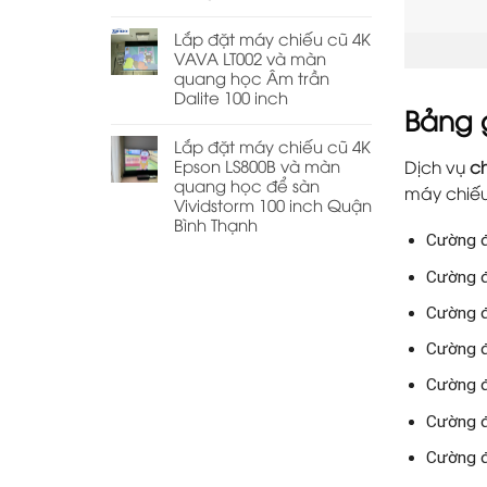
Lắp đặt máy chiếu cũ 4K
VAVA LT002 và màn
quang học Âm trần
Dalite 100 inch
Bảng 
Lắp đặt máy chiếu cũ 4K
Epson LS800B và màn
Dịch vụ
ch
quang học để sàn
máy chiếu
Vividstorm 100 inch Quận
Bình Thạnh
Cường đ
Cường đ
Cường đ
Cường đ
Cường đ
Cường đ
Cường đ