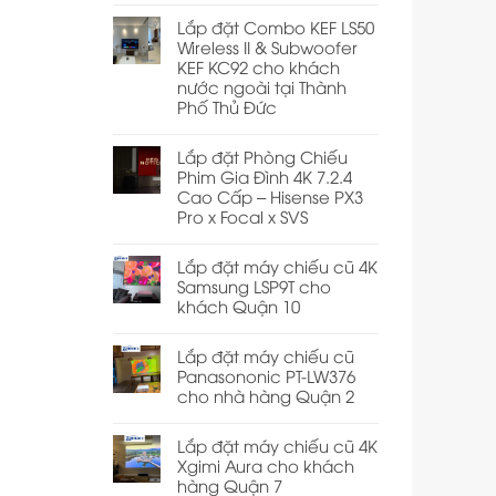
Lắp đặt Combo KEF LS50
Wireless II & Subwoofer
KEF KC92 cho khách
nước ngoài tại Thành
Phố Thủ Đức
Lắp đặt Phòng Chiếu
Phim Gia Đình 4K 7.2.4
Cao Cấp – Hisense PX3
Pro x Focal x SVS
Lắp đặt máy chiếu cũ 4K
Samsung LSP9T cho
khách Quận 10
Lắp đặt máy chiếu cũ
Panasononic PT-LW376
cho nhà hàng Quận 2
Lắp đặt máy chiếu cũ 4K
Xgimi Aura cho khách
hàng Quận 7