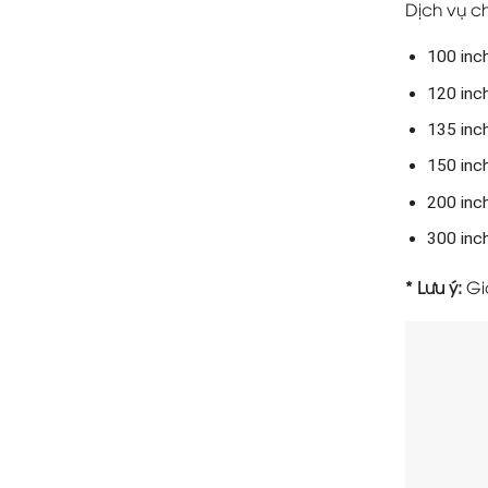
Dịch vụ c
100 inch
120 inch
135 inch
150 inc
200 inc
300 inc
* Lưu ý:
Gi