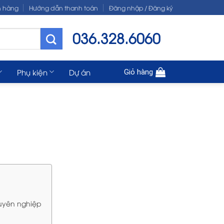
n hàng
Hướng dẫn thanh toán
Đăng nhập / Đăng ký
036.328.6060
Phụ kiện
Dự án
Giỏ hàng
uyên nghiệp