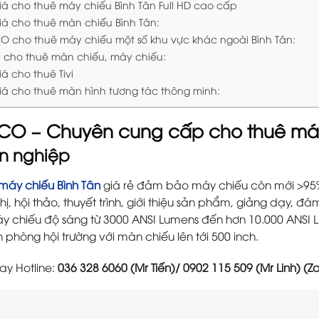
iá cho thuê máy chiếu Bình Tân Full HD cao cấp
iá cho thuê màn chiếu Bình Tân:
 cho thuê máy chiếu một số khu vực khác ngoài Bình Tân:
c cho thuê màn chiếu, máy chiếu:
á cho thuê Tivi
iá cho thuê màn hình tương tác thông minh:
O – Chuyên cung cấp cho thuê máy 
n nghiệp
máy chiếu Bình Tân
giá rẻ đảm bảo máy chiếu còn mới >95%
hị, hội thảo, thuyết trình, giới thiệu sản phẩm, giảng dạy, đ
y chiếu độ sáng từ 3000 ANSI Lumens đến hơn 10.000 ANSI
 phòng hội trường với màn chiếu lên tới 500 inch.
ay Hotline:
036 328 6060 (Mr Tiến)/ 0902 115 509 (Mr Linh) (Za