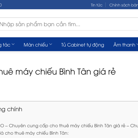
0
Tin tức
Chính sách bá
m
ếm:
g tác
Màn chiếu
Tủ Cabinet tự động
Âm thanh
huê máy chiếu Bình Tân giá rẻ
ng chính
 – Chuyên cung cấp cho thuê máy chiếu Bình Tân giá rẻ – Ch
iá cho thuê máy chiếu Bình Tân: