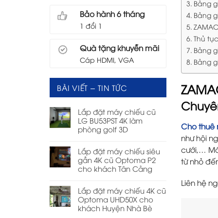
Bảng g
Bảo hành 6 tháng
Bảng g
1 đổi 1
ZAMACO
Thủ tụ
Quà tặng khuyễn mãi
Bảng gi
Cáp HDMI, VGA
Bảng g
ZAMAC
BÀI VIẾT – TIN TỨC
Chuyê
Lắp đặt máy chiếu cũ
LG BU53PST 4K làm
Cho thuê 
phòng golf 3D
như hội ng
cưới,… Má
Lắp đặt máy chiếu siêu
gần 4K cũ Optoma P2
từ nhỏ đến
cho khách Tân Cảng
Liên hệ ng
Lắp đặt máy chiếu 4K cũ
Optoma UHD50X cho
khách Huyện Nhà Bè