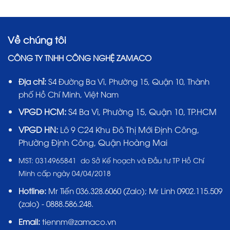
Về chúng tôi
CÔNG TY TNHH CÔNG NGHỆ ZAMACO
Địa chỉ:
S4 Đường Ba Vì, Phường 15, Quận 10, Thành
phố Hồ Chí Minh, Việt Nam
VPGD HCM:
S4 Ba Vì, Phường 15, Quận 10, TP.HCM
VPGD HN:
Lô 9 C24 Khu Đô Thị Mới Định Công,
Phường Định Công, Quận Hoàng Mai
MST:
0314965841 do Sở Kế hoạch và Đầu tư TP Hồ Chí
Minh cấp ngày 04/04/2018
Hotline:
Mr Tiến
036.328.6060
(Zalo); Mr Linh 0902.115.509
(zalo) - 0888.586.248.
Email:
tiennm@zamaco.vn