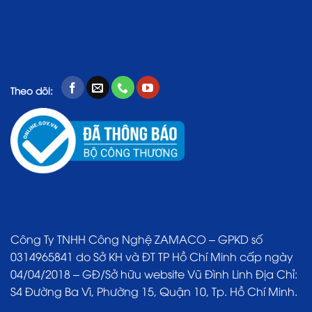
Theo dõi:
Công Ty TNHH Công Nghệ ZAMACO – GPKD số
0314965841 do Sở KH và ĐT TP Hồ Chí Minh cấp ngày
04/04/2018 – GĐ/Sở hữu website Vũ Đình Linh Địa Chỉ:
S4 Đường Ba Vì, Phường 15, Quận 10, Tp. Hồ Chí Minh.