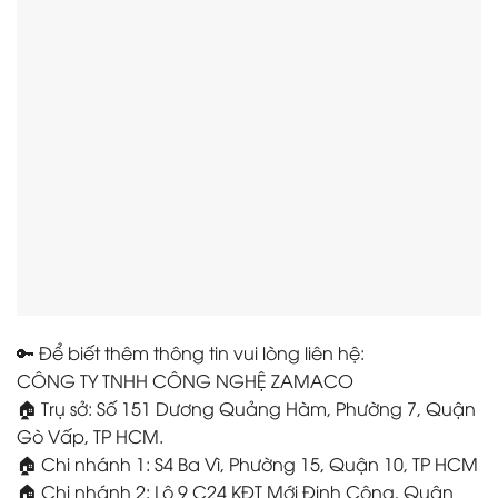
🔑 Để biết thêm thông tin vui lòng liên hệ:
CÔNG TY TNHH CÔNG NGHỆ ZAMACO
🏠 Trụ sở: Số 151 Dương Quảng Hàm, Phường 7, Quận
Gò Vấp, TP HCM.
🏠 Chi nhánh 1: S4 Ba Vì, Phường 15, Quận 10, TP HCM
🏠 Chi nhánh 2: Lô 9 C24 KĐT Mới Định Công, Quận