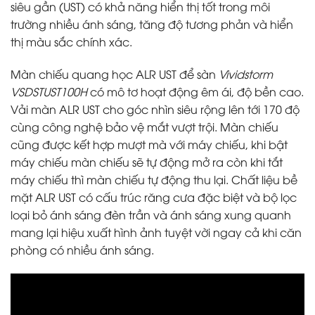
siêu gần (UST) có khả năng hiển thị tốt trong môi
trường nhiều ánh sáng, tăng độ tương phản và hiển
thị màu sắc chính xác.
Màn chiếu quang học ALR UST để sàn
Vividstorm
VSDSTUST100H
có mô tơ hoạt động êm ái, độ bền cao.
Vải màn ALR UST cho góc nhìn siêu rộng lên tới 170 độ
cùng công nghệ bảo vệ mắt vượt trội. Màn chiếu
cũng được kết hợp mượt mà với máy chiếu, khi bật
máy chiếu màn chiếu sẽ tự động mở ra còn khi tắt
máy chiếu thì màn chiếu tự động thu lại. Chất liệu bề
mặt ALR UST có cấu trúc răng cưa đặc biệt và bộ lọc
loại bỏ ánh sáng đèn trần và ánh sáng xung quanh
mang lại hiệu xuất hình ảnh tuyệt vời ngay cả khi căn
phòng có nhiều ánh sáng.