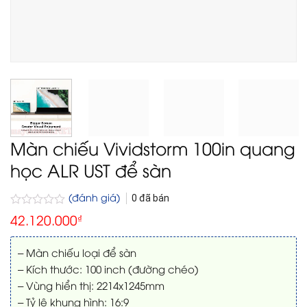
Màn chiếu Vividstorm 100in quang
học ALR UST để sàn
(đánh giá)
0
đã bán
Được
42.120.000
₫
xếp
hạng
0
– Màn chiếu loại để sàn
5
– Kích thước: 100 inch (đường chéo)
sao
– Vùng hiển thị: 2214x1245mm
– Tỷ lệ khung hình: 16:9