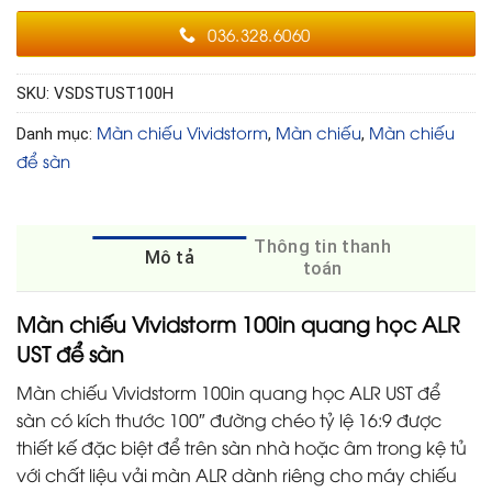
036.328.6060
SKU:
VSDSTUST100H
Màn chiếu Vividstorm
Màn chiếu
Màn chiếu
Danh mục:
,
,
để sàn
Thông tin thanh
Mô tả
toán
Màn chiếu Vividstorm 100in quang học ALR
UST để sàn
Màn chiếu Vividstorm 100in quang học ALR UST để
sàn có kích thước 100″ đường chéo tỷ lệ 16:9 được
thiết kế đặc biệt để trên sàn nhà hoặc âm trong kệ tủ
với chất liệu vải màn ALR dành riêng cho máy chiếu