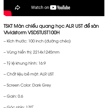
TSKT Màn chiếu quang học ALR UST để sàn
Vividstorm VSDSTUST100H
– Kích thước: 100 inch (đường chéo)
– Vùng hiển thị: 2214x1245mm
– Tỷ lệ khung hình: 16:9
– Chất liệu bề mặt: ALR UST
– Screen Color: Dark Grey
– Gain: 0.6
– Góc nhìn: 170˚