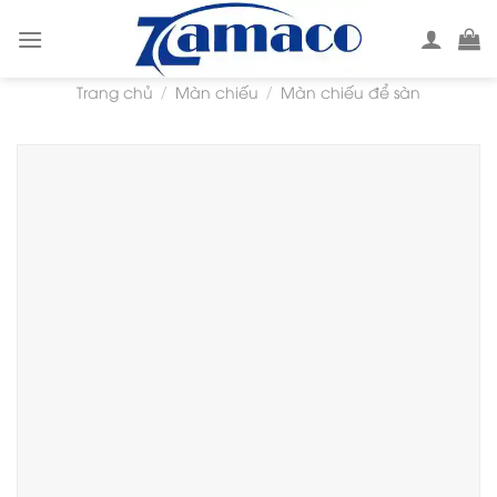
Skip
to
content
Trang chủ
Màn chiếu
Màn chiếu để sàn
/
/