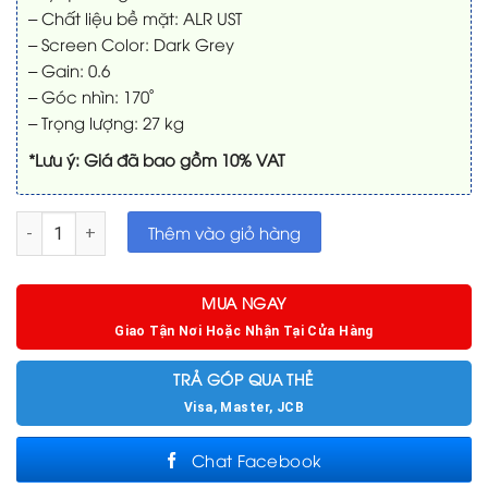
– Chất liệu bề mặt: ALR UST
– Screen Color: Dark Grey
– Gain: 0.6
– Góc nhìn: 170˚
– Trọng lượng: 27 kg
*Lưu ý: Giá đã bao gồm 10% VAT
Màn chiếu Vividstorm 100in quang học ALR UST để sàn số lư
Thêm vào giỏ hàng
MUA NGAY
Giao Tận Nơi Hoặc Nhận Tại Cửa Hàng
TRẢ GÓP QUA THẺ
Visa, Master, JCB
Chat Facebook