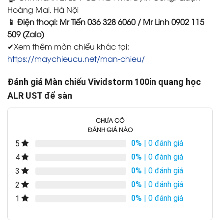
Hoàng Mai, Hà Nội
📱 Điện thoại: Mr Tiến 036 328 6060 / Mr Linh 0902 115
509 (Zalo)
✔Xem thêm màn chiếu khác tại:
https://maychieucu.net/man-chieu/
Đánh giá Màn chiếu Vividstorm 100in quang học
ALR UST để sàn
CHƯA CÓ
ĐÁNH GIÁ NÀO
0%
| 0 đánh giá
5
0%
| 0 đánh giá
4
0%
| 0 đánh giá
3
0%
| 0 đánh giá
2
0%
| 0 đánh giá
1