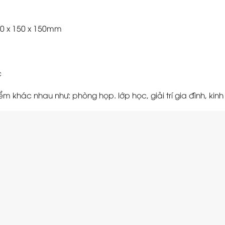
80 x 150 x 150mm
c
m khác nhau như: phòng họp. lớp học, giải trí gia đình, ki