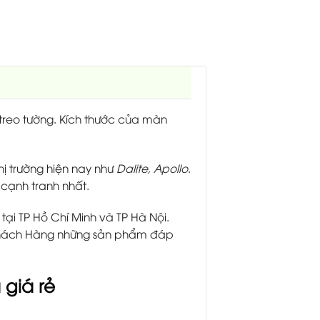
treo tường. Kích thước của màn
hị trường hiện nay như
Dalite, Apollo
.
cạnh tranh nhất.
tại TP Hồ Chí Minh và TP Hà Nội.
 Khách Hàng những sản phẩm đáp
 giá rẻ