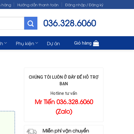
n hàng
Hướng dẫn thanh toán
Đăng nhập / Đăng ký
036.328.6060
nh
Phụ kiện
Dự án
Giỏ hàng
CHÚNG TÔI LUÔN Ở ĐÂY ĐỂ HỖ TRỢ
BẠN
Hotline tư vấn
Mr Tiến 036.328.6060
(Zalo)
Miễn phí vận chuyển