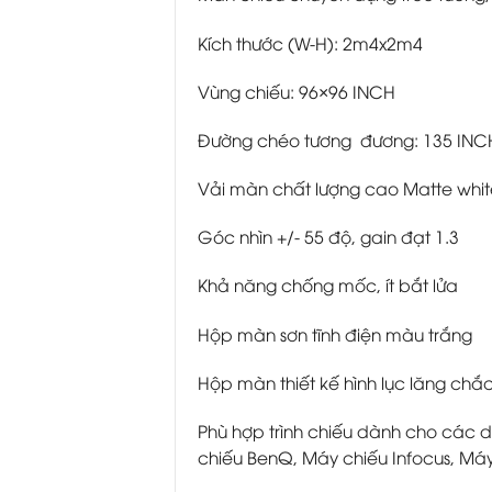
Kích thước (W-H): 2m4x2m4
Vùng chiếu: 96×96 INCH
Đường chéo tương đương: 135 INC
Vải màn chất lượng cao Matte whit
Góc nhìn +/- 55 độ, gain đạt 1.3
Khả năng chống mốc, ít bắt lửa
Hộp màn sơn tĩnh điện màu trắng
Hộp màn thiết kế hình lục lăng chắ
Phù hợp trình chiếu dành cho các d
chiếu BenQ, Máy chiếu Infocus, Má