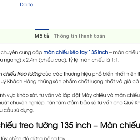
Dalite
Mô tả
Thông tin thanh toán
chuyên cung cấp
màn chiếu kéo tay 135 inch
– màn chiếu 
u ngang) x 2.4m (chiều cao), tỷ lệ màn chiếu là 1:1.
 chiếu treo tường
của các thương hiệu phổ biến nhất triên t
ý Khách Hàng những sản phẩm chất lượng nhất và giá cả 
ĩnh vực khảo sát, tư vấn và lắp đặt Máy chiếu và màn chiếu 
ỹ thuật chuyên nghiệp, tận tâm đảm bảo sẽ tư vấn cho Quý
hu cầu sử dụng.
iếu treo tường 135 inch – Màn chiếu
 tùy chỉnh độ dừng bằng tay