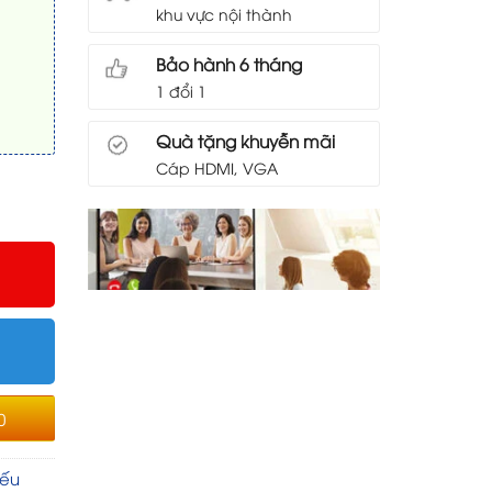
khu vực nội thành
Bảo hành 6 tháng
1 đổi 1
Quà tặng khuyễn mãi
Cáp HDMI, VGA
0
iếu