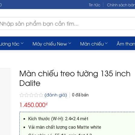
0
Tin tức
Chính sách bá
m
ếm:
tương tác
Máy chiếu New
Màn chiếu
Âm tha
Màn chiếu treo tường 135 inch
Dalite
(đánh giá)
0
đã bán
Được
1.450.000
₫
xếp
hạng
0
Kích thước (W-H): 2.4×2.4 mét
5
sao
Vải màn chất lượng cao Matte white