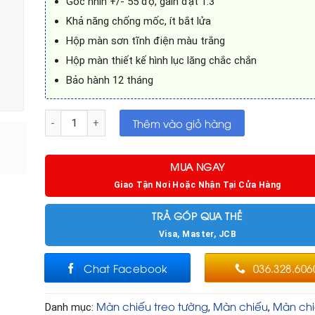
Góc nhìn +/- 55 độ, gain đạt 1.3
Khả năng chống mốc, ít bắt lửa
Hộp màn sơn tĩnh điện màu trắng
Hộp màn thiết kế hình lục lăng chắc chắn
Bảo hành 12 tháng
Màn chiếu treo tường 135 inch Dalite số lượng
Thêm vào giỏ hàng
MUA NGAY
Giao Tận Nơi Hoặc Nhận Tại Cửa Hàng
TRẢ GÓP QUA THẺ
Visa, Master, JCB
Chat Facebook
036.328.606
Màn chiếu treo tường
Màn chiếu
Màn ch
Danh mục:
,
,