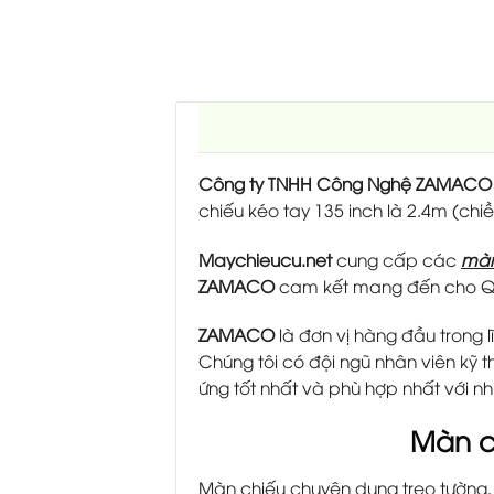
Công ty TNHH Công Nghệ ZAMACO
chiếu kéo tay 135 inch là 2.4m (chiề
Maychieucu.net
cung cấp các
màn
ZAMACO
cam kết mang đến cho Qu
ZAMACO
là đơn vị hàng đầu trong l
Chúng tôi có đội ngũ nhân viên k
ứng tốt nhất và phù hợp nhất với n
Màn ch
Màn chiếu chuyên dụng treo tường,