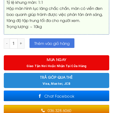
Tỷ lệ khung màn: 1:1
Hộp màn hình lục lăng chắc chắn, màn có viền đen
bao quanh giúp tránh được việc phán tán ánh sáng,
tăng độ tập trung tối đa cho người xem.
Trọng lượng: ~ 10kg
Màn chiếu 3 chân 120 inch số lượng
Thêm vào giỏ hàng
MUA NGAY
Giao Tận Nơi Hoặc Nhận Tại Cửa Hàng
TRẢ GÓP QUA THẺ
Visa, Master, JCB
Chat Facebook
036.328.6060