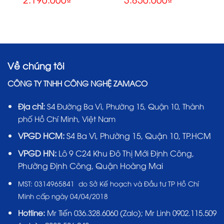
Về chúng tôi
CÔNG TY TNHH CÔNG NGHỆ ZAMACO
Địa chỉ:
S4 Đường Ba Vì, Phường 15, Quận 10, Thành
phố Hồ Chí Minh, Việt Nam
VPGD HCM:
S4 Ba Vì, Phường 15, Quận 10, TP.HCM
VPGD HN:
Lô 9 C24 Khu Đô Thị Mới Định Công,
Phường Định Công, Quận Hoàng Mai
MST:
0314965841 do Sở Kế hoạch và Đầu tư TP Hồ Chí
Minh cấp ngày 04/04/2018
Hotline:
Mr Tiến
036.328.6060
(Zalo); Mr Linh 0902.115.509