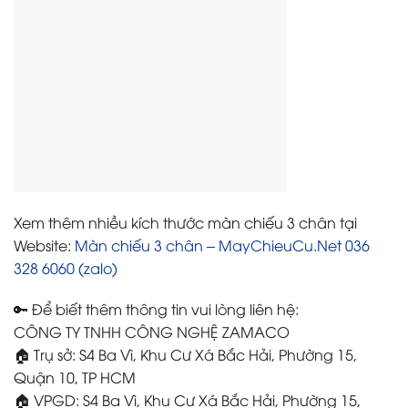
Xem thêm nhiều kích thước màn chiếu 3 chân tại
Website:
Màn chiếu 3 chân – MayChieuCu.Net 036
328 6060 (zalo)
🔑 Để biết thêm thông tin vui lòng liên hệ:
CÔNG TY TNHH CÔNG NGHỆ ZAMACO
🏠 Trụ sở: S4 Ba Vì, Khu Cư Xá Bắc Hải, Phường 15,
Quận 10, TP HCM
🏠 VPGD: S4 Ba Vì, Khu Cư Xá Bắc Hải, Phường 15,