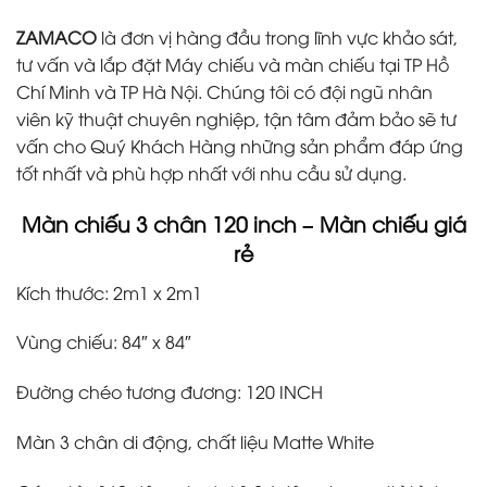
ZAMACO
là đơn vị hàng đầu trong lĩnh vực khảo sát,
tư vấn và lắp đặt Máy chiếu và màn chiếu tại TP Hồ
Chí Minh và TP Hà Nội. Chúng tôi có đội ngũ nhân
viên kỹ thuật chuyên nghiệp, tận tâm đảm bảo sẽ tư
vấn cho Quý Khách Hàng những sản phẩm đáp ứng
tốt nhất và phù hợp nhất với nhu cầu sử dụng.
Màn chiếu 3 chân 120 inch – Màn chiếu giá
rẻ
Kích thước: 2m1 x 2m1
Vùng chiếu: 84″ x 84″
Đường chéo tương đương: 120 INCH
Màn 3 chân di động, chất liệu Matte White