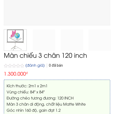
Màn chiếu 3 chân 120 inch
(đánh giá)
0
đã bán
Được
1.300.000
₫
xếp
hạng
0
Kích thước: 2m1 x 2m1
5
Vùng chiếu: 84″ x 84″
sao
Đường chéo tương đương: 120 INCH
Màn 3 chân di động, chất liệu Matte White
Góc nhìn 160 độ, gain đạt 1.2