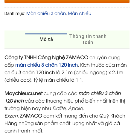
Màn chiếu 3 chân
Màn chiếu
Danh mục:
,
Thông tin thanh
Mô tả
toán
Công ty TNHH Công Nghệ ZAMACO
chuyên cung
cấp
màn chiếu 3 chân 120 inch
. Kích thước của màn
chiếu 3 chân 120 inch là 2.1m (chiều ngang) x 2.1m
(chiều cao), tỷ lệ màn chiếu là 1:1.
Maychieucu.net
cung cấp các
màn chiếu 3 chân
120 inch
của các thương hiệu phổ biến nhất triên thị
trường hiện nay như
Dalite, Apollo,
Exzen
.
ZAMACO
cam kết mang đến cho Quý Khách
Hàng những sản phẩm chất lượng nhất và giá cả
cạnh tranh nhất.