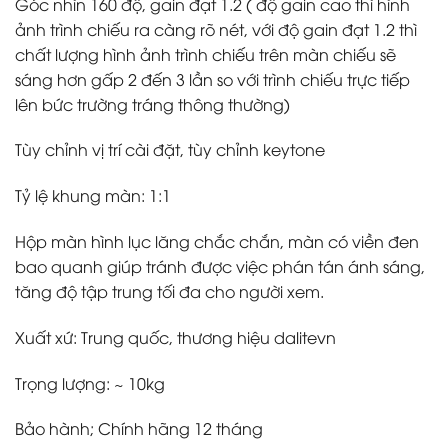
Góc nhìn 160 độ, gain đạt 1.2 ( độ gain cao thì hình
ảnh trình chiếu ra càng rõ nét, với độ gain đạt 1.2 thì
chất lượng hình ảnh trình chiếu trên màn chiếu sẽ
sáng hơn gấp 2 đến 3 lần so với trình chiếu trực tiếp
lên bức trường tráng thông thường)
Tùy chỉnh vị trí cài đặt, tùy chỉnh keytone
Tỷ lệ khung màn: 1:1
Hộp màn hình lục lăng chắc chắn, màn có viền đen
bao quanh giúp tránh được việc phán tán ánh sáng,
tăng độ tập trung tối đa cho người xem.
Xuất xứ: Trung quốc, thương hiệu dalitevn
Trọng lượng: ~ 10kg
Bảo hành; Chính hãng 12 tháng