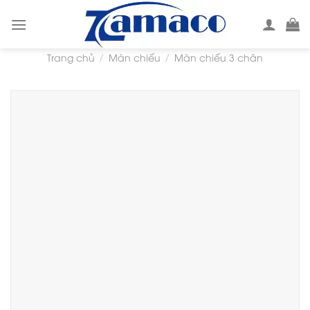
Skip
to
content
Trang chủ
Màn chiếu
Màn chiếu 3 chân
/
/