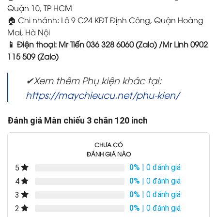
Quận 10, TP HCM
🏠 Chi nhánh: Lô 9 C24 KĐT Định Công, Quận Hoàng
Mai, Hà Nội
📱 Điện thoại: Mr Tiến 036 328 6060 (Zalo) /Mr Linh 0902
115 509 (Zalo)
✔Xem thêm Phụ kiện khác tại:
https://maychieucu.net/phu-kien/
Đánh giá Màn chiếu 3 chân 120 inch
CHƯA CÓ
ĐÁNH GIÁ NÀO
0%
| 0 đánh giá
5
0%
| 0 đánh giá
4
0%
| 0 đánh giá
3
0%
| 0 đánh giá
2