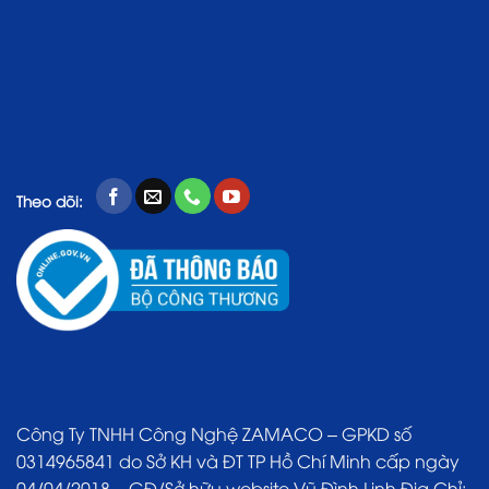
Theo dõi:
Công Ty TNHH Công Nghệ ZAMACO – GPKD số
0314965841 do Sở KH và ĐT TP Hồ Chí Minh cấp ngày
04/04/2018 – GĐ/Sở hữu website Vũ Đình Linh Địa Chỉ: