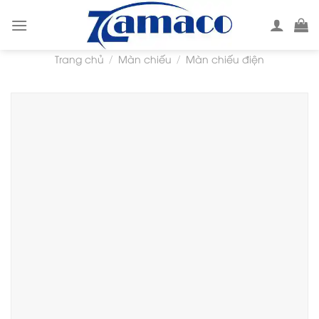
Skip
to
content
Trang chủ
Màn chiếu
Màn chiếu điện
/
/