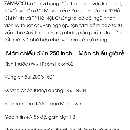
ZAMACO
là đơn vị hàng đầu trong lĩnh vực khảo sát,
tư vấn và lắp đặt Máy chiếu và màn chiếu tại TP Hồ
Chí Minh và TP Hà Nội. Chúng tôi có đội ngũ nhân
viên kỹ thuật chuyên nghiệp, tận tâm đảm bảo sẽ tư
vấn cho Quý Khách Hàng những sản phẩm đáp ứng
tốt nhất và phù hợp nhất với nhu cầu sử dụng.
Màn chiếu điện 250 inch – Màn chiếu giá rẻ
Kích thước (W x H): 5m1 x 3m82
Vùng chiếu: 200″x150″
Đường chéo tương đương: 250 INCH
Vải màn chất lượng cao Matte white
Góc nhìn +/- 55 độ, gain đạt 1.3
Khả năng chống mốc, ít bắt lửa, không bị rách viền