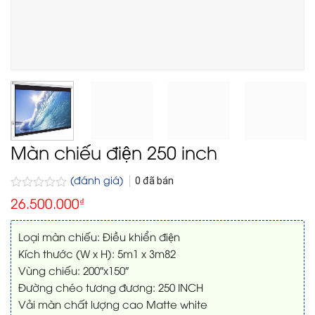
Màn chiếu điện 250 inch
(đánh giá)
0
đã bán
Được
26.500.000
₫
xếp
hạng
0
Loại màn chiếu: Điều khiển điện
5
Kích thước (W x H): 5m1 x 3m82
sao
Vùng chiếu: 200″x150″
Đường chéo tương đương: 250 INCH
Vải màn chất lượng cao Matte white