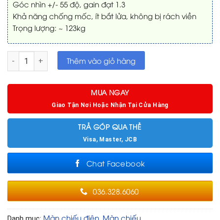
Góc nhìn +/- 55 độ, gain đạt 1.3
Khả năng chống mốc, ít bắt lửa, không bị rách viền
Trọng lượng: ~ 123kg
Màn chiếu điện 250 inch số lượng
Thêm vào giỏ hàng
MUA NGAY
Giao Tận Nơi Hoặc Nhận Tại Cửa Hàng
TRẢ GÓP QUA THẺ
Visa, Master, JCB
Chat Facebook
036.328.6060
Màn chiếu điện
Màn chiếu
Danh mục:
,