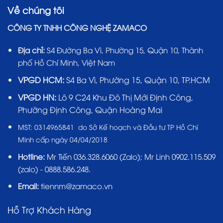
Về chúng tôi
CÔNG TY TNHH CÔNG NGHỆ ZAMACO
Địa chỉ:
S4 Đường Ba Vì, Phường 15, Quận 10, Thành
phố Hồ Chí Minh, Việt Nam
VPGD HCM:
S4 Ba Vì, Phường 15, Quận 10, TP.HCM
VPGD HN:
Lô 9 C24 Khu Đô Thị Mới Định Công,
Phường Định Công, Quận Hoàng Mai
MST:
0314965841 do Sở Kế hoạch và Đầu tư TP Hồ Chí
Minh cấp ngày 04/04/2018
Hotline:
Mr Tiến
036.328.6060
(Zalo); Mr Linh 0902.115.509
(zalo) - 0888.586.248.
Email:
tiennm@zamaco.vn
Hỗ Trợ Khách Hàng