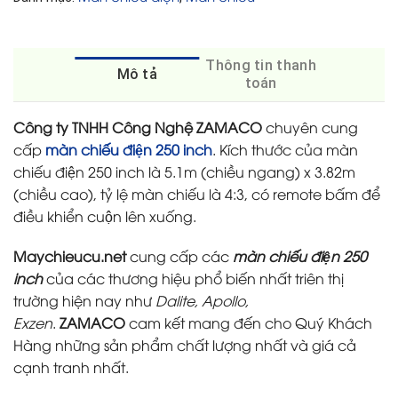
Thông tin thanh
Mô tả
toán
Công ty TNHH Công Nghệ ZAMACO
chuyên cung
cấp
màn chiếu điện 250 inch
. Kích thước của màn
chiếu điện 250 inch là 5.1m (chiều ngang) x 3.82m
(chiều cao), tỷ lệ màn chiếu là 4:3, có remote bấm để
điều khiển cuộn lên xuống.
Maychieucu.net
cung cấp các
màn chiếu điện 250
inch
của các thương hiệu phổ biến nhất triên thị
trường hiện nay như
Dalite, Apollo,
Exzen
.
ZAMACO
cam kết mang đến cho Quý Khách
Hàng những sản phẩm chất lượng nhất và giá cả
cạnh tranh nhất.