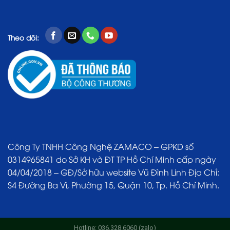
Theo dõi:
Công Ty TNHH Công Nghệ ZAMACO – GPKD số
0314965841 do Sở KH và ĐT TP Hồ Chí Minh cấp ngày
04/04/2018 – GĐ/Sở hữu website Vũ Đình Linh Địa Chỉ:
S4 Đường Ba Vì, Phường 15, Quận 10, Tp. Hồ Chí Minh.
Hotline: 036.328.6060 (zalo)