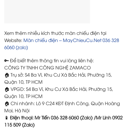
Xem thêm nhiều kích thước màn chiếu điện tại
Website:
Màn chiếu điện – MayChieuCu.Net 036 328
6060 (zalo)
🔑 Để biết thêm thông tin vui lòng liên hệ:
CÔNG TY TNHH CÔNG NGHỆ ZAMACO
🏠 Trụ sở: S4 Ba Vì, Khu Cư Xá Bắc Hải, Phường 15,
Quận 10, TP HCM
🏠 VPGD: S4 Ba Vì, Khu Cư Xá Bắc Hải, Phường 15,
Quận 10, TP HCM
🏠 Chi nhánh: Lô 9 C24 KĐT Định Công, Quận Hoàng
Mai, Hà Nội
📱 Điện thoại: Mr Tiến 036 328 6060 (Zalo) /Mr Linh 0902
115 509 (Zalo)