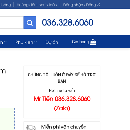
n hàng
Hướng dẫn thanh toán
Đăng nhập / Đăng ký
036.328.6060
nh
Phụ kiện
Dự án
Giỏ hàng
cm
CHÚNG TÔI LUÔN Ở ĐÂY ĐỂ HỖ TRỢ
BẠN
Hotline tư vấn
Mr Tiến 036.328.6060
(Zalo)
Miễn phí vận chuyển