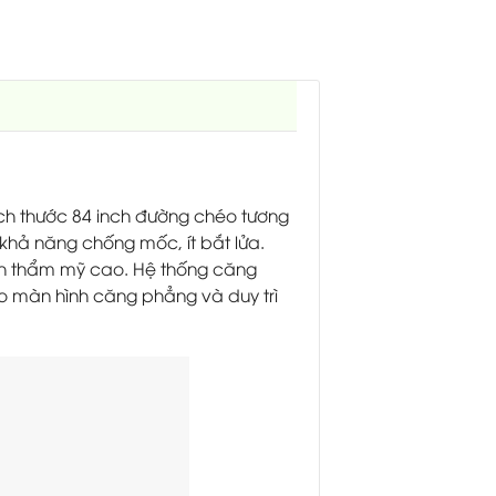
ch thước 84 inch đường chéo tương
khả năng chống mốc, ít bắt lửa.
ính thẩm mỹ cao. Hệ thống căng
o màn hình căng phẳng và duy trì