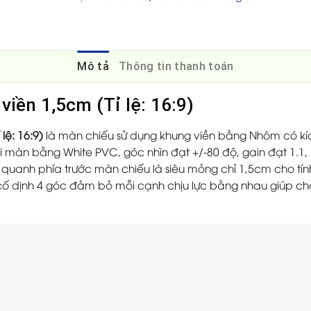
Mô tả
Thông tin thanh toán
iền 1,5cm (Tỉ lệ: 16:9)
 lệ: 16:9)
là màn chiếu sử dụng khung viền bằng Nhôm có kí
 màn bằng White PVC, góc nhìn đạt +/-80 độ, gain đạt 1.1, 
ng quanh phía trước màn chiếu là siêu mỏng chỉ 1,5cm cho t
 cố dịnh 4 góc đảm bỏ mỗi cạnh chịu lực bằng nhau giúp ch