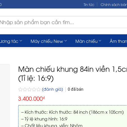
0
Tin tức
Chính sách bá
m
ếm:
tương tác
Máy chiếu New
Màn chiếu
Âm tha
Màn chiếu khung 84in viền 1,5
(Tỉ lệ: 16:9)
(đánh giá)
0
đã bán
Được
3.400.000
₫
xếp
hạng
0
– Kích thước: Kích thước: 84 inch (186cm x 105cm)
5
– Tỷ lệ khung hình: 16:9
sao
– Chất liệu khung, viền: Nhôm