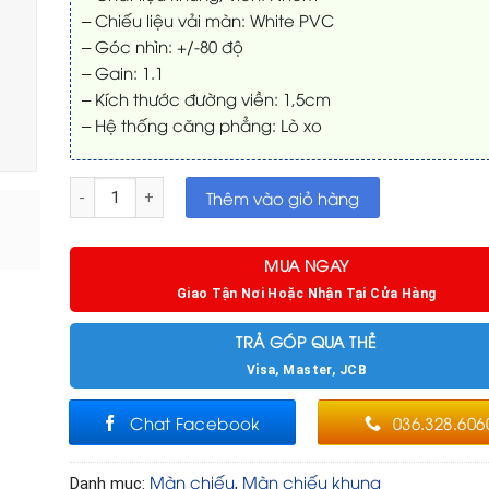
– Chiếu liệu vải màn: White PVC
– Góc nhìn: +/-80 độ
– Gain: 1.1
– Kích thước đường viền: 1,5cm
– Hệ thống căng phẳng: Lò xo
Màn chiếu khung 84in viền 1,5cm (Tỉ lệ: 16:9) số lượng
Thêm vào giỏ hàng
MUA NGAY
Giao Tận Nơi Hoặc Nhận Tại Cửa Hàng
TRẢ GÓP QUA THẺ
Visa, Master, JCB
Chat Facebook
036.328.606
Màn chiếu
Màn chiếu khung
Danh mục:
,