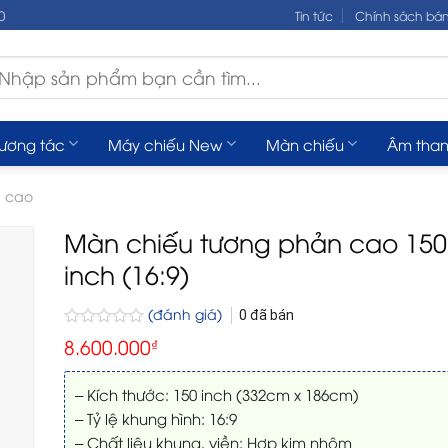
0
Tin tức
Chính sách bá
m
ếm:
tương tác
Máy chiếu New
Màn chiếu
Âm tha
n cao
Màn chiếu tương phản cao 150
inch (16:9)
(đánh giá)
0
đã bán
Được
8.600.000
₫
xếp
hạng
0
– Kích thước: 150 inch (332cm x 186cm)
5
– Tỷ lệ khung hình: 16:9
sao
– Chất liệu khung, viền: Hợp kim nhôm