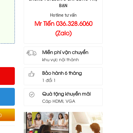
BẠN
Hotline tư vấn
Mr Tiến 036.328.6060
(Zalo)
Miễn phí vận chuyển
khu vực nội thành
Bảo hành 6 tháng
1 đổi 1
Quà tặng khuyễn mãi
Cáp HDMI, VGA
0