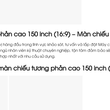
hản cao 150 inch (16:9) – Màn chiế
vị hàng đầu trong lĩnh vực khảo sát, tư vấn và lắp đặt Máy c
ội ngũ nhân viên kỹ thuật chuyên nghiệp, tận tâm đảm bảo 
hợp nhất với nhu cầu sử dụng.
màn chiếu tương phản cao 150 inch (