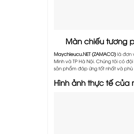
Màn chiếu tương p
Maychieucu.NET (ZAMACO)
là đơn 
Minh và TP Hà Nội. Chúng tôi có đ
sản phẩm đáp ứng tốt nhất và phù 
Hình ảnh thực tế của 