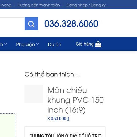
n hàng
Hướng dẫn thanh toán
Đăng nhập / Đăng ký
036.328.6060
nh
Phụ kiện
Dự án
Giỏ hàng
Có thể bạn thích…
Màn chiếu
khung PVC 150
inch (16:9)
3.050.000
₫
CHÚNG TÔI LUÔN Ở ĐÂY ĐỂ HỖ TRỢ