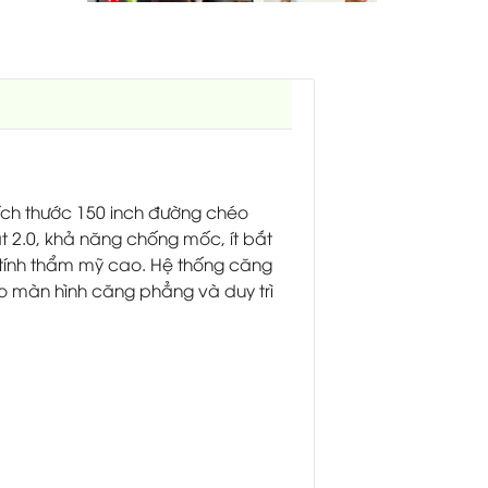
ích thước 150 inch đường chéo
 2.0, khả năng chống mốc, ít bắt
o tính thẩm mỹ cao. Hệ thống căng
o màn hình căng phẳng và duy trì