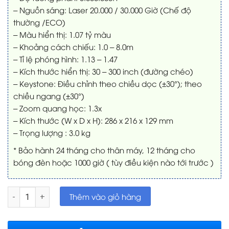
– Nguồn sáng: Laser 20.000 / 30.000 Giờ (Chế độ
thường /ECO)
– Màu hiển thị: 1.07 tỷ màu
– Khoảng cách chiếu: 1.0 – 8.0m
– Tỉ lệ phóng hình: 1.13 – 1.47
– Kích thước hiển thị: 30 – 300 inch (đường chéo)
– Keystone: Điều chỉnh theo chiều dọc (±30°); theo
chiều ngang (±30°)
– Zoom quang học: 1.3x
– Kích thước (W x D x H): 286 x 216 x 129 mm
– Trọng lượng : 3.0 kg
* Bảo hành 24 tháng cho thân máy, 12 tháng cho
bóng đèn hoặc 1000 giờ ( tùy điều kiện nào tới trước )
Viewsonic LS740HD máy chiếu Full HD Laser số lượng
Thêm vào giỏ hàng