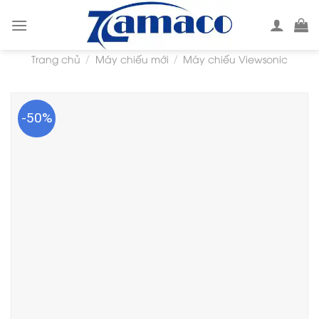
Skip
to
content
Trang chủ
Máy chiếu mới
Máy chiếu Viewsonic
/
/
-50%