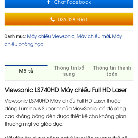
Chat Facebook
036.328.6060
Máy chiếu Viewsonic
Máy chiếu mới
Máy
Danh mục:
,
,
chiếu phòng học
Thông tin bổ
Thông tin thanh
Mô tả
sung
toán
Viewsonic LS740HD Máy chiếu Full HD Laser
Viewsonic LS740HD Máy chiếu Full HD Laser thuộc
dòng Luminous Superior của ViewSonic, có độ sáng
cao không bóng đèn được thiết kế cho không gian
thương mại và giáo dục.
Với việc áp dụng công nghệ laser lân quang thế hệ