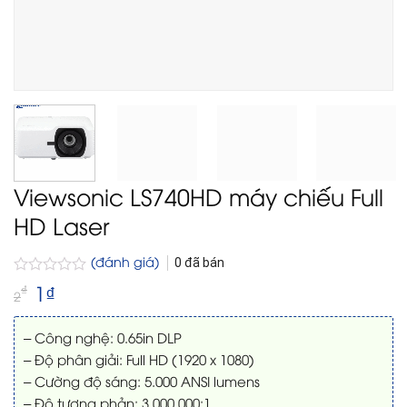
Viewsonic LS740HD máy chiếu Full
HD Laser
(đánh giá)
0
đã bán
Được
Giá
1
₫
Giá
₫
2
gốc
hiện
xếp
là:
tại
hạng
2₫.
là:
0
– Công nghệ: 0.65in DLP
1₫.
5
– Độ phân giải: Full HD (1920 x 1080)
sao
– Cường độ sáng: 5.000 ANSI lumens
– Độ tương phản: 3.000.000:1