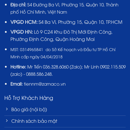
Địa chỉ:
S4 Đường Ba Vì, Phường 15, Quận 10, Thành
phố Hồ Chí Minh, Việt Nam
VPGD HCM:
S4 Ba Vì, Phường 15, Quận 10, TP.HCM
VPGD HN:
Lô 9 C24 Khu Đô Thị Mới Định Công,
Phường Định Công, Quận Hoàng Mai
MST:
0314965841 do Sở Kế hoạch và Đầu tư TP Hồ Chí
Minh cấp ngày 04/04/2018
Hotline:
Mr Tiến
036.328.6060
(Zalo); Mr Linh 0902.115.509
(zalo) - 0888.586.248.
Email:
tiennm@zamaco.vn
Hỗ Trợ Khách Hàng
Báo giá (nội bộ)
Chính sách bảo mật