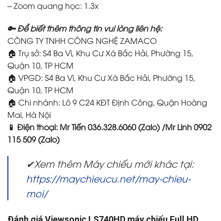
– Zoom quang học: 1.3x
🔑 Để biết thêm thông tin vui lòng liên hệ:
CÔNG TY TNHH CÔNG NGHỆ ZAMACO
🏠 Trụ sở: S4 Ba Vì, Khu Cư Xá Bắc Hải, Phường 15,
Quận 10, TP HCM
🏠 VPGD: S4 Ba Vì, Khu Cư Xá Bắc Hải, Phường 15,
Quận 10, TP HCM
🏠 Chi nhánh: Lô 9 C24 KĐT Định Công, Quận Hoàng
Mai, Hà Nội
📱 Điện thoại: Mr Tiến 036.328.6060 (Zalo) /Mr Linh 0902
115 509 (Zalo)
✔Xem thêm Máy chiếu mới khác tại:
https://maychieucu.net/may-chieu-
moi/
Đánh giá Viewsonic LS740HD máy chiếu Full HD