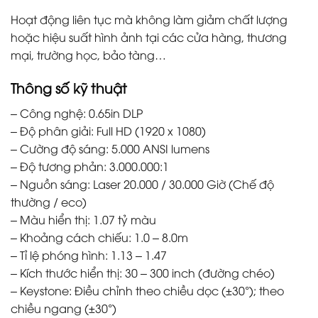
Hoạt động liên tục mà không làm giảm chất lượng
hoặc hiệu suất hình ảnh tại các cửa hàng, thương
mại, trường học, bảo tàng…
Thông số kỹ thuật
– Công nghệ: 0.65in DLP
– Độ phân giải: Full HD (1920 x 1080)
– Cường độ sáng: 5.000 ANSI lumens
– Độ tương phản: 3.000.000:1
– Nguồn sáng: Laser 20.000 / 30.000 Giờ (Chế độ
thường / eco)
– Màu hiển thị: 1.07 tỷ màu
– Khoảng cách chiếu: 1.0 – 8.0m
– Tỉ lệ phóng hình: 1.13 – 1.47
– Kích thước hiển thị: 30 – 300 inch (đường chéo)
– Keystone: Điều chỉnh theo chiều dọc (±30°); theo
chiều ngang (±30°)