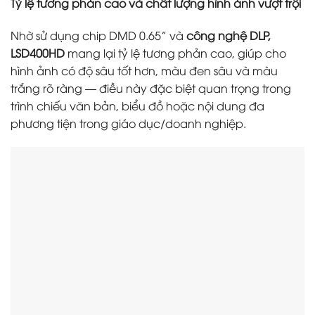
Tỷ lệ tương phản cao và chất lượng hình ảnh vượt trội
Nhờ sử dụng chip DMD 0.65” và
công nghệ DLP,
LSD400HD
mang lại tỷ lệ tương phản cao, giúp cho
hình ảnh có độ sâu tốt hơn, màu đen sâu và màu
trắng rõ ràng — điều này đặc biệt quan trọng trong
trình chiếu văn bản, biểu đồ hoặc nội dung đa
phương tiện trong giáo dục/doanh nghiệp.