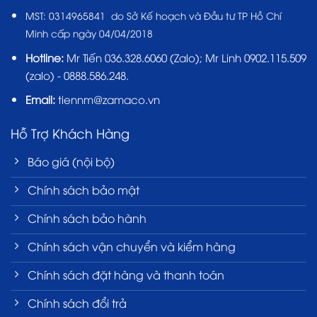
MST:
0314965841 do Sở Kế hoạch và Đầu tư TP Hồ Chí
Minh cấp ngày 04/04/2018
Hotline:
Mr Tiến
036.328.6060
(Zalo); Mr Linh 0902.115.509
(zalo) - 0888.586.248.
Email:
tiennm@zamaco.vn
Hỗ Trợ Khách Hàng
Báo giá (nội bộ)
Chính sách bảo mật
Chính sách bảo hành
Chính sách vận chuyển và kiểm hàng
Chính sách đặt hàng và thanh toán
Chính sách đổi trả