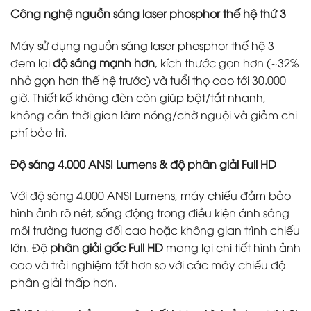
Công nghệ nguồn sáng laser phosphor thế hệ thứ 3
Máy sử dụng nguồn sáng laser phosphor thế hệ 3
đem lại
độ sáng mạnh hơn
, kích thước gọn hơn (~32%
nhỏ gọn hơn thế hệ trước) và tuổi thọ cao tới 30.000
giờ. Thiết kế không đèn còn giúp bật/tắt nhanh,
không cần thời gian làm nóng/chờ nguội và giảm chi
phí bảo trì.
Độ sáng 4.000 ANSI Lumens & độ phân giải Full HD
Với độ sáng 4.000 ANSI Lumens, máy chiếu đảm bảo
hình ảnh rõ nét, sống động trong điều kiện ánh sáng
môi trường tương đối cao hoặc không gian trình chiếu
lớn. Độ
phân giải gốc Full HD
mang lại chi tiết hình ảnh
cao và trải nghiệm tốt hơn so với các máy chiếu độ
phân giải thấp hơn.