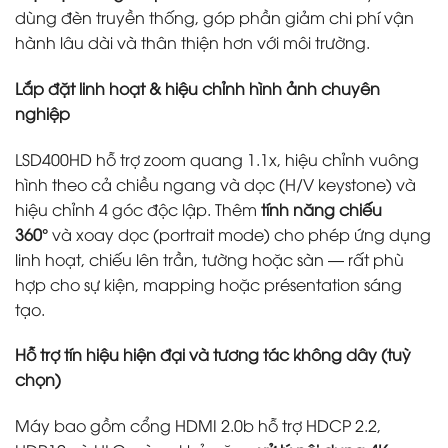
dùng đèn truyền thống, góp phần giảm chi phí vận
hành lâu dài và thân thiện hơn với môi trường.
Lắp đặt linh hoạt & hiệu chỉnh hình ảnh chuyên
nghiệp
LSD400HD hỗ trợ zoom quang 1.1x, hiệu chỉnh vuông
hình theo cả chiều ngang và dọc (H/V keystone) và
hiệu chỉnh 4 góc độc lập. Thêm
tính năng chiếu
360°
và xoay dọc (portrait mode) cho phép ứng dụng
linh hoạt, chiếu lên trần, tường hoặc sàn — rất phù
hợp cho sự kiện, mapping hoặc présentation sáng
tạo.
Hỗ trợ tín hiệu hiện đại và tương tác không dây (tuỳ
chọn)
Máy bao gồm cổng HDMI 2.0b hỗ trợ HDCP 2.2,