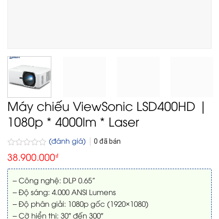
Máy chiếu ViewSonic LSD400HD |
1080p * 4000lm * Laser
(đánh giá)
0
đã bán
Được
38.900.000
₫
xếp
hạng
0
– Công nghệ: DLP 0.65”
5
– Độ sáng: 4.000 ANSI Lumens
sao
– Độ phân giải: 1080p gốc (1920×1080)
– Cỡ hiển thị: 30″ đến 300″