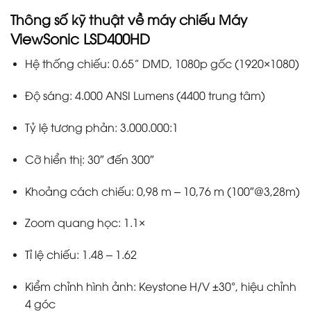
Thông số kỹ thuật
về máy chiếu Máy
ViewSonic LSD400HD
Hệ thống chiếu: 0.65” DMD, 1080p gốc (1920×1080)
Độ sáng: 4.000 ANSI Lumens (4400 trung tâm)
Tỷ lệ tương phản: 3.000.000:1
Cỡ hiển thị: 30″ đến 300″
Khoảng cách chiếu: 0,98 m – 10,76 m (100″@3,28m)
Zoom quang học: 1.1×
Tỉ lệ chiếu: 1.48 – 1.62
Kiểm chỉnh hình ảnh: Keystone H/V ±30°, hiệu chỉnh
4 góc