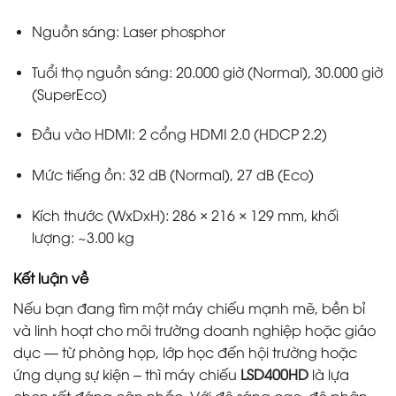
Nguồn sáng: Laser phosphor
Tuổi thọ nguồn sáng: 20.000 giờ (Normal), 30.000 giờ
(SuperEco)
Đầu vào HDMI: 2 cổng HDMI 2.0 (HDCP 2.2)
Mức tiếng ồn: 32 dB (Normal), 27 dB (Eco)
Kích thước (WxDxH): 286 × 216 × 129 mm, khối
lượng: ~3.00 kg
Kết luận
về
Nếu bạn đang tìm một máy chiếu mạnh mẽ, bền bỉ
và linh hoạt cho môi trường doanh nghiệp hoặc giáo
dục — từ phòng họp, lớp học đến hội trường hoặc
ứng dụng sự kiện – thì máy chiếu
LSD400HD
là lựa
chọn rất đáng cân nhắc. Với độ sáng cao, độ phân