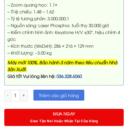
– Zoom quang học: 1.1×
– Tỉ lệ chiếu: 1.48 – 1.62
– Tỷ lệ tương phản: 3.000.000:1
– Nguồn sáng: Laser Phosphor, tuổi thọ 30.000 giờ
– Kiểm chỉnh hình ảnh: Keystone H/V ±30°, hiệu chỉnh 4
góc
– Kích thước (WxDxH): 286 × 216 × 129 mm
– Khối lượng: ~3.00 kg
Máy mới 100%, Bảo hành 3 năm theo tiêu chuẩn Nhà
Sản Xuất.
Giá tốt Vui lòng liên hệ:
036.328.6060
Máy chiếu ViewSonic LSD400HD | 1080p * 4000lm * Laser số l
Thêm vào giỏ hàng
MUA NGAY
Giao Tận Nơi Hoặc Nhận Tại Cửa Hàng