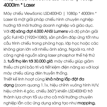
4000lm * Laser
Máy chiếu ViewSonic LSD400HD | 1080p * 4000lm *
Laser là một giải pháp chiếu hình chuyên nghiệp
hướng tới môi trường doanh nghiệp và giáo dục.
Với
độ sáng đạt 4.000 ANSI Lumens
và độ phân giải
gốc Full HD (1920×1080), sản phẩm đáp ứng tốt nhu
cầu trình chiếu trong phòng họp, lớp học hoặc các
không gian lớn với nhiều ánh sáng. Ngoài ra, nhờ
công nghệ nguồn sáng laser phosphor thế hệ thứ
3,
tuổi thọ lên tới 30.000 giờ
, máy chiếu giúp giảm
thiểu chi phí bảo trì và tiết kiệm điện năng so với loại
máy chiếu dùng đèn truyền thống.
Thiết kế linh hoạt cùng
khả năng lắp đặt đa
dạng
(zoom quang 1.1x, hiệu chỉnh vuông hình H/V,
hiệu chỉnh 4 góc, chiếu 360°) khiến LSD400HD trở
thành lựa chọn tối ưu cho cả môi trường chuyên
nghiệp lẫn các ứng dụng sáng tạo như
mapping,