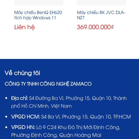
Máy chiếu BenQ EH620
Máy chiếu 8K JVC DLA-
tích hợp Windows 11
NZ7
Liên hệ
369.000.000
₫
Về chúng tôi
CÔNG TY TNHH CÔNG NGHỆ ZAMACO
Địa chỉ:
S4 Đường Ba Vì, Phường 15, Quận 10, Thành
phố Hồ Chí Minh, Việt Nam
VPGD HCM:
S4 Ba Vì, Phường 15, Quận 10, TP.HCM
VPGD HN:
Lô 9 C24 Khu Đô Thị Mới Định Công,
Phường Định Công, Quận Hoàng Mai