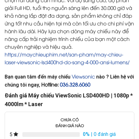
giải Full HD, tuổi thọ nguồn sáng lên đến 30.000 giờ và
khả năng lắp đặt đa dạng, sản phẩm không chỉ đáp
ứng tốt nhu cầu hiện tại mà còn tối ưu cho chi phí vận
hành lâu dài. Hãy lựa chọn dòng máy chiếu này để
nâng cấp trải nghiệm trình chiếu của bạn một cách
chuyên nghiệp và hiệu quả.
https://maychieuphim.net/san-pham/may-chieu-
laser-viewsonic-lsd400hd-do-sang-4-000-ansi-lumens/
Viewsonic
Bạn quan tâm đến máy chiếu
nào ? Liên hệ với
Hotline:
036.328.6060
chúng tôi ngay,
Đánh giá Máy chiếu ViewSonic LSD400HD | 1080p *
4000lm * Laser
CHƯA CÓ
ĐÁNH GIÁ NÀO
0%
| 0 đánh giá
5