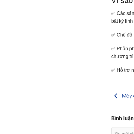
Vì sao
✅ Các sản
bất kỳ linh
✅ Chế độ b
✅ Phân phố
chương trì
✅ Hỗ trợ n
Máy c
Bình luận