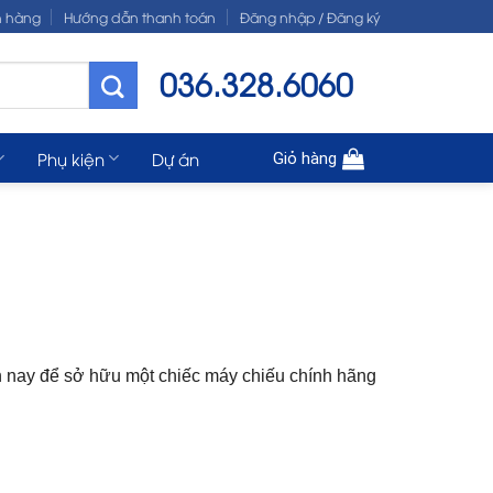
n hàng
Hướng dẫn thanh toán
Đăng nhập / Đăng ký
036.328.6060
Phụ kiện
Dự án
Giỏ hàng
n nay để sở hữu một chiếc máy chiếu chính hãng