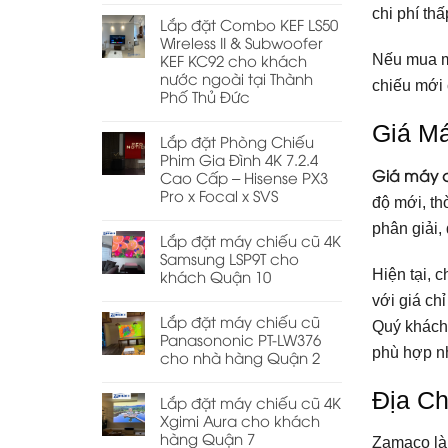
chi phí thấ
Lắp đặt Combo KEF LS50
Wireless II & Subwoofer
KEF KC92 cho khách
Nếu mua má
nước ngoài tại Thành
chiếu mới
Phố Thủ Đức
Giá M
Lắp đặt Phòng Chiếu
Phim Gia Đình 4K 7.2.4
Giá máy 
Cao Cấp – Hisense PX3
Pro x Focal x SVS
độ mới, th
phân giải
Lắp đặt máy chiếu cũ 4K
Samsung LSP9T cho
Hiện tại, 
khách Quận 10
với giá ch
Lắp đặt máy chiếu cũ
Quý khách
Panasononic PT-LW376
phù hợp n
cho nhà hàng Quận 2
Địa Ch
Lắp đặt máy chiếu cũ 4K
Xgimi Aura cho khách
hàng Quận 7
Zamaco là 