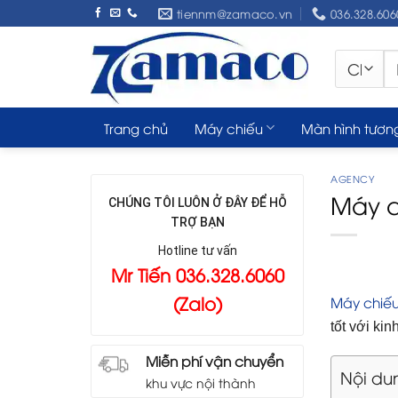
Skip
tiennm@zamaco.vn
036.328.606
to
content
Tì
ki
Trang chủ
Máy chiếu
Màn hình tươn
AGENCY
Máy c
CHÚNG TÔI LUÔN Ở ĐÂY ĐỂ HỖ
TRỢ BẠN
Hotline tư vấn
Mr Tiến 036.328.6060
(Zalo)
Máy chiế
tốt với kin
Miễn phí vận chuyển
Nội du
khu vực nội thành