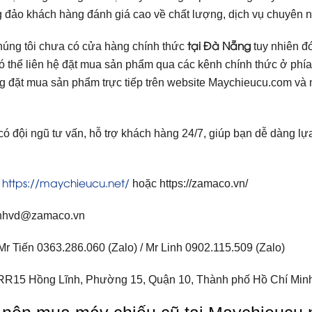
đảo khách hàng đánh giá cao về chất lượng, dịch vụ chuyên n
tại Đà Nẵng
chúng tôi chưa có cửa hàng chính thức
tuy nhiên đó
ó thể liên hệ đặt mua sản phẩm qua các kênh chính thức ở phí
g đặt mua sản phẩm trực tiếp trên website Maychieucu.com và 
có đội ngũ tư vấn, hỗ trợ khách hàng 24/7, giúp bạn dễ dàng 
https://maychieucu.net/
:
hoặc https://zamaco.vn/
linhvd@zamaco.vn
 Mr Tiến 0363.286.060 (Zalo) / Mr Linh 0902.115.509 (Zalo)
: RR15 Hồng Lĩnh, Phường 15, Quận 10, Thành phố Hồ Chí Min