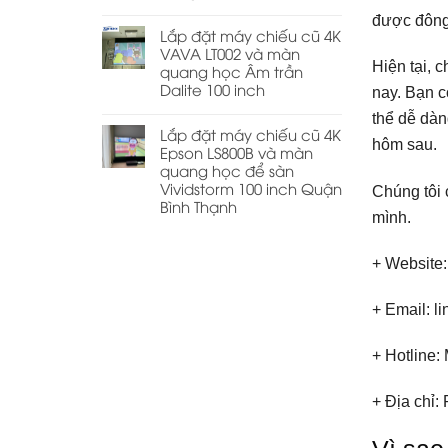
được đông 
Lắp đặt máy chiếu cũ 4K
VAVA LT002 và màn
Hiện tại, 
quang học Âm trần
Dalite 100 inch
nay. Bạn c
thể dễ dàn
Lắp đặt máy chiếu cũ 4K
hôm sau.
Epson LS800B và màn
quang học để sàn
Vividstorm 100 inch Quận
Chúng tôi 
Bình Thạnh
mình.
+ Website
+ Email: 
+ Hotline:
+ Địa chỉ