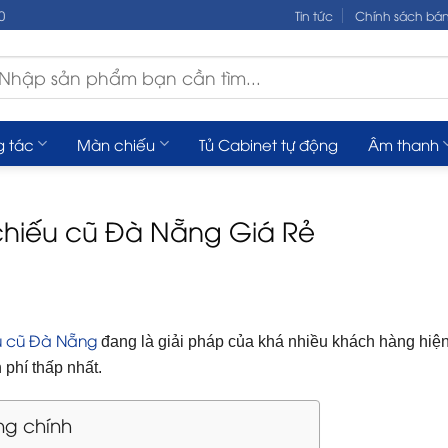
0
Tin tức
Chính sách bá
m
ếm:
g tác
Màn chiếu
Tủ Cabinet tự động
Âm thanh
hiếu cũ Đà Nẵng Giá Rẻ
u cũ Đà Nẵng
đang là giải pháp của khá nhiều khách hàng hiệ
h phí thấp nhất.
ng chính