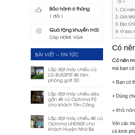
Bảo hành 6 tháng
Có nên
1 đổi 1
Giá Má
Địa Ch
Quà tặng khuyễn mãi
Vì sao
Cáp HDMI, VGA
Có nê
BÀI VIẾT – TIN TỨC
Có nên m
mà bạn có
Lắp đặt máy chiếu cũ
LG BU53PST 4K làm
phòng golf 3D
+ Bạn có 
Lắp đặt máy chiếu siêu
+ Dùng cho
gần 4K cũ Optoma P2
cho khách Tân Cảng
+ Khả năng
Lắp đặt máy chiếu 4K cũ
Optoma UHD50X cho
Với các má
khách Huyện Nhà Bè
có kinh ph