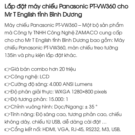
Lắp đặt máy chiếu Panasonic PT-VW360 cho
Mr T English tỉnh Bình Dương
Máy chiếu Panasonic PT-VW360 – Một bộ sản phẩm
mà Công ty TNHH Công Nghệ ZAMACO cung cấp
cho cho Mr T English tỉnh Bình Dương bao gồm: Máy
chiếu Panasonic PT-VW360, màn chiếu treo tường
135in và phụ kiện lắp đặt khác.
👉Giá bán combo hơn 20 triệu
👉Công nghệ: LCD
👉Cường độ sáng: 4.000 ANSI Lumens
👉Độ phân giải thực: WXGA 1280×800 pixels
👉Độ tương phản: 15.000: 1
👉Chỉnh vuông hình: Dọc/Ngang: ± 35 °
👉Tính năng: Độ sáng cao, tương phản cao, chiếu
không dây, chiếu từ USB, dễ dàng cài đặt …
👉Cổng kết nối: HDMI, VGA, RJ-45, RS232, M3, USB,