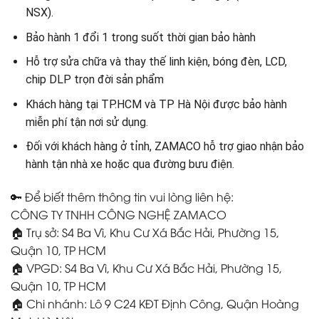
NSX).
Bảo hành 1 đổi 1 trong suốt thời gian bảo hành
Hỗ trợ sửa chữa và thay thế linh kiện, bóng đèn, LCD,
chip DLP trọn đời sản phẩm
Khách hàng tại TP.HCM và TP Hà Nội được bảo hành
miễn phí tận nơi sử dụng.
Đối với khách hàng ở tỉnh, ZAMACO hỗ trợ giao nhận bảo
hành tận nhà xe hoặc qua đường bưu điện.
🔑 Để biết thêm thông tin vui lòng liên hệ:
CÔNG TY TNHH CÔNG NGHỆ ZAMACO
🏠 Trụ sở: S4 Ba Vì, Khu Cư Xá Bắc Hải, Phường 15,
Quận 10, TP HCM
🏠 VPGD: S4 Ba Vì, Khu Cư Xá Bắc Hải, Phường 15,
Quận 10, TP HCM
🏠 Chi nhánh: Lô 9 C24 KĐT Định Công, Quận Hoàng