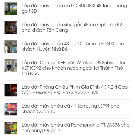
Lắp đặt máy chiếu cũ LG BU53PST 4K làm phòng
golf 3D
Lắp đặt máy chiếu siêu gần 4K cũ Optoma P2
cho khách Tân Cảng
Lắp đặt máy chiếu 4K cũ Optoma UHD50X cho
khách Huyện Nhà Bè
Lắp đặt Combo KEF LS50 Wireless II & Subwoofer
KEF KC92 cho khách nước ngoài tại Thành Phố
Thủ Đức
Lắp đặt Phòng Chiếu Phim Gia Đình 4K 7.2.4 Cao
Cấp – Hisense PX3 Pro x Focal x SVS
Lắp đặt máy chiếu cũ 4K Samsung LSP9T cho
khách Quận 10
Lắp đặt máy chiếu cũ Panasononic PT-LW376 cho
nhà hàng Quận 2