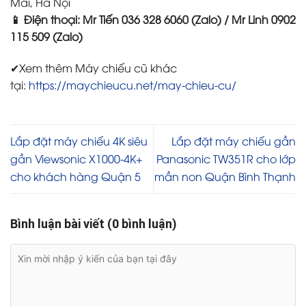
Mai, Hà Nội
📱 Điện thoại: Mr Tiến 036 328 6060 (Zalo) / Mr Linh 0902
115 509 (Zalo)
✔Xem thêm Máy chiếu cũ khác
tại:
https://maychieucu.net/may-chieu-cu/
Lắp đặt máy chiếu 4K siêu
Lắp đặt máy chiếu gần
gần Viewsonic X1000-4K+
Panasonic TW351R cho lớp
cho khách hàng Quận 5
mần non Quận Bình Thạnh
Bình luận bài viết (0 bình luận)