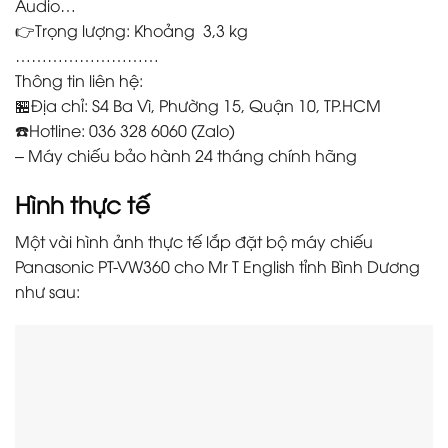
Audio…
👉Trọng lượng: Khoảng 3,3 kg
………………………
Thông tin liên hệ:
🏪Địa chỉ: S4 Ba Vì, Phường 15, Quận 10, TP.HCM
☎️Hotline: 036 328 6060 (Zalo)
– Máy chiếu bảo hành 24 tháng chính hãng
Hình thực tế
Một vài hình ảnh thực tế lắp đặt bộ máy chiếu
Panasonic PT-VW360 cho Mr T English tỉnh Bình Dương
như sau: