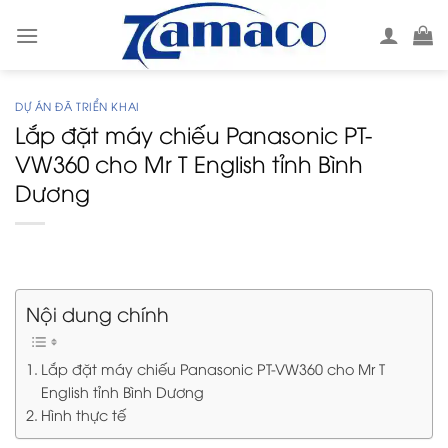
Skip
to
content
DỰ ÁN ĐÃ TRIỂN KHAI
Lắp đặt máy chiếu Panasonic PT-
VW360 cho Mr T English tỉnh Bình
Dương
Nội dung chính
Lắp đặt máy chiếu Panasonic PT-VW360 cho Mr T
English tỉnh Bình Dương
Hình thực tế