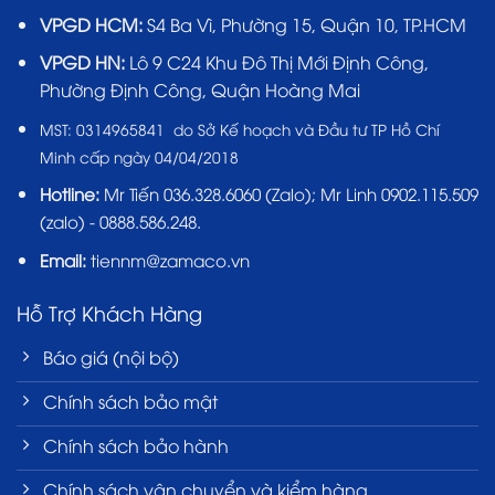
VPGD HCM:
S4 Ba Vì, Phường 15, Quận 10, TP.HCM
VPGD HN:
Lô 9 C24 Khu Đô Thị Mới Định Công,
Phường Định Công, Quận Hoàng Mai
MST:
0314965841 do Sở Kế hoạch và Đầu tư TP Hồ Chí
Minh cấp ngày 04/04/2018
Hotline:
Mr Tiến
036.328.6060
(Zalo); Mr Linh 0902.115.509
(zalo) - 0888.586.248.
Email:
tiennm@zamaco.vn
Hỗ Trợ Khách Hàng
Báo giá (nội bộ)
Chính sách bảo mật
Chính sách bảo hành
Chính sách vận chuyển và kiểm hàng