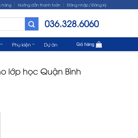
n hàng
Hướng dẫn thanh toán
Đăng nhập / Đăng ký
036.328.6060
Phụ kiện
Dự án
Giỏ hàng
ho lớp học Quận Bình