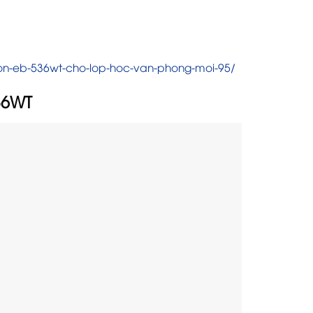
on-eb-536wt-cho-lop-hoc-van-phong-moi-95/
536WT