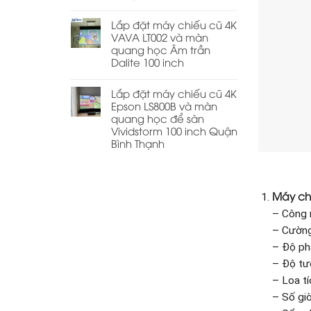
Lắp đặt máy chiếu cũ 4K
VAVA LT002 và màn
quang học Âm trần
Dalite 100 inch
Lắp đặt máy chiếu cũ 4K
Epson LS800B và màn
quang học để sàn
Vividstorm 100 inch Quận
Bình Thạnh
Máy ch
– Công 
– Cường
– Độ ph
– Độ tư
– Loa t
– Số gi