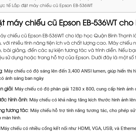
ực tế Lắp đặt máy chiếu cũ Epson EB-536WT
đặt máy chiếu cũ Epson EB-536WT cho
 máy chiếu cũ Epson EB-536WT cho lớp học Quận Bình Thạnh l
, với nhiều tính năng tiện ích và chất lượng cao. Máy chiếu
o, bài giảng, đến các sự kiện tương tác và trình diễn. Nếu b
iệu sử dụng hoặc trang hỗ trợ của Epson. Dưới đây là một số 
g
: Máy chiếu có độ sáng lên đến 3,400 ANSI lumen, giúp hiển thị 
có ánh sáng ban ngày.
n giải
: Máy chiếu có độ phân giải 1280 x 800, cung cấp hình ảnh c
ước hình ảnh
: Máy chiếu có khả năng tăng kích thước hình ảnh lê
ng tương tác
: Máy chiếu hỗ trợ tính năng tương tác, cho phép s
n màn hình.
: Máy chiếu có nhiều cổng kết nối như HDMI, VGA, USB, và Ethernet,