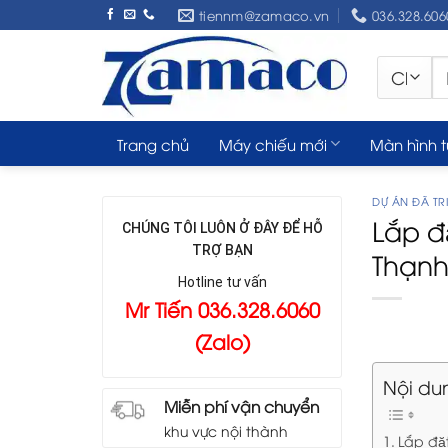
Skip
tiennm@zamaco.vn
036.328.606
to
content
Tì
ki
Trang chủ
Máy chiếu mới
Màn hình 
DỰ ÁN ĐÃ TRI
Lắp 
CHÚNG TÔI LUÔN Ở ĐÂY ĐỂ HỖ
TRỢ BẠN
Thạn
Hotline tư vấn
Mr Tiến 036.328.6060
(Zalo)
Nội du
Miễn phí vận chuyển
khu vực nội thành
Lắp đ