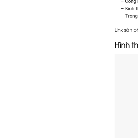
– Cổng 
– Kích 
– Trọng
Link sản 
Hình t