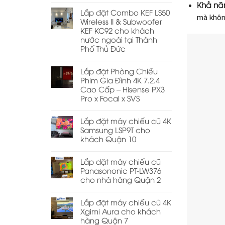
Khả nă
Lắp đặt Combo KEF LS50
mà khôn
Wireless II & Subwoofer
KEF KC92 cho khách
nước ngoài tại Thành
Phố Thủ Đức
Lắp đặt Phòng Chiếu
Phim Gia Đình 4K 7.2.4
Cao Cấp – Hisense PX3
Pro x Focal x SVS
Lắp đặt máy chiếu cũ 4K
Samsung LSP9T cho
khách Quận 10
Lắp đặt máy chiếu cũ
Panasononic PT-LW376
cho nhà hàng Quận 2
Lắp đặt máy chiếu cũ 4K
Xgimi Aura cho khách
hàng Quận 7