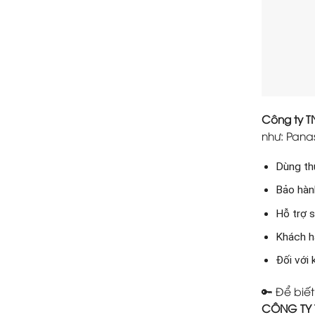
Công ty 
như: Panas
Dùng thử
Bảo hành
Hỗ trợ s
Khách h
Đối với
🔑 Để biết
CÔNG TY