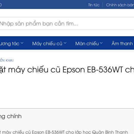
0
Tin tức
Chính sách bá
m
ếm:
tương tác
Máy chiếu cũ
Màn chiếu
Âm thanh
ỂN KHAI
đặt máy chiếu cũ Epson EB-536WT c
h
ng chính
ặt máy chiếu cũ Epson EB-536WT cho lớp học Quận Bình Thạnh