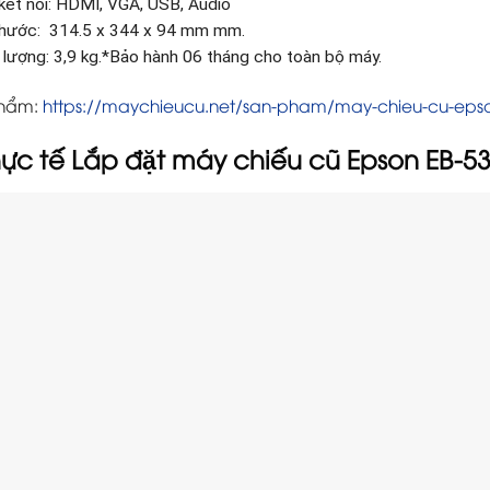
kết nối: HDMI, VGA, USB, Audio
thước: 314.5 x 344 x 94 mm mm.
 lượng: 3,9 kg.*Bảo hành 06 tháng cho toàn bộ máy.
phẩm:
https://maychieucu.net/san-pham/may-chieu-cu-eps
hực tế Lắp đặt máy chiếu cũ Epson EB-