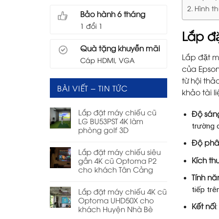
Hình th
Bảo hành 6 tháng
1 đổi 1
Lắp 
Quà tặng khuyễn mãi
Lắp đặt
Cáp HDMI, VGA
của Epson
từ hội thả
BÀI VIẾT – TIN TỨC
khảo tài l
Lắp đặt máy chiếu cũ
Độ sán
LG BU53PST 4K làm
trường 
phòng golf 3D
Độ phâ
Lắp đặt máy chiếu siêu
Kích th
gần 4K cũ Optoma P2
cho khách Tân Cảng
Tính nă
tiếp trê
Lắp đặt máy chiếu 4K cũ
Optoma UHD50X cho
Kết nối
khách Huyện Nhà Bè