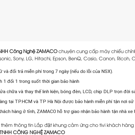
TNHH Công Nghệ ZAMACO
chuyên cung cấp máy chiếu chính 
onic, Sony, LG, Hitachi, Epson, BenQ, Casio, Canon, Ricoh, O
 và đổi trả miễn phí trong 7 ngày (nếu do lỗi của NSX).
 1 đổi 1 trong suốt thời gian bảo hành
ửa chữa và thay thế linh kiện, bóng đèn, LCD, chip DLP trọn đời 
àng tại TP.HCM và TP Hà Nội được bảo hành miễn phí tận nơi sử
 khách hàng ở tỉnh, ZAMACO hỗ trợ giao nhận bảo hành tận nhà xe
 thêm thông tin Lắp đặt khung cảm ứng cho tivi khách hàng 
 TNHH CÔNG NGHỆ ZAMACO