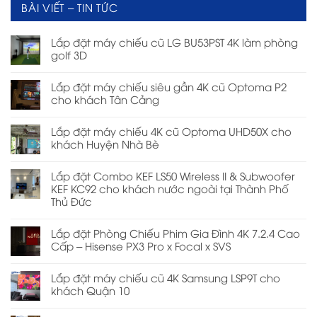
BÀI VIẾT – TIN TỨC
Lắp đặt máy chiếu cũ LG BU53PST 4K làm phòng
golf 3D
Lắp đặt máy chiếu siêu gần 4K cũ Optoma P2
cho khách Tân Cảng
Lắp đặt máy chiếu 4K cũ Optoma UHD50X cho
khách Huyện Nhà Bè
Lắp đặt Combo KEF LS50 Wireless II & Subwoofer
KEF KC92 cho khách nước ngoài tại Thành Phố
Thủ Đức
Lắp đặt Phòng Chiếu Phim Gia Đình 4K 7.2.4 Cao
Cấp – Hisense PX3 Pro x Focal x SVS
Lắp đặt máy chiếu cũ 4K Samsung LSP9T cho
khách Quận 10