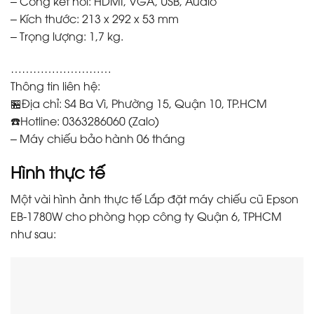
– Cổng kết nối: HDMI, VGA, USB, Audio
– Kích thước: 213 x 292 x 53 mm
– Trọng lượng: 1,7 kg.
………………………
Thông tin liên hệ:
🏪Địa chỉ: S4 Ba Vì, Phường 15, Quận 10, TP.HCM
☎️Hotline: 0363286060 (Zalo)
– Máy chiếu bảo hành 06 tháng
Hình thực tế
Một vài hình ảnh thực tế Lắp đặt máy chiếu cũ Epson
EB-1780W cho phòng họp công ty Quận 6, TPHCM
như sau: