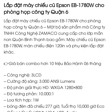
Lắp đặt máy chiếu cũ Epson EB-1780W cho
phòng họp công ty Quận 6
Lắp đặt máy chiếu cũ Epson EB-1780W cho phòng
họp công ty Quận 6 – Một bộ sản phẩm mà Công ty
TNHH Công Nghệ ZAMACO cung cấp cho lớp mần
non Quận Bình Thạnh bao gồm: Máy chiếu cũ Epson
EB-1780W, màn chiếu điện 120in và phụ kiện lắp đặt
khác.
👉Giá bán combo hơn 10 triệu Bảo Hành 06 tháng
– Công nghệ: 3LCD
– Cường độ sáng: 3.000 ANSI Lumens
– Độ phân giải thực HD: WXGA 1280×800
– Độ tương phản: 10.000:1
– Loa tích hợp: 1W
– bóng đèn đã chiếu 277 giờ, Tuổi thọ 10,000 giờ Eco