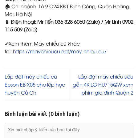
🏠 Chi nhánh: Lô 9 C24 KĐT Định Công, Quận Hoàng
Mai, Hà Nội
📱 Điện thoại: Mr Tiến 036 328 6060 (Zalo) / Mr Linh 0902
115 509 (Zalo)
✔Xem thêm Máy chiếu cũ khác
tại:
https://maychieucu.net/may-chieu-cu/
Lắp đặt máy chiếu cũ
Lắp đặt máy chiếu siêu
Epson EB-X05 cho lớp học
gần 4K LG HU715QW xem
huyện Củ Chi
phim gia đình Quận 2
Bình luận bài viết (0 bình luận)