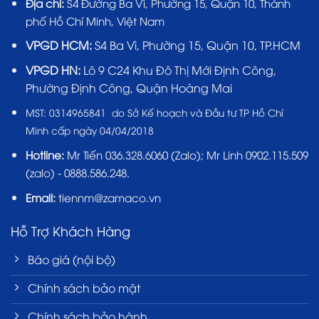
Địa chỉ:
S4 Đường Ba Vì, Phường 15, Quận 10, Thành
phố Hồ Chí Minh, Việt Nam
VPGD HCM:
S4 Ba Vì, Phường 15, Quận 10, TP.HCM
VPGD HN:
Lô 9 C24 Khu Đô Thị Mới Định Công,
Phường Định Công, Quận Hoàng Mai
MST:
0314965841 do Sở Kế hoạch và Đầu tư TP Hồ Chí
Minh cấp ngày 04/04/2018
Hotline:
Mr Tiến
036.328.6060
(Zalo); Mr Linh 0902.115.509
(zalo) - 0888.586.248.
Email:
tiennm@zamaco.vn
Hỗ Trợ Khách Hàng
Báo giá (nội bộ)
Chính sách bảo mật
Chính sách bảo hành