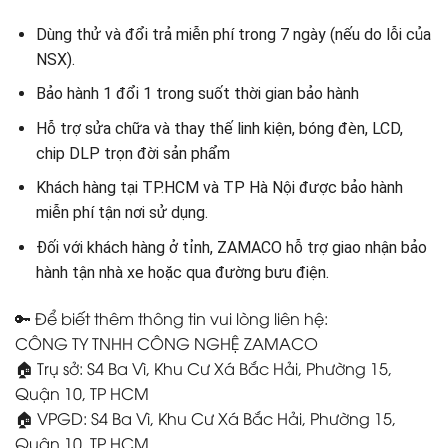
Dùng thử và đổi trả miễn phí trong 7 ngày (nếu do lỗi của
NSX).
Bảo hành 1 đổi 1 trong suốt thời gian bảo hành
Hỗ trợ sửa chữa và thay thế linh kiện, bóng đèn, LCD,
chip DLP trọn đời sản phẩm
Khách hàng tại TP.HCM và TP Hà Nội được bảo hành
miễn phí tận nơi sử dụng.
Đối với khách hàng ở tỉnh, ZAMACO hỗ trợ giao nhận bảo
hành tận nhà xe hoặc qua đường bưu điện.
🔑 Để biết thêm thông tin vui lòng liên hệ:
CÔNG TY TNHH CÔNG NGHỆ ZAMACO
🏠 Trụ sở: S4 Ba Vì, Khu Cư Xá Bắc Hải, Phường 15,
Quận 10, TP HCM
🏠 VPGD: S4 Ba Vì, Khu Cư Xá Bắc Hải, Phường 15,
Quận 10, TP HCM