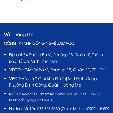
Về chúng tôi
CÔNG TY TNHH CÔNG NGHỆ ZAMACO
Địa chỉ:
S4 Đường Ba Vì, Phường 15, Quận 10, Thành
phố Hồ Chí Minh, Việt Nam
VPGD HCM:
S4 Ba Vì, Phường 15, Quận 10, TP.HCM
VPGD HN:
Lô 9 C24 Khu Đô Thị Mới Định Công,
Phường Định Công, Quận Hoàng Mai
MST:
0314965841 do Sở Kế hoạch và Đầu tư TP Hồ Chí
Minh cấp ngày 04/04/2018
Hotline:
Mr Tiến
036.328.6060
(Zalo); Mr Linh 0902.115.509