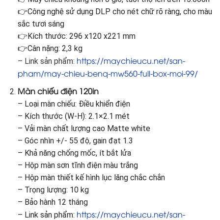
👉Công nghệ sử dụng DLP cho nét chữ rõ ràng, cho màu
sắc tươi sáng
👉Kích thước: 296 x120 x221 mm
👉Cân nặng: 2,3 kg
https://maychieucu.net/san-
– Link sản phẩm:
pham/may-chieu-benq-mw560-full-box-moi-99/
Màn chiếu điện 120in
– Loại màn chiếu: Điều khiển điện
– Kích thước (W-H): 2.1×2.1 mét
– Vải màn chất lượng cao Matte white
– Góc nhìn +/- 55 độ, gain đạt 1.3
– Khả năng chống mốc, ít bắt lửa
– Hộp màn sơn tĩnh điện màu trắng
– Hộp màn thiết kế hình lục lăng chắc chắn
– Trọng lượng: 10 kg
– Bảo hành 12 tháng
https://maychieucu.net/san-
– Link sản phẩm: