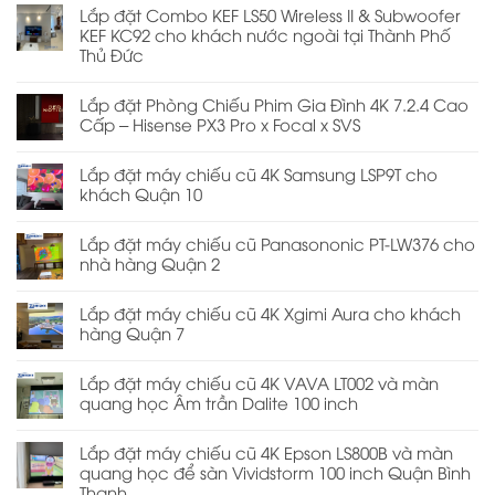
Lắp đặt Combo KEF LS50 Wireless II & Subwoofer
KEF KC92 cho khách nước ngoài tại Thành Phố
Thủ Đức
Lắp đặt Phòng Chiếu Phim Gia Đình 4K 7.2.4 Cao
Cấp – Hisense PX3 Pro x Focal x SVS
Lắp đặt máy chiếu cũ 4K Samsung LSP9T cho
khách Quận 10
Lắp đặt máy chiếu cũ Panasononic PT-LW376 cho
nhà hàng Quận 2
Lắp đặt máy chiếu cũ 4K Xgimi Aura cho khách
hàng Quận 7
Lắp đặt máy chiếu cũ 4K VAVA LT002 và màn
quang học Âm trần Dalite 100 inch
Lắp đặt máy chiếu cũ 4K Epson LS800B và màn
quang học để sàn Vividstorm 100 inch Quận Bình
Thạnh