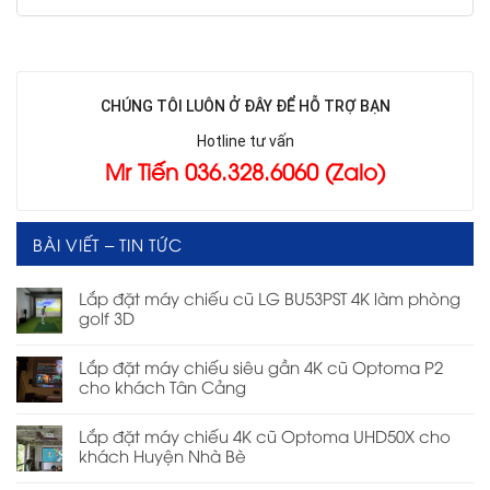
CHÚNG TÔI LUÔN Ở ĐÂY ĐỂ HỖ TRỢ BẠN
Hotline tư vấn
Mr Tiến 036.328.6060 (Zalo)
BÀI VIẾT – TIN TỨC
Lắp đặt máy chiếu cũ LG BU53PST 4K làm phòng
golf 3D
Lắp đặt máy chiếu siêu gần 4K cũ Optoma P2
cho khách Tân Cảng
Lắp đặt máy chiếu 4K cũ Optoma UHD50X cho
khách Huyện Nhà Bè