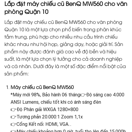
Lắp đặt máy chiếu cũ BenQ MW560 cho văn
phòng Quận 10
Lắp đặt máy chiếu cũ BenQ MW560 cho văn phòng
Quận 10 là một lựa chọn phổ biến trong phân khúc
tầm trung, phù hợp cho nhiều nhu cầu trình chiếu
khác nhau như hội họp, giảng dạy, hoặc giải trí. Sản
phẩm này được đánh giá cao về độ bền và hiệu
suất, là một lựa chọn lý tưởng cho cả doanh nghiệp
và cá nhân. Dưới đây là một số đặc điểm nổi bật của
sản phẩm:
Máy chiếu cũ BenQ MW560
*Máy mới 98%, Bảo hành 06 tháng👉Độ sáng cao 4.000
ANSI Lumens, chiếu tốt khi có ánh sáng đèn
👉Độ Phân giải WXGA 1280×800
👉Tương phản 20.000:1 Zoom 1,1x
👉Cổng Kết nối: HDMI, VGA…
👉Máy chiếu khoảng hơn 0 giờ, tuổi thọ lên đến 15.000h