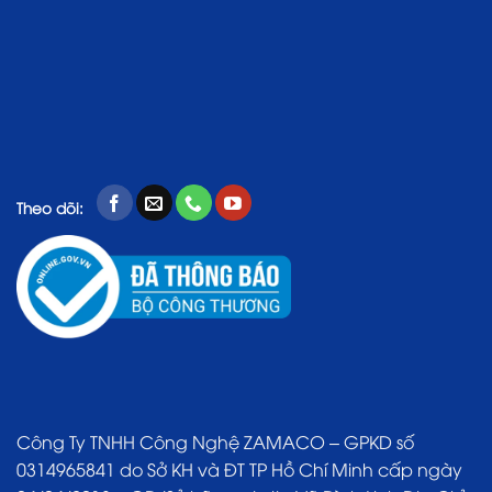
Theo dõi:
Công Ty TNHH Công Nghệ ZAMACO – GPKD số
0314965841 do Sở KH và ĐT TP Hồ Chí Minh cấp ngày