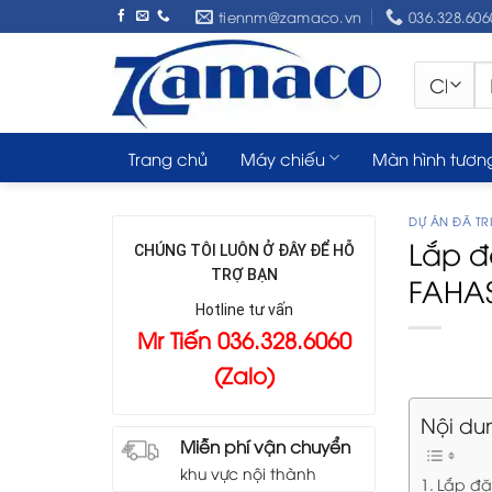
Skip
tiennm@zamaco.vn
036.328.606
to
content
Tì
ki
Trang chủ
Máy chiếu
Màn hình tươn
DỰ ÁN ĐÃ TRI
Lắp đ
CHÚNG TÔI LUÔN Ở ĐÂY ĐỂ HỖ
TRỢ BẠN
FAHA
Hotline tư vấn
Mr Tiến 036.328.6060
(Zalo)
Nội du
Miễn phí vận chuyển
khu vực nội thành
Lắp đặ