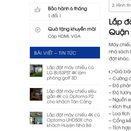
Hình t
Bảo hành 6 tháng
1 đổi 1
Lắp đ
Quà tặng khuyễn mãi
Quận 
Cáp HDMI, VGA
Máy chiế
nhà sách 
BÀI VIẾT – TIN TỨC
đặt khác.
Lắp đặt máy chiếu cũ
👉Giá bán
LG BU53PST 4K làm
phòng golf 3D
– Cường đ
– Độ phân
Lắp đặt máy chiếu siêu
– Độ tươn
gần 4K cũ Optoma P2
– Nguồn sá
cho khách Tân Cảng
– Kích thư
– Loa tíc
Lắp đặt máy chiếu 4K cũ
Optoma UHD50X cho
– Cổng kết
khách Huyện Nhà Bè
– Tích hợ