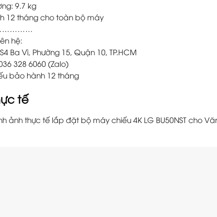
ợng: 9.7 kg
h 12 tháng cho toàn bộ máy
……………
iên hệ:
: S4 Ba Vì, Phường 15, Quận 10, TP.HCM
 036 328 6060 (Zalo)
ếu bảo hành 12 tháng
hực tế
ình ảnh thực tế lắp đặt bộ máy chiếu 4K LG BU50NST cho 