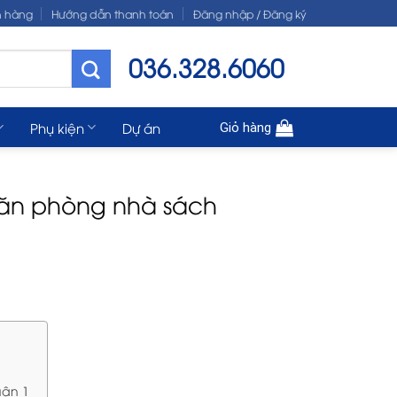
n hàng
Hướng dẫn thanh toán
Đăng nhập / Đăng ký
036.328.6060
Phụ kiện
Dự án
Giỏ hàng
Văn phòng nhà sách
uận 1