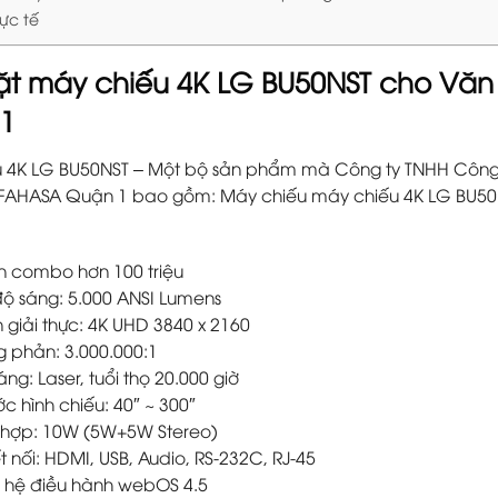
hực tế
ặt máy chiếu 4K LG BU50NST cho Vă
1
u 4K LG BU50NST – Một bộ sản phẩm mà Công ty TNHH Cô
FAHASA Quận 1 bao gồm: Máy chiếu máy chiếu 4K LG BU50NST,
 combo hơn 100 triệu
ộ sáng: 5.000 ANSI Lumens
 giải thực: 4K UHD 3840 x 2160
g phản: 3.000.000:1
ng: Laser, tuổi thọ 20.000 giờ
ớc hình chiếu: 40″ ~ 300″
h hợp: 10W (5W+5W Stereo)
 nối: HDMI, USB, Audio, RS-232C, RJ-45
p hệ điều hành webOS 4.5