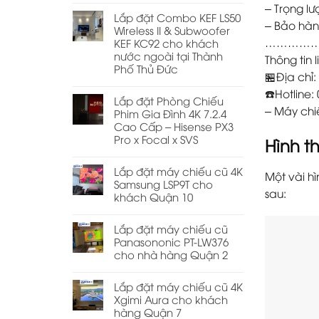
– Trọng lư
Lắp đặt Combo KEF LS50
– Bảo hàn
Wireless II & Subwoofer
…………
KEF KC92 cho khách
nước ngoài tại Thành
Thông tin l
Phố Thủ Đức
🏪Địa chỉ
☎️Hotline:
Lắp đặt Phòng Chiếu
– Máy chi
Phim Gia Đình 4K 7.2.4
Cao Cấp – Hisense PX3
Pro x Focal x SVS
Hình t
Lắp đặt máy chiếu cũ 4K
Một vài h
Samsung LSP9T cho
sau:
khách Quận 10
Lắp đặt máy chiếu cũ
Panasononic PT-LW376
cho nhà hàng Quận 2
Lắp đặt máy chiếu cũ 4K
Xgimi Aura cho khách
hàng Quận 7