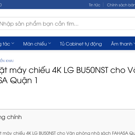
0
Tin tức
Chính sách bá
m
ếm:
g tác
Màn chiếu
Tủ Cabinet tự động
Âm thanh
ỂN KHAI
ặt máy chiếu 4K LG BU50NST cho 
SA Quận 1
ng chính
t máy chiếu 4K LG BU50NST cho Văn phòng nhà sách FAHASA Q