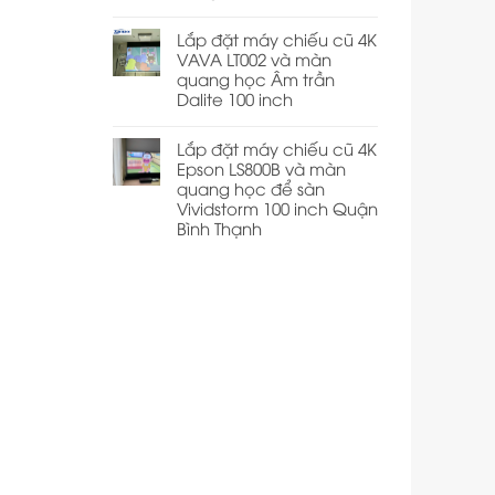
Lắp đặt máy chiếu cũ 4K
VAVA LT002 và màn
quang học Âm trần
Dalite 100 inch
Lắp đặt máy chiếu cũ 4K
Epson LS800B và màn
quang học để sàn
Vividstorm 100 inch Quận
Bình Thạnh