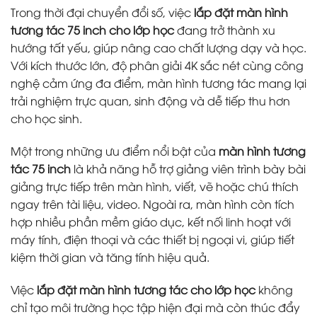
Trong thời đại chuyển đổi số, việc
lắp đặt màn hình
tương tác 75 inch cho lớp học
đang trở thành xu
hướng tất yếu, giúp nâng cao chất lượng dạy và học.
Với kích thước lớn, độ phân giải 4K sắc nét cùng công
nghệ cảm ứng đa điểm, màn hình tương tác mang lại
trải nghiệm trực quan, sinh động và dễ tiếp thu hơn
cho học sinh.
Một trong những ưu điểm nổi bật của
màn hình tương
tác 75 inch
là khả năng hỗ trợ giảng viên trình bày bài
giảng trực tiếp trên màn hình, viết, vẽ hoặc chú thích
ngay trên tài liệu, video. Ngoài ra, màn hình còn tích
hợp nhiều phần mềm giáo dục, kết nối linh hoạt với
máy tính, điện thoại và các thiết bị ngoại vi, giúp tiết
kiệm thời gian và tăng tính hiệu quả.
Việc
lắp đặt màn hình tương tác cho lớp học
không
chỉ tạo môi trường học tập hiện đại mà còn thúc đẩy