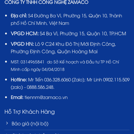
CÔNG TY TNHH CÔNG NGHỆ ZAMACO
Địa chỉ:
S4 Đường Ba Vì, Phường 15, Quận 10, Thành
phố Hồ Chí Minh, Việt Nam
VPGD HCM:
S4 Ba Vì, Phường 15, Quận 10, TP.HCM
VPGD HN:
Lô 9 C24 Khu Đô Thị Mới Định Công,
Phường Định Công, Quận Hoàng Mai
MST:
0314965841 do Sở Kế hoạch và Đầu tư TP Hồ Chí
Minh cấp ngày 04/04/2018
Hotline:
Mr Tiến
036.328.6060
(Zalo); Mr Linh 0902.115.509
(zalo) - 0888.586.248.
Email:
tiennm@zamaco.vn
Hỗ Trợ Khách Hàng
Báo giá (nội bộ)