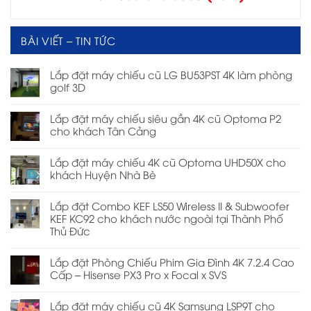
BÀI VIẾT – TIN TỨC
Lắp đặt máy chiếu cũ LG BU53PST 4K làm phòng
golf 3D
Lắp đặt máy chiếu siêu gần 4K cũ Optoma P2
cho khách Tân Cảng
Lắp đặt máy chiếu 4K cũ Optoma UHD50X cho
khách Huyện Nhà Bè
Lắp đặt Combo KEF LS50 Wireless II & Subwoofer
KEF KC92 cho khách nước ngoài tại Thành Phố
Thủ Đức
Lắp đặt Phòng Chiếu Phim Gia Đình 4K 7.2.4 Cao
Cấp – Hisense PX3 Pro x Focal x SVS
Lắp đặt máy chiếu cũ 4K Samsung LSP9T cho