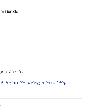
óm hiện đại
oạch sản xuất.
nh tương tác thông minh – Máy
p