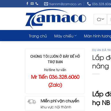
Skip
tiennm@zamaco.vn
036.328.606
to
content
Tì
ki
Trang chủ
Máy chiếu
Màn hình tươn
DỰ ÁN ĐÃ TRI
Lắp đ
CHÚNG TÔI LUÔN Ở ĐÂY ĐỂ HỖ
TRỢ BẠN
nâng 
Hotline tư vấn
Mr Tiến 036.328.6060
(Zalo)
Lắp đ
Miễn phí vận chuyển
hạ NB
khu vực nội thành