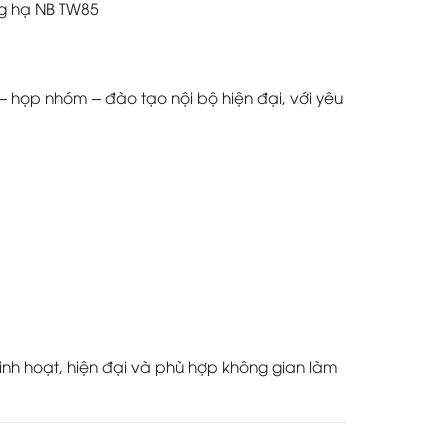
g hạ NB TW85
 – họp nhóm – đào tạo nội bộ hiện đại, với yêu
linh hoạt, hiện đại và phù hợp không gian làm