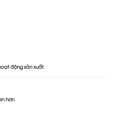
hoạt động sản xuất
.
an hơn