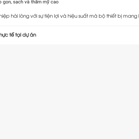
ập gọn, sạch và thẩm mỹ cao
ệp hài lòng với sự tiện lợi và hiệu suất mà bộ thiết bị mang l
hực tế tại dự án