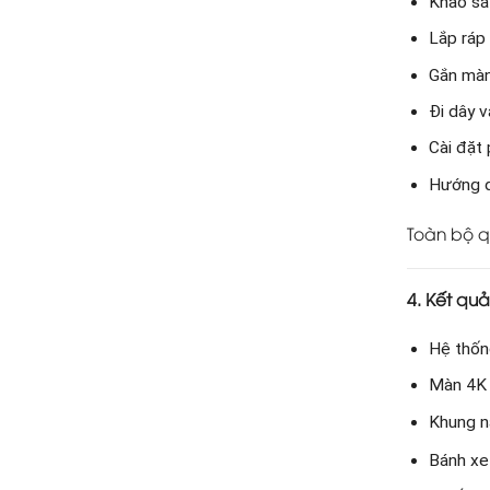
Khảo sát
Lắp ráp
Gắn màn
Đi dây v
Cài đặt
Hướng d
Toàn bộ q
4. Kết qu
Hệ thốn
Màn 4K 
Khung n
Bánh xe