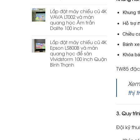
Lắp đặt máy chiếu cũ 4K
Khung t
VAVA LT002 và màn
quang học Âm trần
Hỗ trợ
Dalite 100 inch
Chiều c
Lắp đặt máy chiếu cũ 4K
Bánh xe
Epson LS800B và màn
quang học để sàn
Khóa bá
Vividstorm 100 inch Quận
Bình Thạnh
TW85 đặc 
Xem 
thị 
3. Quy trì
Đội kỹ thu