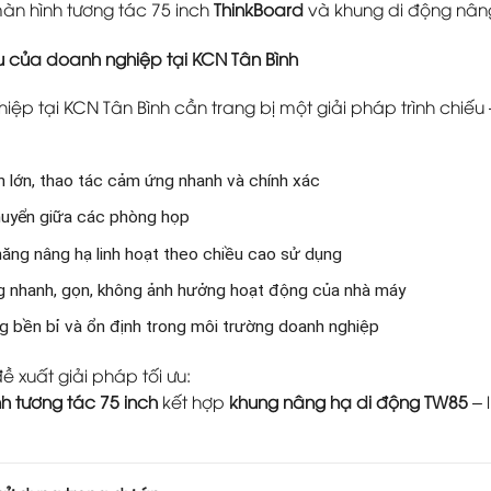
àn hình tương tác 75 inch
ThinkBoard
và khung di động nân
u của doanh nghiệp tại KCN Tân Bình
iệp tại KCN Tân Bình cần trang bị một giải pháp trình chiếu
h lớn, thao tác cảm ứng nhanh và chính xác
huyển giữa các phòng họp
năng nâng hạ linh hoạt theo chiều cao sử dụng
g nhanh, gọn, không ảnh hưởng hoạt động của nhà máy
g bền bỉ và ổn định trong môi trường doanh nghiệp
 xuất giải pháp tối ưu:
h tương tác 75 inch
kết hợp
khung nâng hạ di động TW85
– 