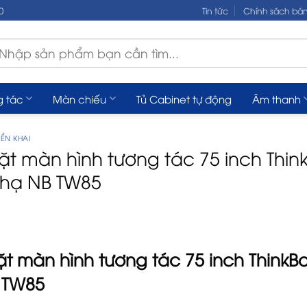
0
Tin tức
Chính sách bá
m
ếm:
g tác
Màn chiếu
Tủ Cabinet tự động
Âm thanh
ỂN KHAI
ặt màn hình tương tác 75 inch Thi
hạ NB TW85
ặt màn hình tương tác 75 inch
ThinkB
 TW85