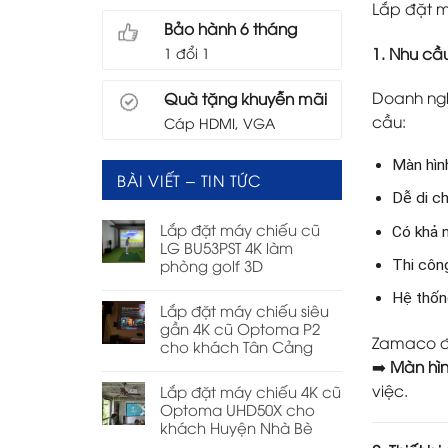
Lắp đặt m
Bảo hành 6 tháng
1. Nhu cầ
1 đổi 1
Doanh ngh
Quà tặng khuyễn mãi
cầu:
Cáp HDMI, VGA
Màn hìn
BÀI VIẾT – TIN TỨC
Dễ di c
Lắp đặt máy chiếu cũ
Có khả 
LG BU53PST 4K làm
phòng golf 3D
Thi côn
Hệ thốn
Lắp đặt máy chiếu siêu
gần 4K cũ Optoma P2
Zamaco đề
cho khách Tân Cảng
➡️
Màn hìn
việc.
Lắp đặt máy chiếu 4K cũ
Optoma UHD50X cho
khách Huyện Nhà Bè