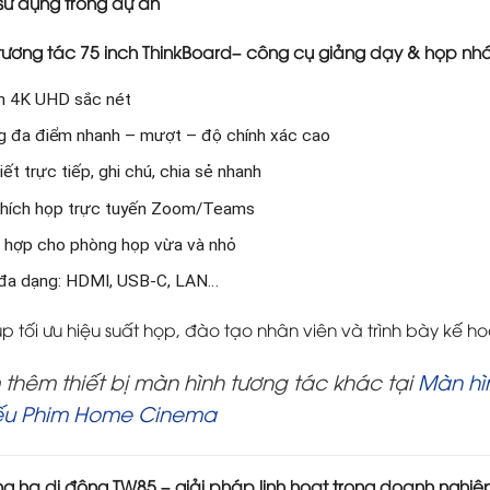
ị sử dụng trong dự án
tương tác 75 inch ThinkBoard– công cụ giảng dạy & họp nh
h 4K UHD sắc nét
 đa điểm nhanh – mượt – độ chính xác cao
iết trực tiếp, ghi chú, chia sẻ nhanh
hích họp trực tuyến Zoom/Teams
h hợp cho phòng họp vừa và nhỏ
 đa dạng: HDMI, USB-C, LAN…
iúp tối ưu hiệu suất họp, đào tạo nhân viên và trình bày kế h
thêm thiết bị màn hình tương tác khác tại
Màn hì
ếu Phim Home Cinema
g hạ di động TW85 – giải pháp linh hoạt trong doanh nghiệ