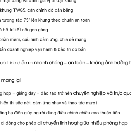
 mặt bằng và đánh giá vị trí đặt khung
 khung TW85, căn chỉnh độ cân bằng
 tương tác 75” lên khung theo chuẩn an toàn
à bố trí kết nối gọn gàng
 phần mềm, cấu hình cảm ứng, chia sẻ mạng
ẫn doanh nghiệp vận hành & bảo trì cơ bản
uá trình diễn ra
nhanh chóng – an toàn – không ảnh hưởng 
ả mang lại
chuyên nghiệp và trực qu
g họp – giảng dạy – đào tạo trở nên
hiển thị sắc nét, cảm ứng nhạy và thao tác mượt
âng hạ điện giúp người dùng điều chỉnh chiều cao thuận tiện
di chuyển linh hoạt giữa nhiều phòng họp
 di động cho phép