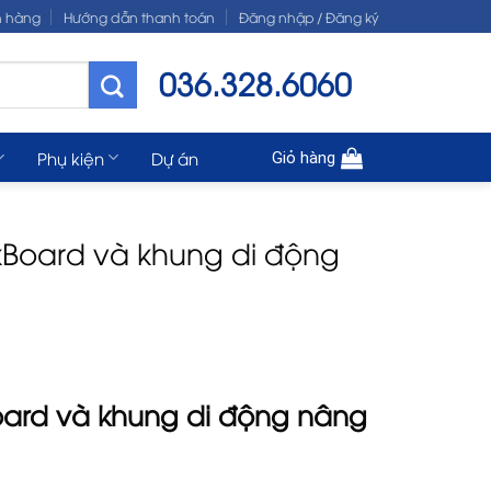
n hàng
Hướng dẫn thanh toán
Đăng nhập / Đăng ký
036.328.6060
Phụ kiện
Dự án
Giỏ hàng
nkBoard và khung di động
oard
và khung di động nâng